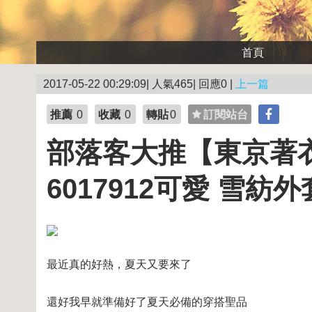
首頁
2017-05-22 00:29:09| 人氣465| 回應0 |
上一篇
推薦
0
收藏
0
轉貼
0
訂閱站台
部落客大推【東京著衣
6017912可愛 雪紡外
最近真的好熱，夏天又要來了
還好我早就準備好了夏天必備的穿搭聖品