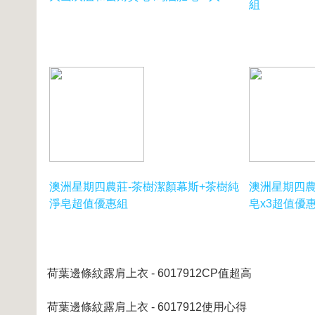
組
澳洲星期四農莊-茶樹潔顏幕斯+茶樹純
澳洲星期四農
淨皂超值優惠組
皂x3超值優
荷葉邊條紋露肩上衣 - 6017912CP值超高
荷葉邊條紋露肩上衣 - 6017912使用心得