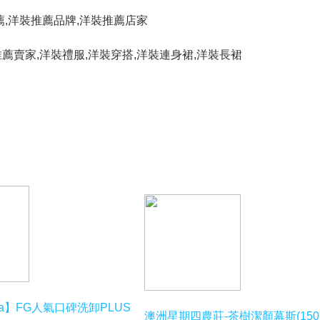
薦
,
洋裝推薦品牌
,
洋裝推薦店家
推薦賣家
,
洋裝禮服
,
洋裝穿搭
,
洋裝連身裙
,
洋裝長裙
a La】FG人氣口碑洗卸PLUS
澳洲星期四農莊-茶樹潔顏幕斯(150m