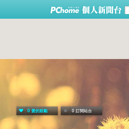
0
0
愛的鼓勵
訂閱站台