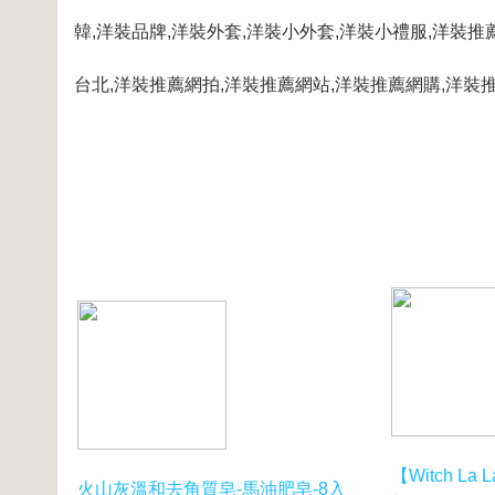
韓
,
洋裝品牌
,
洋裝外套
,
洋裝小外套
,
洋裝小禮服
,
洋裝推
台北
,
洋裝推薦網拍
,
洋裝推薦網站
,
洋裝推薦網購
,
洋裝
【Witch L
火山灰溫和去角質皂-馬油肥皂-8入