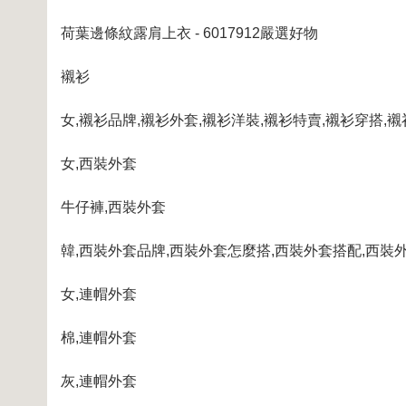
荷葉邊條紋露肩上衣 - 6017912嚴選好物
襯衫
女
,
襯衫品牌
,
襯衫外套
,
襯衫洋裝
,
襯衫特賣
,
襯衫穿搭
,
襯
女
,
西裝外套
牛仔褲
,
西裝外套
韓
,
西裝外套品牌
,
西裝外套怎麼搭
,
西裝外套搭配
,
西裝
女
,
連帽外套
棉
,
連帽外套
灰
,
連帽外套