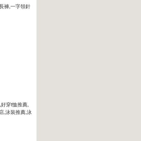
長褲
,
一字領針
,
好穿
t
恤推薦
,
店
,
泳裝推薦
,
泳