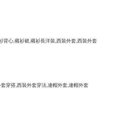
衫背心
,
襯衫裙
,
襯衫長洋裝
,
西裝外套
,
西裝外套
外套穿搭
,
西裝外套穿法
,
連帽外套
,
連帽外套