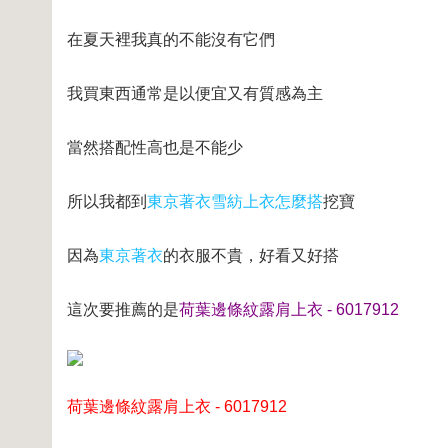
在夏天裡我真的不能沒有它們
我買東西通常是以便宜又有質感為主
當然搭配性高也是不能少
所以我都到
東京著衣
雪紡上衣怎麼搭
挖寶
因為
東京著衣
的衣服不貴，好看又好搭
這次要推薦的是
荷葉邊條紋露肩上衣 - 6017912
荷葉邊條紋露肩上衣 - 6017912