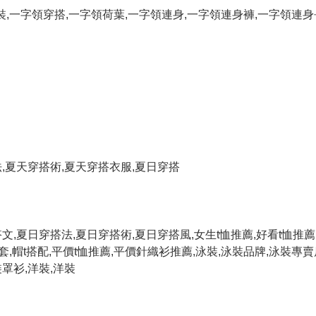
裝
,
一字領穿搭
,
一字領荷葉
,
一字領連身
,
一字領連身褲
,
一字領連身
法
,
夏天穿搭術
,
夏天穿搭衣服
,
夏日穿搭
搭文
,
夏日穿搭法
,
夏日穿搭術
,
夏日穿搭風
,
女生
t
恤推薦
,
好看
t
恤推薦
套
,
帽
t
搭配
,
平價
t
恤推薦
,
平價針織衫推薦
,
泳裝
,
泳裝品牌
,
泳裝專賣
裝罩衫
,
洋裝
,
洋裝