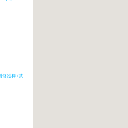
樹修護棒+茶