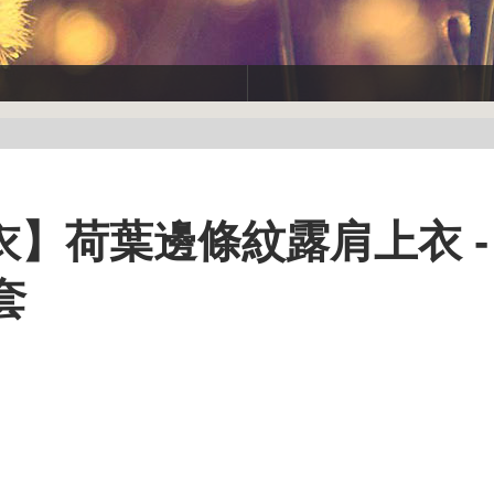
】荷葉邊條紋露肩上衣 -
套