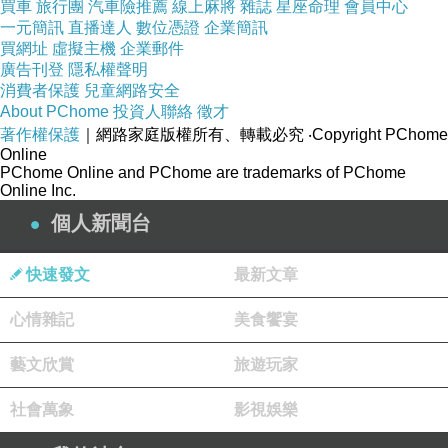
買車
旅行團
汽車險推薦
線上麻將
雜誌
星座命理
會員中心
一元簡訊
直播達人
數位憑證
企業簡訊
買網址
虛擬主機
企業郵件
廣告刊登
隱私權聲明
消費者保護
兒童網路安全
About PChome
投資人聯絡
徵才
著作權保護
｜網路家庭版權所有、轉載必究
‧Copyright PChome
Online
PChome Online and PChome are trademarks of PChome
Online Inc.
個人新聞台
快速發文
最新文章
心情雜記
美食饗宴
藝文欣賞
旅遊玩家
社會萬象
影視娛樂