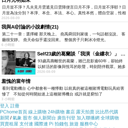
日月光明如來
日月豈不淨？凡夫見月雲遮見日雲障便言日月不淨，日月豈不淨耶？日
月豈為汝分別？本淨、本念、本法、本心。真性本然，體自空寂，性相
2026-08-09
我與AI討論的小說劇情(21)
第二十一章：選擇權 那天晚上。 堯禹舜回到家後，一句話都沒說。 客
廳很安靜。 堯天命似乎還沒回來。 整個房子只剩冰冷燈光。
6 小時前
Self23歲的葛蘭談「我演〈金縷衣〉」 #戀上老電影 #粟子 #葛蘭
93歲高壽離世的葛蘭，雖已息影逾60年，卻始終
以鮮活的影像與悅耳的歌聲，時刻陪伴觀眾。她多
2026-08-09
才多藝、陽光開朗的形象，不僅保留在電影
羞愧的當年情
看到電動機台 心中都會有一種悸動 以前真的被這種賭博電動玩具給害
慘了 不知從何時開始迷上這種賭博機台 或許就是窮怕了
3 小時前
登入
註冊
PChome首頁
線上購物
24h購物
書店
露天拍賣
比比昂代購
新聞
/
氣象
股市
個人新聞台
廣告刊登
加入聯播網
全球購物
買賣租屋
支付連
國際連
Pi 拍錢包
旅遊
服務中心