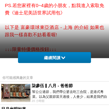
PS.若您家裡有0~4歲的小朋友，
點我進入索取免
費《迪士尼美語世界試用包》
以下是 富豪環球東亞酒店 - 上海 的介紹 如果也
跟我一樣喜歡不妨看看喔!
↓↓↓限量特優價格按鈕↓↓↓
繼續閱讀
你可能感興趣的文章
柒參伍▎八月 - 爸爸節
幫公公過節，我們帶公婆去吃三合院，是港式粵
菜。以為父親節當天過後，人會少，結果是我們自
20 小時前
己想多了。人陸續地進，滿滿都是人，個人