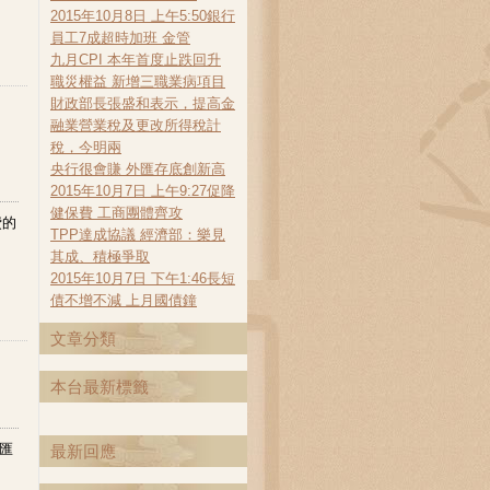
2015年10月8日 上午5:50銀行
員工7成超時加班 金管
九月CPI 本年首度止跌回升
職災權益 新增三職業病項目
財政部長張盛和表示，提高金
融業營業稅及更改所得稅計
稅，今明兩
央行很會賺 外匯存底創新高
2015年10月7日 上午9:27促降
健保費 工商團體齊攻
費的
TPP達成協議 經濟部：樂見
其成、積極爭取
2015年10月7日 下午1:46長短
債不增不減 上月國債鐘
文章分類
本台最新標籤
匯
最新回應