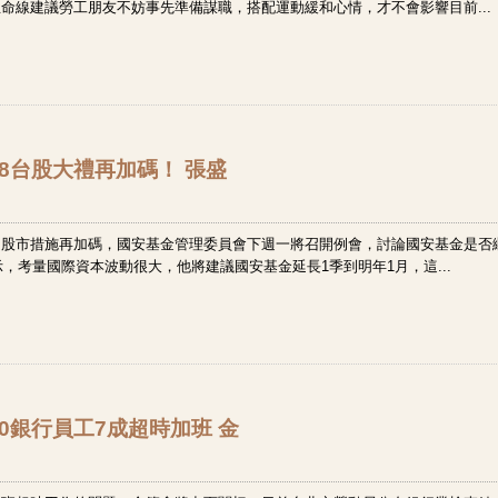
命線建議勞工朋友不妨事先準備謀職，搭配運動緩和心情，才不會影響目前...
:18台股大禮再加碼！ 張盛
定股市措施再加碼，國安基金管理委員會下週一將召開例會，討論國安基金是否
示，考量國際資本波動很大，他將建議國安基金延長1季到明年1月，這...
:50銀行員工7成超時加班 金