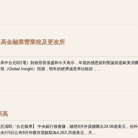
提高金融業營業稅及更改所
承中台北8日電）財政部長張盛和今天表示，年底的感恩節到聖誕節是歐美消
lobal Insight）預測，明年的經濟成長率比較好，...
新高
清郎╱台北報導】 中央銀行很會賺，雖然9月外資續匯出24.06億美元，但外
5日公布9月外匯存底餘額為4,263.25億美元，月...