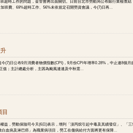
班超時工作的問題，金管會將出面關切。日前台北市勞動局公布銀行業檢查結
加班費、69%超時工作、56%未依規定召開勞資會議，今(7)日再...
回升
7)日公布9月消費者物價指數(CPI)，9月份CPI年增率0.28%，中止連8個月
正值；主計總處分析，主因為颱風連連及中秋需...
項目
權益，勞動保險司今天(6日)表示，增列「溴丙烷引起中毒及其續發症」、「三
致白血病及淋巴癌」為職業病項目，勞工在傷病給付方面將更有保障...