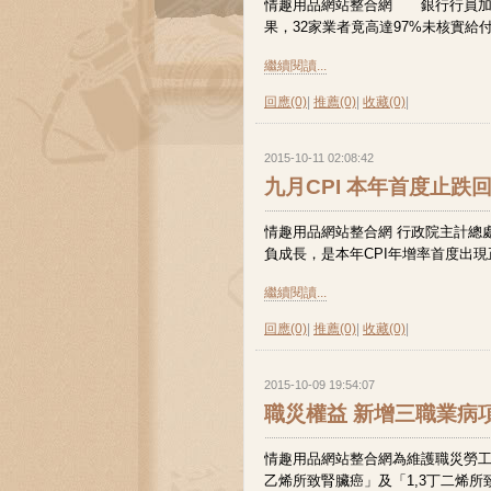
情趣用品網站整合網 銀行行員加
果，32家業者竟高達97%未核實給付
繼續閱讀...
回應(0)
|
推薦(0)
|
收藏(0)
|
2015-10-11 02:08:42
九月CPI 本年首度止跌
情趣用品網站整合網 行政院主計總處今(
負成長，是本年CPI年增率首度出現
繼續閱讀...
回應(0)
|
推薦(0)
|
收藏(0)
|
2015-10-09 19:54:07
職災權益 新增三職業病
情趣用品網站整合網為維護職災勞工
乙烯所致腎臟癌」及「1,3丁二烯所