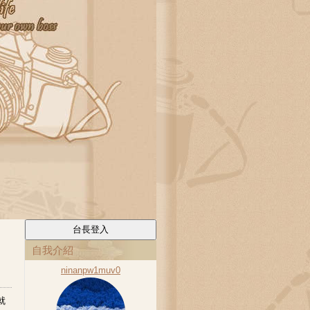
自我介紹
ninanpw1muv0
就