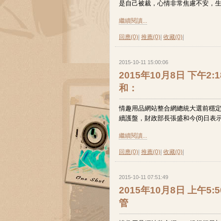
是自己被裁，心情非常焦慮不安，生
繼續閱讀...
回應(0)
|
推薦(0)
|
收藏(0)
|
2015-10-11 15:00:06
2015年10月8日 下午2
和：
情趣用品網站整合網總統大選前穩
續護盤，財政部長張盛和今(8)日表
繼續閱讀...
回應(0)
|
推薦(0)
|
收藏(0)
|
2015-10-11 07:51:49
2015年10月8日 上午5
管