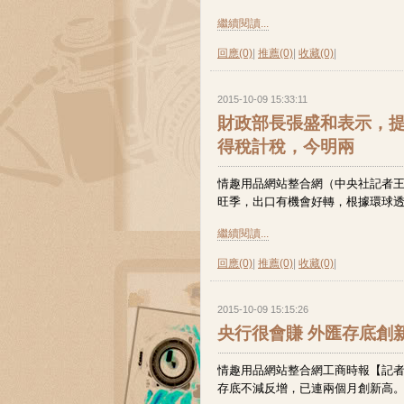
繼續閱讀...
回應(0)
|
推薦(0)
|
收藏(0)
|
2015-10-09 15:33:11
財政部長張盛和表示，
得稅計稅，今明兩
情趣用品網站整合網（中央社記者王
旺季，出口有機會好轉，根據環球透視（G
繼續閱讀...
回應(0)
|
推薦(0)
|
收藏(0)
|
2015-10-09 15:15:26
央行很會賺 外匯存底創
情趣用品網站整合網工商時報【記者呂
存底不減反增，已連兩個月創新高。央行