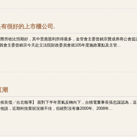
是有很好的上市櫃公司.
實際所收比預期好，其中受惠股利所得最多，金管會主委曾銘宗贊成券商公會提
員會主委曾銘宗今天赴立法院財政委員會就105年度施政重點及主管...
紅潮
侯良儒╱台北報導】 面對下半年景氣反轉向下，台積電董事長張忠謀認為，這
，近期科技業狀況雖不佳，但絕對沒有像2000年、2008年...