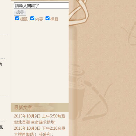
標題
內容
標籤
的
最新文章
2015年10月9日 上午5:50無薪
假裁員潮 生命線求助增
氯
2015年10月8日 下午2:18台股
大禮再加碼！ 張盛和：