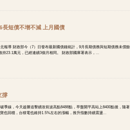
1:46長短債不增不減 上月國債
北報導 財政部今（7）日發布最新國債鐘統計，9月長期債務與短期債務未償
23.1萬元，已經連續3個月相同。 財政部國庫署表示，...
支撐
季線，今天趁勝追擊續攻前波高點8488點，早盤開平高站上8400點後，隨著
寶也回穩，台積電也維持1.5%左右的漲幅，推升指數持續震盪...