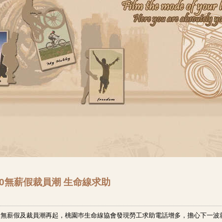
5:50無薪假裁員潮 生命線求助
，無薪假及裁員潮再起，桃園巿生命線協會發現勞工求助電話增多，擔心下一波