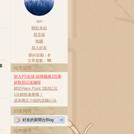
aps
關於本站
留言板
地圖
加入好友
愛的鼓勵：
0
文章篇數：
98
繼
站方公告
加入PS女孩 組隊瘋搶2百萬
超取登記送咖啡
綁定Hami Point 1點抵1元
1分鐘快速揪痛！
成為獨立小姐的滾錢心法
好友列表
好友的新聞台Blog
站內搜尋