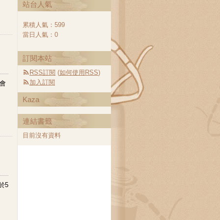
站台人氣
累積人氣：
599
當日人氣：
0
訂閱本站
RSS訂閱
(
如何使用RSS
)
加入訂閱
會
Kaza
連結書籤
目前沒有資料
於5