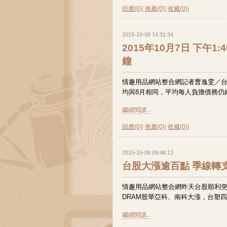
回應(0)
|
推薦(0)
|
收藏(0)
|
2015-10-08 14:31:34
2015年10月7日 下午
鐘
情趣用品網站整合網記者曹逸雯／台
均與8月相同，平均每人負擔債務仍維持
繼續閱讀...
回應(0)
|
推薦(0)
|
收藏(0)
|
2015-10-08 09:46:13
台股大漲逾百點 季線轉
情趣用品網站整合網昨天台股順利突破
DRAM股華亞科、南科大漲，台塑四
繼續閱讀...