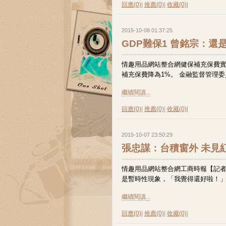
回應(0)
|
推薦(0)
|
收藏(0)
|
2015-10-08 01:37:25
GDP難保1 曾銘宗：還
情趣用品網站整合網健保補充保費
補充保費降為1%。 金融監督管理委
繼續閱讀...
回應(0)
|
推薦(0)
|
收藏(0)
|
2015-10-07 23:50:29
張忠謀：台積窗外 未見
情趣用品網站整合網工商時報【記者
是暫時性現象，「我覺得還好啦！」他說
繼續閱讀...
回應(0)
|
推薦(0)
|
收藏(0)
|