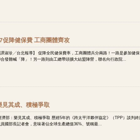
9:27促降健保費 工商團體齊攻
譚淑珍╱台北報導】 促降全民健保費率，工商團體兵分兩路！一路是參加健保
聯合發難喊「降」！另一路則由工總帶頭擴大結盟陣營，聯名向行政院...
：樂見其成、積極爭取
經濟部：樂見其成、積極爭取 歷經5年的《跨太平洋夥伴協定》（TPP）談判終
成員國部長記者會，意味著佔全球生產總值36%、號稱最...