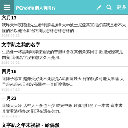
走到哪
訂閱
我的
六月13
我昨天半夜陪鍾先生看球那場加拿大vs波士尼亞其實很好笑我是看不太
懂的所以他邊看邊跟我說怎樣怎樣怎樣的...
2026-06-13
文字趴之我的名字
生活像一杯黑咖啡淬煉過後的苦澀終會在某個角落回甘 歡迎光臨我是
閆兒 這個名字沒有想太久只是用...
2026-06-01
四月16
這陣子感冒 超難受好死不死說是A流但這幾天 好的很多可能太早睡 太
早起來起來天都沒亮醫生一直叮嚀我好...
2026-04-16
一月23
這幾天天冷 店裡人不多也不少 吃完中飯 難得地打開了一本書 這本書
其實看過很多次 到現在還在努力...
2026-01-23
文字趴之年末祝福 - 給偶然