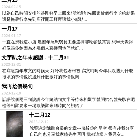
二月15
2024-02-15
以為自己時間安排的很剛好早上回來想說還能先回家放個行李哈哈結果
還是拖著行李先到店裡開工拜拜讓我小感動...
一月17
2024-01-17
一直在想我這小店 農曆年尾慰勞員工要選擇哪吃頓飯其實 想半天覺得
好像很多餘因為才幾個人直接問他們就好...
文字趴之年末感謝 - 十二月31
2023-12-31
在寫這篇年末文的時候天 好冷我包著棉被 寫文呵呵今年我沒遇到什麼
很壞的事情也沒遇到什麼很好的事情很簡...
我再尬個幾句
2023-12-19
話語說個兩三句說說今年總結句文字等待來相聚字體開始合體去趴在吧
檯等相聚要來一場歡樂聚來到時間的初始了...
十二月12
2023-12-12
說聲謝謝陳跡台長的文章---屬於你的星空 很有趣我分享
自己的也分享我家鐘先生呵呵 我都這樣叫我男友...