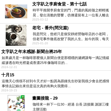
文字趴之李廚食堂 - 第十七話
時芊芊推開李廚食堂的門，門邊的風鈴隨之輕輕搖
晃，發出清脆的聲響，彷彿還留有上一位客人離去
2025-03-12
時的餘韻。 ...
老宅 - 番外(閆兒篇)
我是閆兒，曾經只是個安靜經營咖啡店的小老闆，
但老宅事件徹底改變了我的人生。如今的我，每天
2025-01-20
都努力保持笑...
文字趴之年末感謝-新聞台將25年
如果歲月是一杯咖啡那麼個人新聞台便是那穩穩的濾網讓每一滴記憶緩
緩滲透在時光裡凝成香濃25年像咖啡豆的...
2024-12-31
十月15
這幾天心情很不好到今天才好一點因為跟鍾先生吵架我很少會去把感情
事情去記錄出來但是這次真的有夠火我覺得...
2024-10-15
畫圖接龍 - 29
咖啡來一杯下一位30 - 經過 台長 請接圖 謝謝三樓
主辦活動