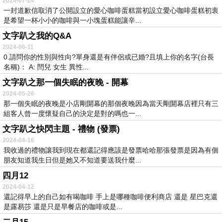
2024-07-24
一封道歉信取消了公開設立的愛心咖啡蛋糕當初設立愛心咖啡蛋糕初衷
是希望一杯小小的咖啡與一小塊蛋糕能讓辛...
文字趴之我的Q&A
2024-06-11
0.請問你的性別與性向?單身還是有伴侶或已婚?且填上你的名字(台長
名稱)： A: 閆兒 女生 異性...
文字趴之那一個失眠的夜晚 - 開幕
2024-05-26
那一個失眠的夜晚是小店剛開幕的那個夜晚因為當天剛開幕店裡只有三
組客人曾一度懷疑自己的決定是對的嗎也一...
文字趴之快閃主題 - 禮物 (發票)
2024-04-16
我收過的禮物讓我到現在都還記得應該是發票哈哈那張發票是因為有個
朋友知道我生日但是她又不知道要送我什麼...
四月12
2024-04-12
還記得早上的自己如有喝咖啡 手上是哪種咖啡便利商店 還是 星巴克還
是露易莎 還是只是早餐店的咖啡或是...