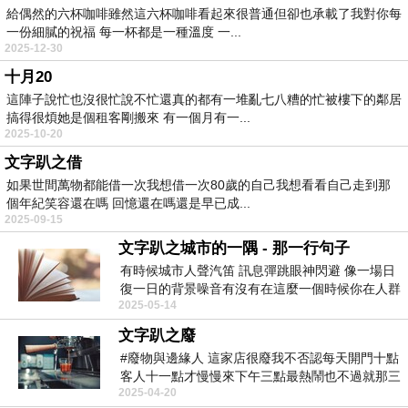
給偶然的六杯咖啡雖然這六杯咖啡看起來很普通但卻也承載了我對你每
一份細膩的祝福 每一杯都是一種溫度 一...
2025-12-30
十月20
這陣子說忙也沒很忙說不忙還真的都有一堆亂七八糟的忙被樓下的鄰居
搞得很煩她是個租客剛搬來 有一個月有一...
2025-10-20
文字趴之借
如果世間萬物都能借一次我想借一次80歲的自己我想看看自己走到那
個年紀笑容還在嗎 回憶還在嗎還是早已成...
2025-09-15
文字趴之城市的一隅 - 那一行句子
有時候城市人聲汽笛 訊息彈跳眼神閃避 像一場日
復一日的背景噪音有沒有在這麼一個時候你在人群
2025-05-14
裡穿行 完...
文字趴之廢
#廢物與邊緣人 這家店很廢我不否認每天開門十點
客人十一點才慢慢來下午三點最熱鬧也不過就那三
2025-04-20
張桌子坐...