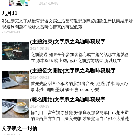
2024-10-08
九月11
我在辦完文字趴後有想發文寫生活當時還想跟陳跡姐說生日快樂結果發
現遇到問題不能發文當時心情真的有些低落...
2024-09-11
(主題結束)文字趴之為咖啡寫幾字
2024-08-25
之前說過 如果全部參加者都完成主題的話那主題就會
在 原本8/25 晚上8點截止之前提前結束 所以現在...
(主題發文開始)文字趴之為咖啡寫幾字
2024-08-21
首先先謝謝各位報名的參加者台長 .經過.浮木.尋人啟
事.花生.圈圈.墨扇.雀子.妻.seed.小樂...
(報名開始)文字趴之為咖啡寫幾字
2024-08-19
輪到自己當主辦才發覺 好像真沒那麼簡單自己想主辦
的東西與方向自己深入去想 才發覺連自己都不太清楚
去了...
文字趴之一封信