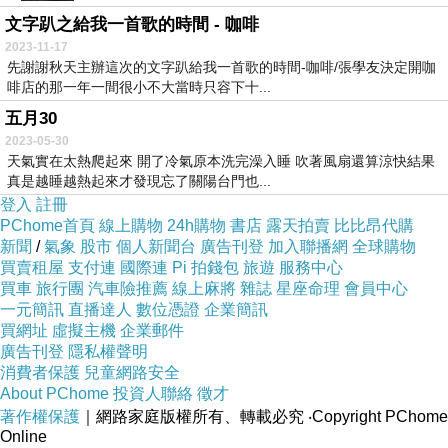
文字趴之給我一首歌的時間 - 咖啡
2023-11-17
先謝謝秋天主辦這次的文字趴給我一首歌的時間-咖啡/張學友決定開咖
啡店的那一年一間很小不大當時只容下十...
五月30
2023-05-30
天氣實在太熱爬起來 開了冷氣原本洗完澡入睡 吹著風扇還算涼快結果
真是越睡越熱起來才發現忘了關陽台門也...
登入
註冊
PChome首頁
線上購物
24h購物
書店
露天拍賣
比比昂代購
新聞
/
氣象
股市
個人新聞台
廣告刊登
加入聯播網
全球購物
買賣租屋
支付連
國際連
Pi 拍錢包
旅遊
服務中心
買車
旅行團
汽車險推薦
線上麻將
雜誌
星座命理
會員中心
一元簡訊
直播達人
數位憑證
企業簡訊
買網址
虛擬主機
企業郵件
廣告刊登
隱私權聲明
消費者保護
兒童網路安全
About PChome
投資人聯絡
徵才
著作權保護
｜網路家庭版權所有、轉載必究
‧Copyright PChome
Online