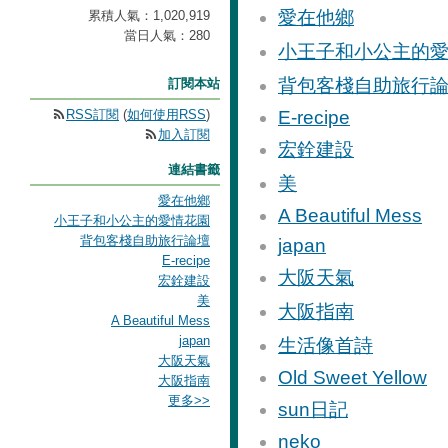
愛在他鄉
累積人氣：
1,020,919
當日人氣：
280
小王子和小公主的
背包客棧自助旅行
訂閱本站
RSS訂閱
(
如何使用RSS
)
E-recipe
加入訂閱
宏銓建設
連結書籤
美
愛在他鄉
A Beautiful Mess
小王子和小公主的愛情花園
背包客棧自助旅行論壇
japan
E-recipe
大阪天氣
宏銓建設
美
大阪指南
A Beautiful Mess
japan
生活像首詩
大阪天氣
Old Sweet Yellow
大阪指南
更多
>>
sun日記
neko