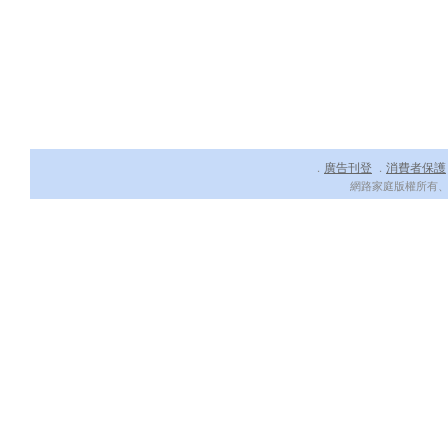
廣告刊登
消費者保護
．
．
網路家庭版權所有、轉載必究