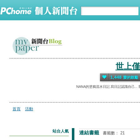
世上僅
1,448
愛的鼓勵
NANA的塗鴉流水日記.寫日記認識自己... 我的貼圖在這裡 
首頁
活動
站台人氣
連結書籤
書籤數： 21