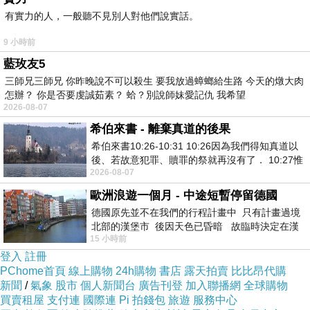
=>點此取得優惠<=
有實力的人，一般聽不見別人對他們說實話。
9 小時前
藍玫友5
三師兄三師兄 你昨晚說不可以殺生 要我放過蟑螂給生路 今天的燉大肉
怎辦？ 你是否要虔誠茹素？ 蛤？別說師妹愛記仇 我希望
2026-08-07
希伯來書 - 離棄真道的後果
【瑰麗寶】《錢滾福袋》開運流水組﹍再送鹽燈X1組
希伯來書10:26-10:31 10:26因為我們得知真道以
後、若故意犯罪、贖罪的祭就再沒有了． 10:27惟
2026-08-07
有戰懼等候審判和那燒滅眾敵人的烈火
流水風水擺設是家居催財轉運的風水吉祥物，有
歐洲浪遊一個月 - 中途短暫停留德國
聚財開運之功效。
德國原先並不在我們的行程計畫中 只有計畫過境
北部的漢堡市 後因天色已昏暗 故臨時決定在漢
俗話說"遇水則發，活水可以聚財"，水為財，遇
15 小時前
堡市吃晚餐和過夜
登入
註冊
水則遇財。
PChome首頁
線上購物
24h購物
書店
露天拍賣
比比昂代購
新聞
/
氣象
股市
個人新聞台
廣告刊登
加入聯播網
全球購物
買賣租屋
支付連
國際連
Pi 拍錢包
旅遊
服務中心
因陶瓷屬土,土能生金,而金生水,水又代表財,故購