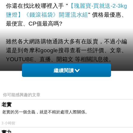
你還在找比較哪裡入手 "
【瑰麗寶-買就送-2-3kg
鹽燈】《錢滾福袋》開運流水組
" 價格最優惠、
最便宜、CP值最高嗎?
雖然各大網路購物通路大多有在販賣，不過小編
還是到奇摩和google搜尋查看一些評價、文章、
YOUTUBE、直播、開箱文 等相關訊息後。
繼續閱讀
幫您整理出來在
momo購物網
最划算啦。
有需要的網友們可以點擊下面按鈕即可獲得最新
你可能感興趣的文章
的優惠折扣喔！
老實
老實的另一個含義，就是不精於處理人際關係。
3 小時前
實力