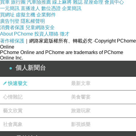
買車
旅行團
汽車險推薦
線上麻將
雜誌
星座命理
會員中心
買陶瓷流水盆的原因在此。
一元簡訊
直播達人
數位憑證
企業簡訊
買網址
虛擬主機
企業郵件
廣告刊登
隱私權聲明
台灣知名陶藝品製作小鎮~「鶯歌鎮」出品，純
消費者保護
兒童網路安全
熟高超的手工製作技術，讓每個一流泉組都是獨
About PChome
投資人聯絡
徵才
著作權保護
｜網路家庭版權所有、轉載必究
‧Copyright PChome
一無二的藝術品，搭配柔和的燈光，營造出獨特
Online
的情境。
PChome Online and PChome are trademarks of PChome
Online Inc.
個人新聞台
將流泉組裝至8分滿之水位，放至風水好位置，
或是擺至玄關、辦公室內，將為您帶來開運、招
快速發文
最新文章
財及納福的效果哦。中國命理學指出，水能生
財，再搭配上不停滾動的滾球，象徵將源源不絕
心情雜記
美食饗宴
的財運滾進您的聚寶甕裡。
藝文欣賞
旅遊玩家
透過居家擺設、辦公室的佈局，來興旺財運。一
社會萬象
影視娛樂
個人的財運和八字、努力有密切的關係，而財運