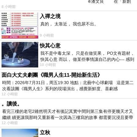
⊕潘文良 在「新創
8 小時前
之谷」裡——
入禪之境
真的， 太靠近， 我也尿不出。
9 小時前
快其心意
我不是中毒太深， 只是在做笑果， PO文有題材，
快其心意 而以， 做某些事情讓自己的內心--- 感到
10 小時前
愉快。
面白大丈夫劇團《職男人生11-開始新生活》
時間：2026年7月31日，周五19:30 地點：北藝中心球劇場 這是第二
次看該團《職男人生》系列的現場演出，感覺新鮮度、喜劇感
12 小時前
。讀後。
看完三樓的老宅2雖然明天才有後記其實中間到第三集有停更幾天才又
繼續 續更讓我那時又重新看一次因為三樓寫的故事 都需要沉浸且要帶
12 小時前
有
立秋