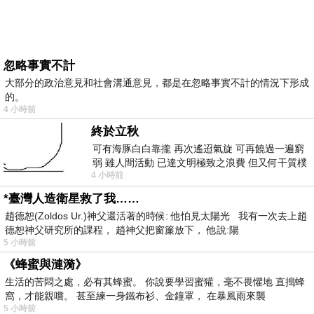
忽略事實不計
大部分的政治意見和社會溝通意見，都是在忽略事實不計的情況下形成
的。
4 小時前
終於立秋
可有海豚白白靠攏 再次遙迢氣旋 可再饒過一遍窮
弱 雖人間活動 已達文明極致之浪費 但又何干質樸
4 小時前
者 只能白白陪葬
*臺灣人造衛星救了我……
趙德恕(Zoldos Ur.)神父還活著的時候: 他怕見太陽光 我有一次去上趙
德恕神父研究所的課程， 趙神父把窗簾放下， 他說:陽
5 小時前
《蜂蜜與漣漪》
生活的苦悶之處，必有其蜂蜜。 你說要學習蜜獾，毫不畏懼地 直搗蜂
窩，才能親嚐。 甚至練一身鐵布衫、金鐘罩， 在暴風雨來襲
5 小時前