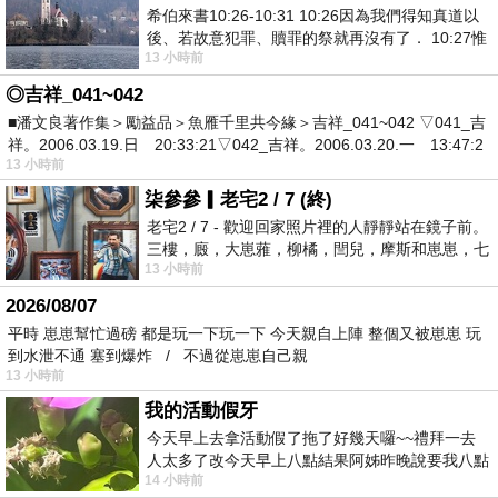
希伯來書10:26-10:31 10:26因為我們得知真道以
後、若故意犯罪、贖罪的祭就再沒有了． 10:27惟
13 小時前
有戰懼等候審判和那燒滅眾敵人的烈火
◎吉祥_041~042
■潘文良著作集＞勵益品＞魚雁千里共今緣＞吉祥_041~042 ▽041_吉
祥。2006.03.19.日 20:33:21▽042_吉祥。2006.03.20.一 13:47:2
13 小時前
柒參參▎老宅2 / 7 (終)
老宅2 / 7 - 歡迎回家照片裡的人靜靜站在鏡子前。
三樓，廄，大崽蕥，柳橘，閆兒，摩斯和崽崽，七
13 小時前
個人整整齊齊地站在鏡框之外，如同
2026/08/07
平時 崽崽幫忙過磅 都是玩一下玩一下 今天親自上陣 整個又被崽崽 玩
到水泄不通 塞到爆炸 / 不過從崽崽自己親
13 小時前
我的活動假牙
今天早上去拿活動假了拖了好幾天囉~~禮拜一去
人太多了改今天早上八點結果阿姊昨晚說要我八點
14 小時前
去西螺農會~回到莿桐都8點半多了