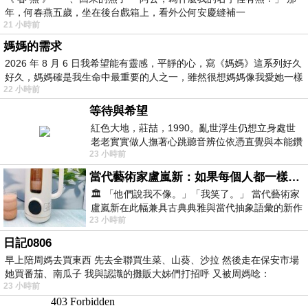
年，何春燕五歲，坐在後台戲箱上，看外公何安慶縫補一
21 小時前
媽媽的需求
2026 年 8 月 6 日我希望能有靈感，平靜的心，寫《媽媽》這系列好久
好久，媽媽確是我生命中最重要的人之一，雖然很想媽媽像我愛她一樣
22 小時前
等待與希望
紅色大地，莊喆，1990。亂世浮生仍想立身處世
老老實實做人撫著心跳聽音辨位依憑直覺與本能鑽
23 小時前
向裂隙的亮處探索另一個心聲另一個共鳴的
當代藝術家盧嵐新：如果每個人都一樣，這世界該有多無聊？
🏛️ 「他們說我不像。」「我笑了。」 當代藝術家
盧嵐新在此幅兼具古典典雅與當代抽象語彙的新作
23 小時前
中，以沈靜的藍色空間為背景，描繪了
日記0806
早上陪周媽去買東西 先去全聯買生菜、山葵、沙拉 然後走在保安市場
她買番茄、南瓜子 我與認識的攤販大姊們打招呼 又被周媽唸：
23 小時前