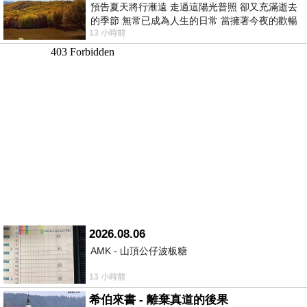
預告夏天將行漸遠 走過這陽光普照 卻又充滿逝去
的季節 無常已成為人生的日常 當擁著今夜的歡暢
13 小時前
舒心 轉眼驟成昨日 而明晨 太陽
2026.08.06
AMK - 山頂公仔波板糖
13 小時前
希伯來書 - 離棄真道的後果