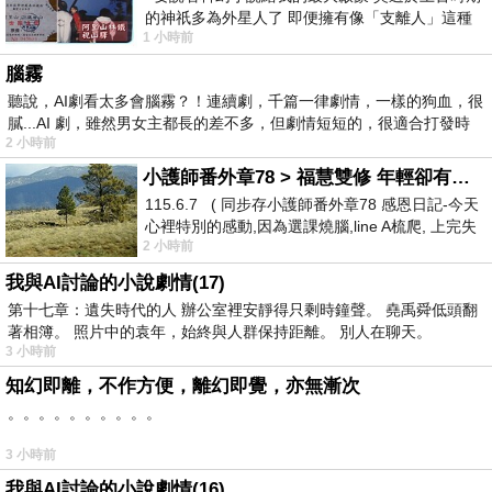
的神祇多為外星人了 即便擁有像「支離人」這種
1 小時前
驚世駭俗的神通法門 也未必讀
腦霧
聽說，AI劇看太多會腦霧？！連續劇，千篇一律劇情，一樣的狗血，很
膩...AI 劇，雖然男女主都長的差不多，但劇情短短的，很適合打發時
2 小時前
小護師番外章78 > 福慧雙修 年輕卻有個老靈魂 ㄑ金剛經〉podcast
115.6.7 ( 同步存小護師番外章78 感恩日記-今天
心裡特別的感動,因為選課燒腦,line A梳爬, 上完失
2 小時前
智課的她,特來傾
我與AI討論的小說劇情(17)
第十七章：遺失時代的人 辦公室裡安靜得只剩時鐘聲。 堯禹舜低頭翻
著相簿。 照片中的袁年，始終與人群保持距離。 別人在聊天。
3 小時前
知幻即離，不作方便，離幻即覺，亦無漸次
。。。。。。。。。。
3 小時前
我與AI討論的小說劇情(16)