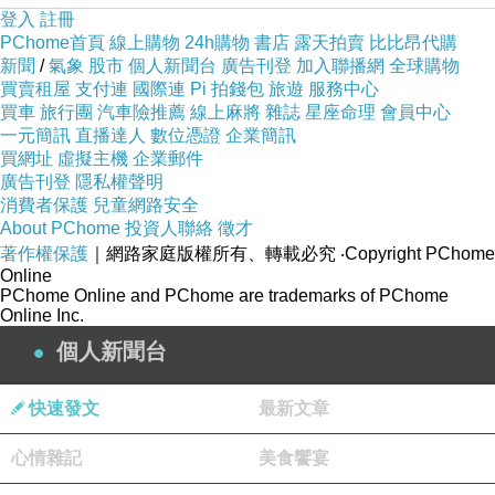
登入
註冊
PChome首頁
線上購物
24h購物
書店
露天拍賣
比比昂代購
新聞
/
氣象
股市
個人新聞台
廣告刊登
加入聯播網
全球購物
買賣租屋
支付連
國際連
Pi 拍錢包
旅遊
服務中心
買車
旅行團
汽車險推薦
線上麻將
雜誌
星座命理
會員中心
一元簡訊
直播達人
數位憑證
企業簡訊
買網址
虛擬主機
企業郵件
廣告刊登
隱私權聲明
消費者保護
兒童網路安全
About PChome
投資人聯絡
徵才
著作權保護
｜網路家庭版權所有、轉載必究
‧Copyright PChome
Online
PChome Online and PChome are trademarks of PChome
Online Inc.
個人新聞台
快速發文
最新文章
心情雜記
美食饗宴