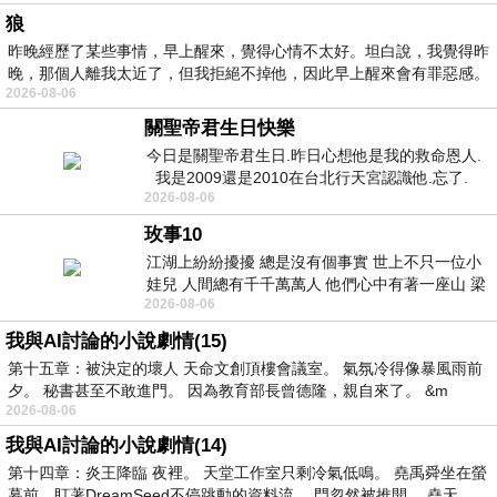
狼
昨晚經歷了某些事情，早上醒來，覺得心情不太好。坦白說，我覺得昨
晚，那個人離我太近了，但我拒絕不掉他，因此早上醒來會有罪惡感。
2026-08-06
關聖帝君生日快樂
今日是關聖帝君生日.昨日心想他是我的救命恩人.
我是2009還是2010在台北行天宮認識他.忘了.
2026-08-06
一個奇摩交友的網友學
玫事10
江湖上紛紛擾擾 總是沒有個事實 世上不只一位小
娃兒 人間總有千千萬萬人 他們心中有著一座山 梁
2026-08-06
山佛山泰華衡恆嵩 一山之高
我與AI討論的小說劇情(15)
第十五章：被決定的壞人 天命文創頂樓會議室。 氣氛冷得像暴風雨前
夕。 秘書甚至不敢進門。 因為教育部長曾德隆，親自來了。 &m
2026-08-06
我與AI討論的小說劇情(14)
第十四章：炎王降臨 夜裡。 天堂工作室只剩冷氣低鳴。 堯禹舜坐在螢
幕前，盯著DreamSeed不停跳動的資料流。 門忽然被推開。 堯天