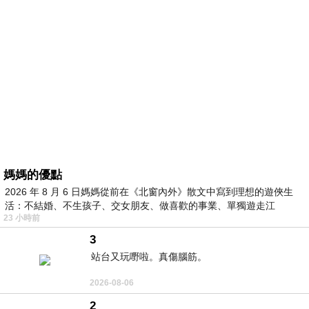
媽媽的優點
2026 年 8 月 6 日媽媽從前在《北窗內外》散文中寫到理想的遊俠生
活：不結婚、不生孩子、交女朋友、做喜歡的事業、單獨遊走江
23 小時前
湖⋯⋯，
3
站台又玩嘢啦。真傷腦筋。
2026-08-06
2