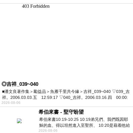
◎吉祥_039~040
■潘文良著作集＞勵益品＞魚雁千里共今緣＞吉祥_039~040 ▽039_吉
祥。2006.03.03.五 12:59:17 ▽040_吉祥。2006.03.16.四 00:00:
2026-08-06
希伯來書 - 堅守盼望
希伯來書10:19-10:25 10:19弟兄們、我們既因耶
穌的血、得以坦然進入至聖所、 10:20是藉着他給
2026-08-06
我們開了一條又新又活的路從幔子經過