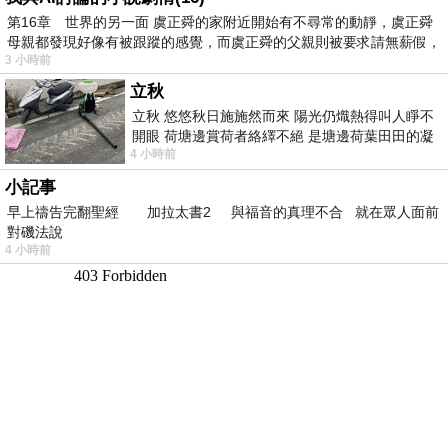
第16章 世界的另一面 虞正舜的家附近開始有不尋常的動靜，虞正舜
母親都發現好像有被跟蹤的感覺，而虞正舜的父親則被要求請無薪假，
3 小時前
立秋
立秋 悠悠秋日施施然而來 陽光仍熾熱得叫人睜不
開眼 荷塘邊賞荷者絡繹不絕 是塘邊荷葉田田的凝
4 小時前
望 風中飄逸的是映日荷花別樣紅
小記事
早上禱告完翻聖經 加拉太書2 與福音的真理不合 就在眾人面前
對磯法說
4 小時前