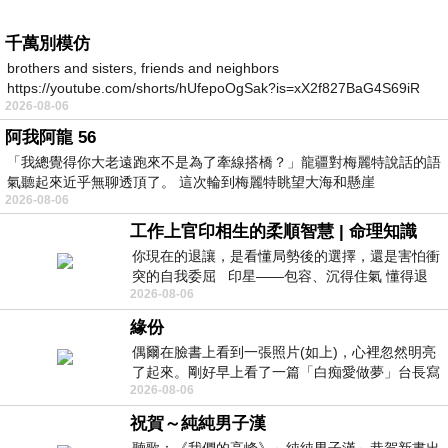
千萬別模仿
brothers and sisters, friends and neighbors
https://youtube.com/shorts/hUfepoOgSak?is=xX2f827BaG4S69iR
2026-08-06
https
阿我阿龍 56
「我總覺得你大老遠跑來不是為了牽線搭橋？」龍疆對梅麗特說話的語
氣聽起來近乎無聊透頂了。 這次輪到梅麗特眺望大海和懸崖
2026-08-06
工作上官印相生的柔順智慧 | 命理知識
你現在的退讓，是看懂局勢後的選擇，還是害怕衝
突的自我委屈 印星——包容、沉得住氣 懂得退
2026-08-06
一步觀察，不會
緣份
偶爾在臉書上看到一張照片(如上)，心裡忽然明亮
了起來。剛好早上看了一篇「白痴愛做夢」台長寫
2026-08-06
的貼文，在回顧年輕時瘋狂愛上
祝賀～純純男子漢