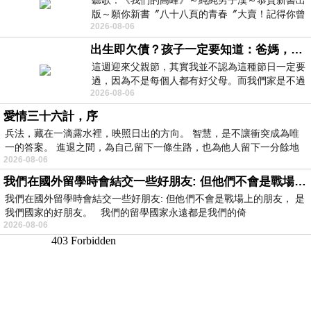
聽歌：《我們的高峰》～純純男子漢～恭賀新書出
版～願你新書〞八十八頁的青春〞大賣！記得你曾
2026-08-06
經在我的版留言…「好讚的圖^^感覺大家
出生即欠債？孩子一定要知道：爸媽，其實我不欠你們
這週迎來父親節，其實我並不認為這種節日一定要
過，因為不是每個人都有好父母。而我們家是不過
2026-08-06
節的，平時也沒什麼儀式感，生活趨近冷
愛情三十六計，序
兵法，藏在一滴露水裡，映照日出的方向。 智慧，是不讓衝突成為唯
一的答案。 進退之間，為自己留下一條生路，也為他人留下一分餘地
2026-08-06
我們在國外留學時會結交一些好朋友: 但他們不會是戰場上的朋友
我們在國外留學時會結交一些好朋友: 但他們不會是戰場上的朋友， 是
我們國家的好朋友。 我們的留學國家永遠都是我們的倚
2026-08-06