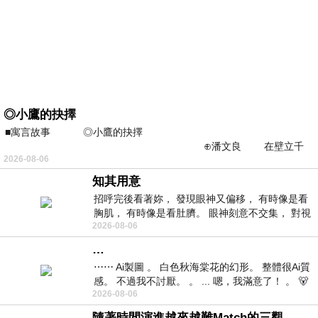
◎小鷹的抉擇
■寓言故事 ◎小鷹的抉擇
⊕潘文良 在壁立千
2026-08-06
仞的懸崖上，有一座遮天蔽
知其用意
招呼完後看著妳， 發現眼神又偏移， 有時像是看
胸肌， 有時像是看肚臍。 眼神刻意不交集， 對視
2026-08-06
視線不對齊， 讓我很難不
…
⋯⋯ Ai製圖 。 白色秋海棠花的幻形。 整體很Ai質
感。 不過我不討厭。 。 ... 嗯，我滿意了！ 。 🐻
2026-08-06
昨中
隨著時間演進越來越難Match的三觀