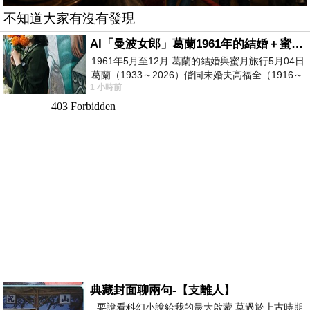
不知道大家有沒有發現
AI「曼波女郎」葛蘭1961年的結婚＋蜜月旅行 #戀上老電影 #葛蘭 #粟子
1961年5月至12月 葛蘭的結婚與蜜月旅行5月04日
葛蘭（1933～2026）偕同未婚夫高福全（1916～
1 小時前
2004）乘郵輪赴倫敦6月15日於英國倫敦St.S
典藏封面聊兩句-【支離人】
要說看科幻小說給我的最大啟蒙 莫過於上古時期