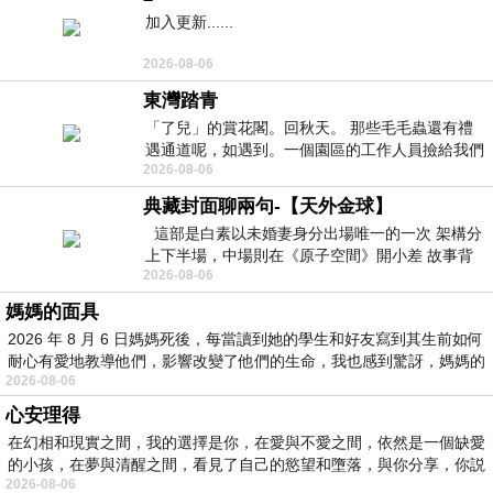
加入更新......
2026-08-06
東灣踏青
「了兒」的賞花閣。回秋天。 那些毛毛蟲還有禮
遇通道呢，如遇到。一個園區的工作人員撿給我們
2026-08-06
細賞。
典藏封面聊兩句-【天外金球】
這部是白素以未婚妻身分出場唯一的一次 架構分
上下半場，中場則在《原子空間》開小差 故事背
2026-08-06
景影射西藏境外流亡 地下組織
媽媽的面具
2026 年 8 月 6 日媽媽死後，每當讀到她的學生和好友寫到其生前如何
耐心有愛地教導他們，影響改變了他們的生命，我也感到驚訝，媽媽的
2026-08-06
心安理得
在幻相和現實之間，我的選擇是你，在愛與不愛之間，依然是一個缺愛
的小孩，在夢與清醒之間，看見了自己的慾望和墮落，與你分享，你説
2026-08-06