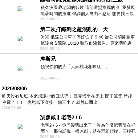
很久沒看葳老闆的影片 這部還蠻推薦的 但 我發現
隨著時間的推進 強調個人自由不忍耐 想要找三觀
2026-08-06
接近的不要說對象 連朋友都超
第二次打鐵劑之超混亂的一天
9:30 抵達公司車子停好位子 9:40 從公司騎腳踏車
抵達台安醫院 10:10 聽取血液報告。原來我吃進
2026-08-06
去的 B12 彌可保並非沒有吸收而是超
摩斯兄
預祝你們的店「人面桃花相映紅。」
2026-08-06
2026/08/06
昨天沒有加班 本來想說些個日誌吧！ 洗完澡坐在床上 開了筆電 然後
停電了！！ 崽崽當下直接一個三小？ 就脫口而出
2026-08-06
柒參貳▎老宅2 / 6
老宅2 / 6 - 你們帶我出來了「妳為什麼把我留在裡
面？」那句話像一根冰刺，懸在群組頂端。三樓死
2026-08-06
死盯著照片裡的人。那個人確實站在