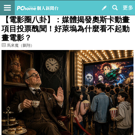
我的
最新文章
【電影圈八卦】：媒體揭發奧斯卡動畫
項目投票醜聞！好萊塢為什麼看不起動
畫電影？
馬來魔（鵬翔）