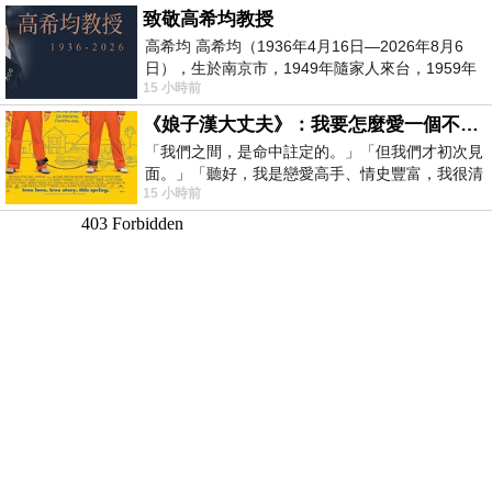
致敬高希均教授
高希均 高希均（1936年4月16日—2026年8月6
日），生於南京市，1949年隨家人來台，1959年
15 小時前
赴美深造並取得經濟發展博士學位。曾任
《娘子漢大丈夫》：我要怎麼愛一個不存在的人？
「我們之間，是命中註定的。」「但我們才初次見
面。」「聽好，我是戀愛高手、情史豐富，我很清
15 小時前
楚這種感覺，你我之間的那種感覺，現