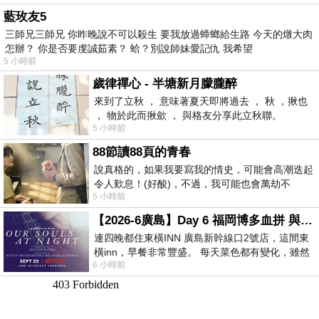
藍玫友5
三師兄三師兄 你昨晚說不可以殺生 要我放過蟑螂給生路 今天的燉大肉
怎辦？ 你是否要虔誠茹素？ 蛤？別說師妹愛記仇 我希望
5 小時前
歲律禪心 - 半塘新月朦朧醉
來到了立秋 ， 意味著夏天即將過去 ， 秋 ，揪也
， 物於此而揪歛 ， 與格友分享此立秋聯。
5 小時前
88節讀88頁的青春
說真格的，如果我要寫我的情史，可能會高潮迭起
令人歎息！(好酸)，不過，我可能也會萬劫不
5 小時前
復...，每天跪鍵盤還是被判了花心的罪
【2026-6廣島】Day 6 福岡博多血拼 與機場接送少年司機深夜對談
連四晚都住東橫INN 廣島新幹線口2號店，這間東
橫inn，早餐非常豐盛。 每天菜色都有變化，雖然
6 小時前
看到工作人員拿出料理包加熱，但