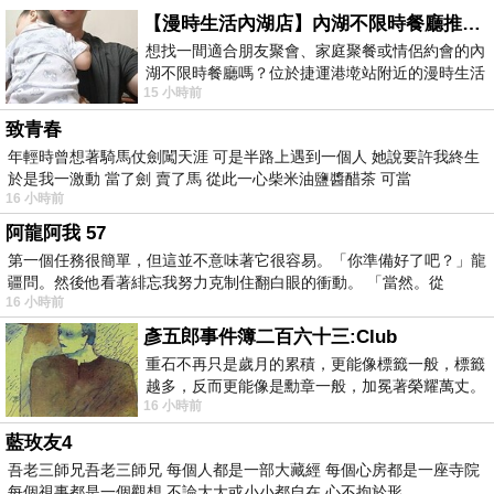
【漫時生活內湖店】內湖不限時餐廳推薦｜捷運港墘站美食，聚餐、約會、家庭聚會首選，正餐甜點一次滿足
想找一間適合朋友聚會、家庭聚餐或情侶約會的內
湖不限時餐廳嗎？位於捷運港墘站附近的漫時生活
15 小時前
內湖店，從捷運站步行約4分鐘即可抵
致青春
年輕時曾想著騎馬仗劍闖天涯 可是半路上遇到一個人 她說要許我終生
於是我一激動 當了劍 賣了馬 從此一心柴米油鹽醬醋茶 可當
16 小時前
阿龍阿我 57
第一個任務很簡單，但這並不意味著它很容易。「你準備好了吧？」龍
疆問。然後他看著緋忘我努力克制住翻白眼的衝動。 「當然。從
16 小時前
彥五郎事件簿二百六十三:Club
重石不再只是歲月的累積，更能像標籤一般，標籤
越多，反而更能像是勳章一般，加冕著榮耀萬丈。
16 小時前
習慣一如縱容，成了再難輕輕放下的罪證
藍玫友4
吾老三師兄吾老三師兄 每個人都是一部大藏經 每個心房都是一座寺院
每個視事都是一個觀想 不論大大或小小都自在 心不拘於形