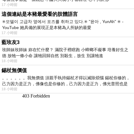
17 小時前
這個連結是本豬最愛看的肢體語言
✳️모델이 고급차 옆에서 포즈를 취하고 있다.✳️ "윤아 , YunAh" ✳️ -
YouTube 她具備的展現正是本豬為人所缺的最愛
17 小時前
藍玫友3
玫師妹玫師妹 妳在忙什麼？ 滿院子裡瞎跑 小蟑螂不礙事 培養好生之
德 放牠一條小命 讓牠回歸自然 別殺生，放生 別讓牠進
18 小時前
錫杖無價值
。。。。。。我無價值 須親手執持錫杖才得以滅除煩惱 錫杖你修的，
己力因力是正力，佛像也是你修的，己力因力是正力，佛光普照也是
18 小時前