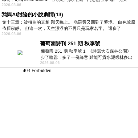
2026-08-06
我與AI討論的小說劇情(13)
第十三章：被扭曲的真相 那天晚上。 堯禹舜又回到了夢境。 白色荒原
依舊寂靜。 但這一次，天空漂浮的不再只是玩家名字。 還多了
2026-08-06
葡萄園詩刊 251 期 秋季號
葡萄園 251 期 秋季號 1 《詩寫大安森林公園》
少了喧囂，多了一份綠意 難能可貴水泥叢林多出
2026-08-06
一