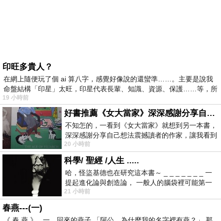
印旺多貴人？
在網上隨便玩了個 ai 算八字，感覺好像說的還蠻準……。主要是說我
命盤結構「印星」太旺，印星代表長輩、知識、資源、保護……等，所
19 小時前
好書推薦《女大當家》深深感謝分享自己想法震撼讀者的作家，讓我看到不同樣貌的家庭！
不知怎的，一看到《女大當家》就想到另一本書，
深深感謝分享自己想法震撼讀者的作家，讓我看到
20 小時前
不同樣貌的家庭！ 《女大
科學/ 聖經 /人生 .....
哈，怪盜基德也在研究這本書～ _ _ _ _ _ _ _ 一
提起進化論與創造論， 一般人的腦袋裡可能第一
21 小時前
時間就有「 進化論很科
春燕---(一)
《 春 燕 》 一、回來的燕子 「阿公，為什麼我的名字裡有燕？」 那