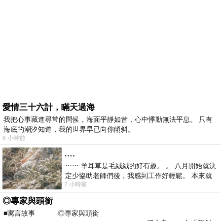
愛情三十六計，瞞天過海
我把心事藏進尋常的問候，海面平靜如昔，心中悸動無法平息。 只有
海底的潮汐知道，我的世界早已向你傾斜。
6 小時前
….
⋯⋯ 羊耳草是毛絨絨的好有趣。 。 八月開始就決
定少協助老師們後，我感到工作好輕鬆。 本來就
7 小時前
不是我的工作啊。 真
◎專家與頭銜
■寓言故事 ◎專家與頭銜