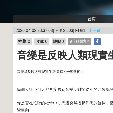
首頁
2020-04-02 23:37:08| 人氣2,503| 回應1 |
上一篇
推薦
0
收藏
0
轉貼
0
訂閱站台
音樂是反映人類現實
音樂是反映人類現實生活情感的一種藝術。
每個人從小到大都會接觸到音樂，對於從小的時候就
你是否在忙碌的社會中，周遭突然播起熟悉的旋律，
些畫面
……..