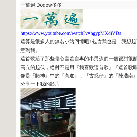
一萬遍
Dodow
多多
https://www.youtube.com/watch?v=hgypMXdiVDs
這算是很多人的無名小站回憶吧
J
包含我也是，我想起
意到我。
這首歌給了那些傷心害羞自卑的小男孩們一個很甜很
高亢的起伏，絕對不是用『我喜歡這首歌』『這首歌
像是『賭神』中的『高進』，『古惑仔』的『陳浩南
分享一下我的影片