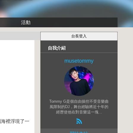
活動
自我介紹
musetommy
Tommy G是個自由操控不受音樂曲
風限制的DJ，舞台經驗將近十年的
經歷使他在對音樂這一塊...
腦海裡浮現了一