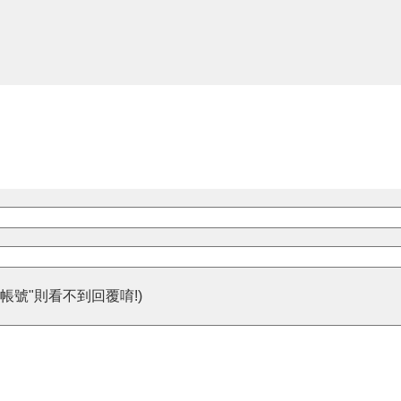
帳號"則看不到回覆唷!)