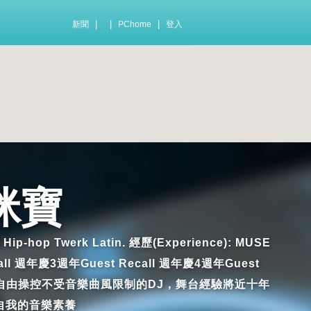
|
|
|
新聞
PChome
登入
 咪寶
 Hip-hop Twerk Latin. 經歷(Experience): MUSE
年慶3週年Guest Recall 週年慶4週年Guest
y G是個自由操控不受音樂曲風限制的DJ，舞台經驗將近十年
自我的音樂素養