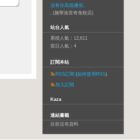
沒有分高低優劣。
, (施華洛世奇免稅店)
站台人氣
累積人氣：
12,611
當日人氣：
4
訂閱本站
RSS訂閱
(
如何使用RSS
)
加入訂閱
Kaza
連結書籤
目前沒有資料