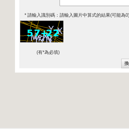
* 請輸入識別碼：
請輸入圖片中算式的結果(可能為0
(有*為必填)