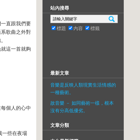
站內搜尋
們一直跟我們要
標題
內容
標籤
語系歌曲之外對
聽。
晚就這一首就夠
最新文章
音樂是反映人類現實生活情感的
一種藝術。
故音樂 － 如同藝術一樣，根本
在每個人的心中
沒有分高低優劣。
文章分類
我一些在夜場