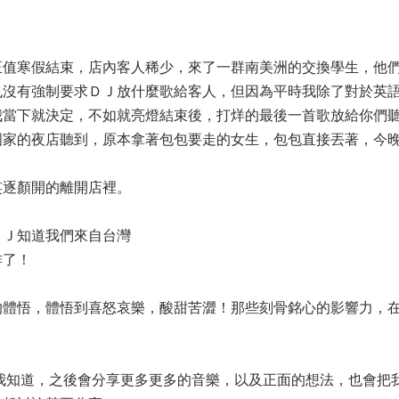
正值寒假結束，店內客人稀少，來了一群南美洲的交換學生，他
也沒有強制要求ＤＪ放什麼歌給客人，但因為平時我除了對於英
我當下就決定，不如就亮燈結束後，打烊的最後一首歌放給你們
國家的夜店聽到，原本拿著包包要走的女生，包包直接丟著，今
笑逐顏開的離開店裡。
ＤＪ知道我們來自台灣
炸了！
的體悟，體悟到喜怒哀樂，酸甜苦澀！那些刻骨銘心的影響力，
我知道，之後會分享更多更多的音樂，以及正面的想法，也會把