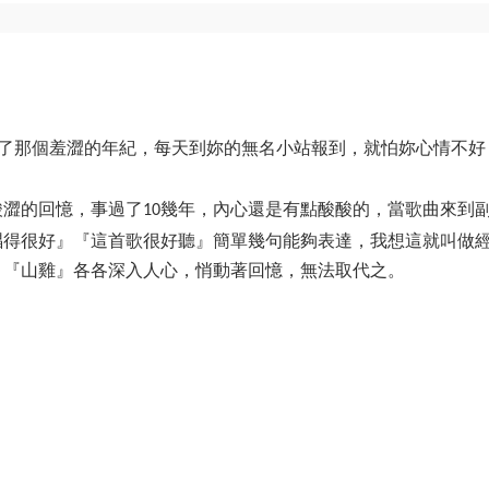
了那個羞澀的年紀，每天到妳的無名小站報到，就怕妳心情不好
酸澀的回憶，事過了
幾年，內心還是有點酸酸的，當歌曲來到
10
唱得很好』『這首歌很好聽』簡單幾句能夠表達，我想這就叫做
』『山雞』各各深入人心，悄動著回憶，無法取代之。