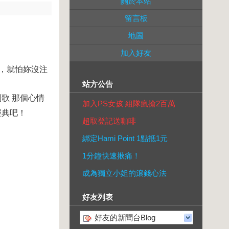
關於本站
留言板
地圖
加入好友
，就怕妳沒注
站方公告
副歌
那個心情
加入PS女孩 組隊瘋搶2百萬
經典吧！
超取登記送咖啡
綁定Hami Point 1點抵1元
1分鐘快速揪痛！
成為獨立小姐的滾錢心法
好友列表
好友的新聞台Blog