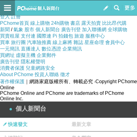
DJ TOMMY A.K.A 咪寶
訂閱
我的
登入
註冊
PChome首頁
線上購物
24h購物
書店
露天拍賣
比比昂代購
新聞
/
氣象
股市
個人新聞台
廣告刊登
加入聯播網
全球購物
買賣租屋
支付連
國際連
Pi 拍錢包
旅遊
服務中心
買車
旅行團
汽車險推薦
線上麻將
雜誌
星座命理
會員中心
一元簡訊
直播達人
數位憑證
企業簡訊
買網址
虛擬主機
企業郵件
廣告刊登
隱私權聲明
消費者保護
兒童網路安全
About PChome
投資人聯絡
徵才
著作權保護
｜網路家庭版權所有、轉載必究
‧Copyright PChome
Online
PChome Online and PChome are trademarks of PChome
Online Inc.
個人新聞台
快速發文
最新文章