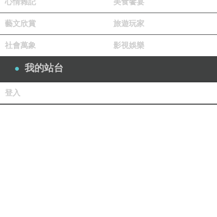
心情雜記
美食饗宴
藝文欣賞
旅遊玩家
社會萬象
影視娛樂
我的站台
登入