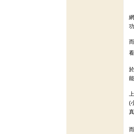
網
功
於
能
上
真