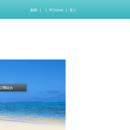
|
|
|
新聞
PChome
登入
訂閱站台