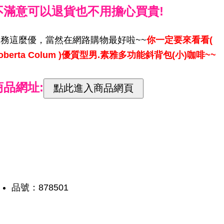
不滿意可以退貨也不用擔心買貴!
服務這麼優，當然在網路購物最好啦~~
你一定要來看看(
oberta Colum )優質型男.素雅多功能斜背包(小)咖啡~~
商品網址:
品號：878501