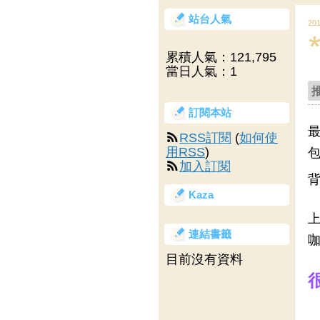
站台人氣
20
累積人氣：
121,795
當日人氣：
1
訂閱本站
最
RSS訂閱
(
如何使
用RSS
)
包
加入訂閱
背
Kaza
上
連結書籤
咖
目前沒有資料