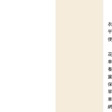
衣
平
便
花
車
養
簾
保
單
車
網