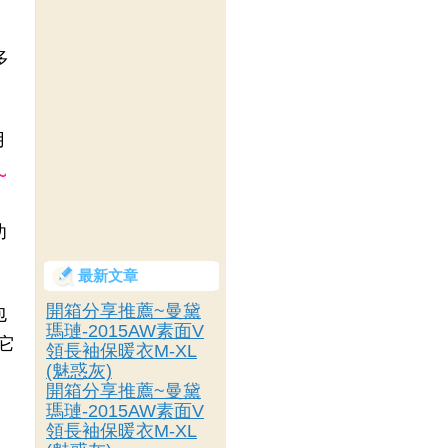
多
用
~
功
最新文章
開箱分享推薦~曼黛
包
瑪璉-2015AW素面V
它
領長袖保暖衣M-XL
(魅惑灰)
開箱分享推薦~曼黛
瑪璉-2015AW素面V
，
領長袖保暖衣M-XL