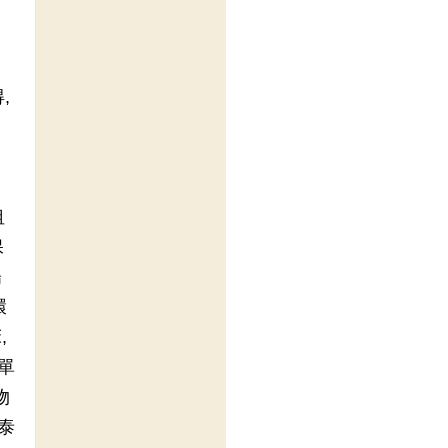
,
租
保
陽
環
,
單
物
泰