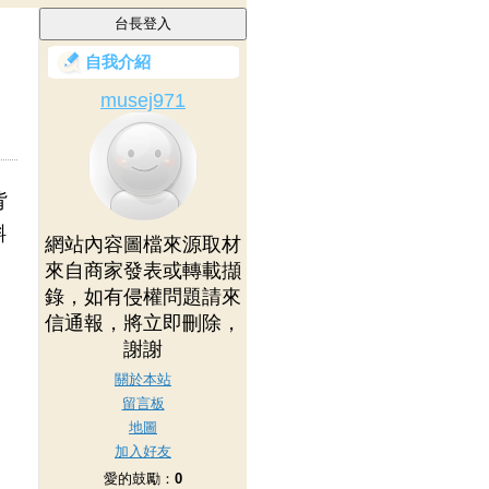
自我介紹
musej971
背
斜
網站內容圖檔來源取材
來自商家發表或轉載擷
錄，如有侵權問題請來
信通報，將立即刪除，
)
謝謝
關於本站
留言板
地圖
加入好友
愛的鼓勵：
0