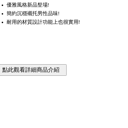
優雅風格新品豋場!
簡約沉穩襯托男性品味!
耐用的材質設計功能上也很實用!