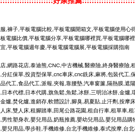
::::::::::::::::::::::好康推薦::::::::::::::::::::::
服,褲子,平板電腦比較,平板電腦開箱文,平板電腦使用心得
板電腦比價,平板電腦分享,平板電腦哪裡買,平板電腦哪裡
宜,平板電腦週年慶,平板電腦電腦展,平板電腦採購指南
店,網路花店,泰迪熊,CNC,中古機械,醫療險,終身醫療險,
,分紅保單,投資型保單,cnc車床,cnc銑床,麻將,包裝代工,
品代工,食品代工,派報,夾報,靠腰墊,汽車窗簾,隔熱膜,遮
,日本代標,日本代購,旗魚鬆,魚鬆,冰餅,三明治冰餅,金爐,
金爐,焚化爐,進銷存,軟體設計,腳臭,易夏貼,止汗劑,按摩床
人床,雙人床,租腳踏車,田尾公路花園,租自行車,租單車,租
,男性塑身衣,嬰兒用品,奶瓶推薦,嬰幼兒用品,嬰兒用品購
,嬰兒用品,學步鞋,手機維修,台北手機維修,泰式按摩,台北