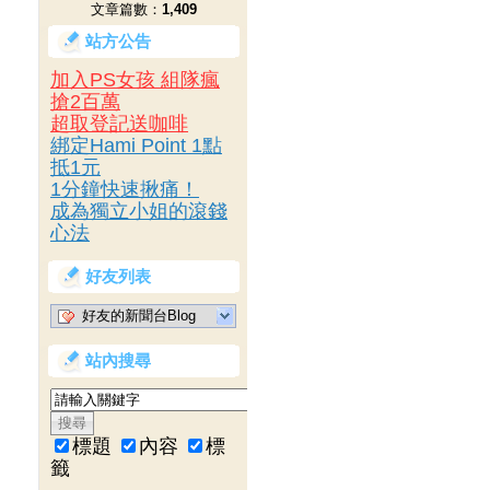
文章篇數：
1,409
站方公告
加入PS女孩 組隊瘋
搶2百萬
超取登記送咖啡
綁定Hami Point 1點
抵1元
1分鐘快速揪痛！
成為獨立小姐的滾錢
心法
好友列表
好友的新聞台Blog
站內搜尋
標題
內容
標
籤