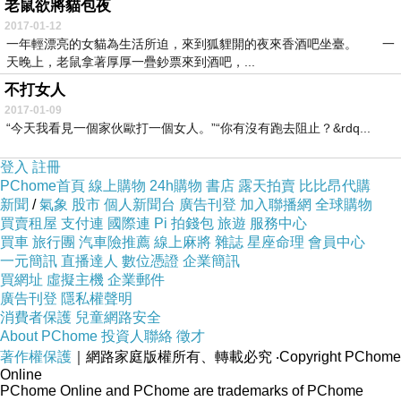
老鼠欲將貓包夜
2017-01-12
一年輕漂亮的女貓為生活所迫，來到狐貍開的夜來香酒吧坐臺。 一
天晚上，老鼠拿著厚厚一疊鈔票來到酒吧，...
不打女人
2017-01-09
“今天我看見一個家伙歐打一個女人。”“你有沒有跑去阻止？&rdq...
登入
註冊
PChome首頁
線上購物
24h購物
書店
露天拍賣
比比昂代購
新聞
/
氣象
股市
個人新聞台
廣告刊登
加入聯播網
全球購物
買賣租屋
支付連
國際連
Pi 拍錢包
旅遊
服務中心
買車
旅行團
汽車險推薦
線上麻將
雜誌
星座命理
會員中心
一元簡訊
直播達人
數位憑證
企業簡訊
買網址
虛擬主機
企業郵件
廣告刊登
隱私權聲明
消費者保護
兒童網路安全
About PChome
投資人聯絡
徵才
著作權保護
｜網路家庭版權所有、轉載必究
‧Copyright PChome
Online
PChome Online and PChome are trademarks of PChome