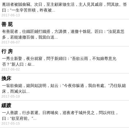
蓖頭者被賊偷竊。次日，至主顧家做生活，主人見其戚容，問其故。答
曰：“一生辛苦所積，昨夜被...
2017-06-13
善 屁
有善屁者，往鐵匠鋪打鐵搭，方講價，連撤十馀屁。匠曰：“汝屁直恁
多，若能連撤百個，我當白送...
2017-06-07
行 房
一秀士新娶，夜分就寢，問于新婦曰：“吾欲云雨，不知娘尊意允
否？”新人曰：&l...
2017-06-02
換床
一翁欲偷媳，媳與姑說明，姑云：“今夜你躲過，我自有處。”乃往臥媳
床，而滅火以...
2017-05-19
緩踱
一人善踱，行步甚遲。日將哺矣，巡夜者于城外見之，問以何往，
曰：“欲至府前。”...
2017-05-15