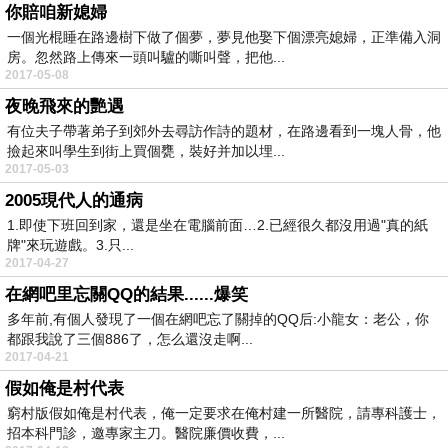
你賠咱新媳婦
一個光棍睡在路邊樹下做了個夢，夢見他娶下個漂亮媳婦，正準備入洞
房。忽然路上傳來一頭叫驢的嘶叫聲，把他...
2017-05-08
夜晚飛來的艷遇
有位夫子帶著弟子到郊外去尋訪作詩的題材，在路邊看到一塊人骨，他
撿起來叫學生到街上買個甕，裝好并加以埋...
2017-05-03
2005現代人的通病
1.即使下班回到家，還是坐在電腦前面…2.已經很久都沒用過"真的紙
牌"來玩遊戲。3.只...
2017-04-27
在網吧里忘關QQ的結果......爆笑
多年前,有個人發現了一個在網吧忘了關掉的QQ后:小龍女：老公，你
都跟我說了三個886了，怎么還沒走啊...
2017-04-21
假如俺是村代表
窮村版假如俺是村代表，俺一定要求在俺村建一所醫院，請專科護士，
招本科門診，邀專家主刀。醫院廉價收費，...