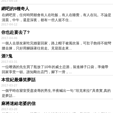
2017-04-18
網吧的9種奇人
在網吧里，任何時間都會有人在吃飯，有人在睡覺，有人在玩。不論是
清晨，中午，還是深夜，都有一些人挺不住...
2017-04-12
你也赴宴去了?
2017-04-06
一個人去朋友家吃完婚宴回家，路上帽子被風吹落，可肚子飽得不能彎
腰去揀，只好用腳踢著往前走。見迎面走來...
酒?鬼
2017-03-31
一位嗜酒的先生買了瓶放了10年的威士忌酒，裝進褲子口袋，準備帶
回家享受一頓。誰知剛出店門，腳下一滑，...
本世紀最爆笑夢話
2017-03-27
一個平時在寢室受盡凌辱的男生,半夜喊出一句:“坦克來拉!”具查實,真的
是夢話...
麻將迷給老婆的信
2017-03-20