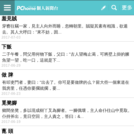
吃喝玩樂
訂閱
我的
羞見賊
穿窬往竊一家，見主人向外而睡，忽轉朝里。賊疑其素有相識，欲遁
去。其人大呼曰：“來不妨，因...
2017-07-03
下飯
二子午餐，問父用何物下飯，父曰：“古人望梅止渴，可將壁上掛的臃
魚望一望，吃一口，這就是下...
2017-06-29
做 牌
有叩吏門者，妻曰：“出去了。你可是要做牌的么？留大些一個東道在
我房里，任憑你要擱就擱，要...
2017-06-23
覓凳腳
鄉間坐凳，多以現成樹丫叉為腳者。一腳偶壞，主人命仆往山中覓取。
仆持斧出，竟日空回，主人責之，答曰：&...
2017-06-19
蓖 頭