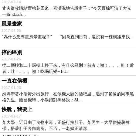
2017-02-14
丈夫從收購站賣棉花回來，喜滋滋地告訴妻子：“今天賣棉可沾了大光
—&mdash...
風景畫家
2017-02-05
“為什么您專畫風景畫呢？” “因為直到目前，還沒有一棵樹跑來找...
摔的區別
2017-01-26
從二層樓和二十層樓上摔下來，有什么區別？前者：啪！。。。哇！后
者：哇！。。。啪！吃喝玩樂~ htt...
一直在侯機
2017-01-23
媽媽帶著小湯姆外出旅行，在候機大廳的酒吧里，遇到了爸爸的同事黑
格先生。臨登機時，小湯姆對黑格說：&l...
快脫，我要上
2017-01-17
某大學，近日由于食物中毒，正盛行拉肚子。某男生一大早便提著褲
帶，捂著肚子奔向廁所。不巧，一老嫗正清潔...