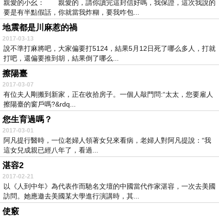
親愛的小幺： 親愛的，請你讀完這封信好嗎，我保證，這次我說的
要是有半點假話，你就當我炸糊，要我咋包...
地震都是川麻惹的禍
2017-03-13
說不準打麻將吧，大家偏要打5124，結果5月12日死了哪么多人，打就
打吧，還偏要推到胡，結果倒了哪么...
擦陽臺
2017-03-07
有位夫人剛搬到新家，正在收拾房子。一個人敲門問:“太太，您要雇人
擦陽臺的窗戶嗎?&rdq...
您生育過嗎？
2017-03-01
阿凡提行醫時，一位老婦人領著女兒來看病，老婦人對阿凡提說：“我
這女兒成親已經八年了，看過...
湛容2
2017-02-21
以《人到中年》為代表作而馳名文壇的中國當代作家湛容，一次去美國
訪問。她應邀去美國某大學進行演講時，其...
使竅