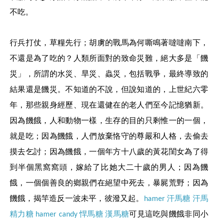
不吃。
行兵打仗，草糧先行；胡虜的戰馬為何嘶鳴著噠噠南下，
不還是為了吃的？人類所面對的致命災難，絕大多是「饑
災」，所謂的水災、旱災、蟲災，包括戰爭，最終導致的
結果還是饑災。不知道的不說，但說知道的，上世紀六零
年，那些親身經歷、現在還健在的老人們至今記憶猶新。
因為饑餓，人和動物一樣，生存的目的只剩惟一的一個，
就是吃；因為饑餓，人們放棄恪守的尊嚴和人格，去偷去
摸去乞討；因為饑餓，一個年方十八歲的黃花閨女為了得
到半個黑窩窩頭，嫁給了比她大二十歲的男人；因為饑
餓，一個個善良的鄉親們在絕望中死去，暴屍荒野；因為
饑餓，揭竿造反一波未平，彼潑又起。
汗馬糖
汗馬
hamer
精力糖
悍馬糖
漢馬糖
可見這吃與饑餓非同小
hamer candy