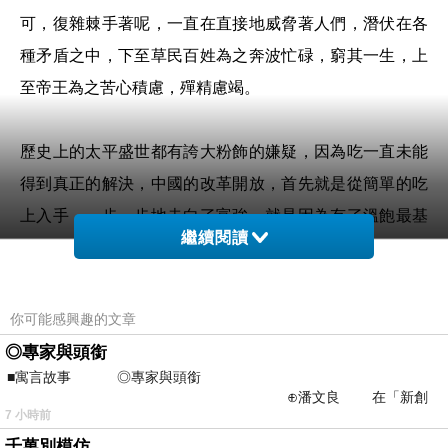
可，復雜棘手著呢，一直在直接地威脅著人們，潛伏在各
種矛盾之中，下至草民百姓為之奔波忙碌，窮其一生，上
至帝王為之苦心積慮，殫精慮竭。
歷史上的太平盛世都有誇大粉飾的嫌疑，因為吃一直未能
得到真正的解決，中國的改革開放，首先就是從簡單的吃
上入手，一步一步地走向了富強，就是因為有了溫飽最基
繼續閱讀
礎的支撐。
雖然這些年今非昔比，蛋類肉類各種副食五花八門、要有
你可能感興趣的文章
盡有，然畢竟代替不了家常便飯，何況農家的手頭一直緊
◎專家與頭銜
巴巴著呢，不允許那樣奢侈。在一日三餐中唱主角的，還
■寓言故事 ◎專家與頭銜
⊕潘文良 在「新創
是白面。各種食品，離不開白面，不管咋變吃法兒，實質
7 小時前
之谷」裡——
還是白面。白面對於北方的人們的吃，可謂手屈一指，獨
千萬別模仿