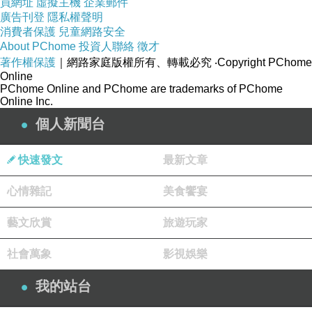
買網址
虛擬主機
企業郵件
巴，不能太幹，太幹凝結不到一塊兒，更不能有遺漏的地
廣告刊登
隱私權聲明
消費者保護
兒童網路安全
方。經過了一夜，
必利勁
印度必利勁
必力勁
Poxet-
About PChome
投資人聯絡
徵才
必利吉
土垃和水得到了充分的融合，第二
著作權保護
60
Priligy
｜網路家庭版權所有、轉載必究
P-force
‧Copyright PChome
Online
天早上起來撒上一層薄薄的麥糠，這樣防止沾石滾。拉石
PChome Online and PChome are trademarks of PChome
Online Inc.
滾不可以用牲口，牲口的蹄子一扒就是一個深深的蹄子
個人新聞台
印，不可以用拖拉機，拖拉機的輪胎會把場弄個麻子坑
臉。須用人拉，人的力量平穩，留不下痕跡。石滾一頭大
快速發文
最新文章
一頭小，頭大的放外面，頭小的放裏面向著中心，這樣方
心情雜記
美食饗宴
面拐彎兒抹角兒，還省力氣。兩個人，走在裏面的掌握方
向，走在外面的多跑腿兒。然就這小事情，作為農家弟子
藝文欣賞
旅遊玩家
的我和我哥在第一次割場就鬧出了笑話。我使出了吃奶的
社會萬象
影視娛樂
力氣，渾身濕透了，最後累得兩條腿象硬棍子一樣一拐一
拐的，我哥還埋怨我偷懶，沒出真勁，不然咋都這樣的
我的站台
沈，這樣的別扭，他也是累得上氣接不著下氣，一大早上