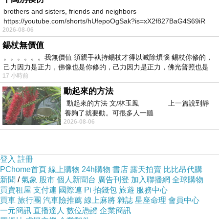
brothers and sisters, friends and neighbors
領風騷。白面來自小麥，小麥來自中國北方的廣袤大地，
https://youtube.com/shorts/hUfepoOgSak?is=xX2f827BaG4S69iR
每年春季，北方的農作物是無邊無際的、青得發亮的小
2026-08-06
https
麥，過了小滿，天地間都在氤氳著小麥的清香，鳥的歌聲
錫杖無價值
。。。。。。我無價值 須親手執持錫杖才得以滅除煩惱 錫杖你修的，
都在傳唱著小麥即將成熟的消息，農人所必須面對的課
己力因力是正力，佛像也是你修的，己力因力是正力，佛光普照也是
題，是老生常談、年復一年的麥事。
17 小時前
動起來的方法
動起來的方法 文/林玉鳳 上一篇說到靜
首要收拾麥場，俺這裏叫「割場」，有的地方叫「糙
養夠了就要動。可很多人一聽
場」。
2026-08-06
不管是老場或者是新場，都要把雜草鏟得幹幹凈凈，不留
登入
註冊
根兒，還把石頭，磚頭蛋子，瓦片玻璃什麽的統統撿了扔
PChome首頁
線上購物
24h購物
書店
露天拍賣
比比昂代購
新聞
/
氣象
股市
個人新聞台
廣告刊登
加入聯播網
全球購物
了，高的鏟鏟，低的墊墊，然後耙了，趟了，粗細均勻象
買賣租屋
支付連
國際連
Pi 拍錢包
旅遊
服務中心
面一樣。什麽時候用，提前在頭一天的傍晚拉了水用水瓢
買車
旅行團
汽車險推薦
線上麻將
雜誌
星座命理
會員中心
一元簡訊
直播達人
數位憑證
企業簡訊
細細地潑一遍，水分不能太濕，太濕就會成了稀軟的泥