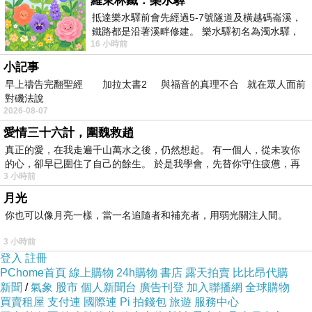
羅東林鐵：樂水驛
抵達樂水驛前會先經過5-7號隧道及橫越碼崙溪，
鐵路都是沿著溪畔修建。 樂水驛初名為濁水驛，
16 小時前
但因與臺鐵集集線車站同名，於1953
小記事
早上禱告完翻聖經 加拉太書2 與福音的真理不合 就在眾人面前
對磯法說
2026-08-07
愛情三十六計，圍魏救趙
真正的愛，在我走遍千山萬水之後，仍然想起。 有一個人，從未攻你
的心，卻早已圍住了自己的餘生。 於是我學會，先替你守住疲憊，再
3 小時前
月光
你也可以像月亮一樣，當一名追隨者和補充者，用弱光關注人間。
3 小時前
登入
註冊
PChome首頁
線上購物
24h購物
書店
露天拍賣
比比昂代購
新聞
/
氣象
股市
個人新聞台
廣告刊登
加入聯播網
全球購物
買賣租屋
支付連
國際連
Pi 拍錢包
旅遊
服務中心