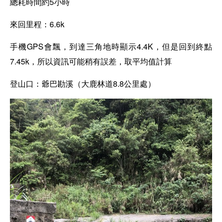
總耗時間約5小時
來回里程：6.6k
手機GPS會飄，到達三角地時顯示4.4K，但是回到終點
7.45k，所以資訊可能稍有誤差，取平均值計算
登山口：爺巴勘溪（大鹿林道8.8公里處）