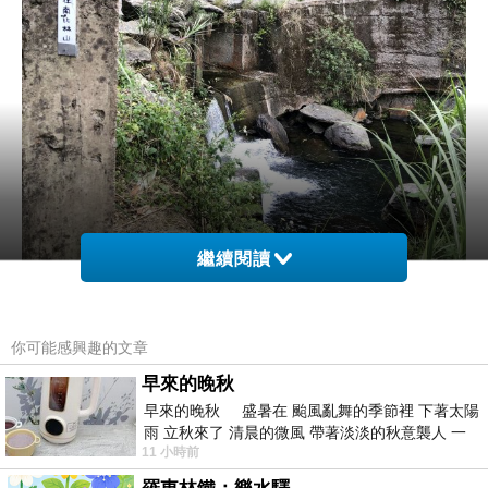
繼續閱讀
你可能感興趣的文章
早來的晚秋
早來的晚秋 盛暑在 颱風亂舞的季節裡 下著太陽
雨 立秋來了 清晨的微風 帶著淡淡的秋意襲人 一
11 小時前
下子 又被赤