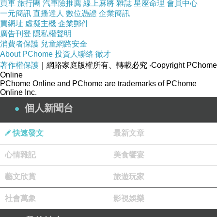
買車
旅行團
汽車險推薦
線上麻將
雜誌
星座命理
會員中心
一元簡訊
直播達人
數位憑證
企業簡訊
買網址
虛擬主機
企業郵件
廣告刊登
隱私權聲明
消費者保護
兒童網路安全
About PChome
投資人聯絡
徵才
著作權保護
｜網路家庭版權所有、轉載必究
‧Copyright PChome
Online
PChome Online and PChome are trademarks of PChome
Online Inc.
個人新聞台
快速發文
最新文章
心情雜記
美食饗宴
藝文欣賞
旅遊玩家
社會萬象
影視娛樂