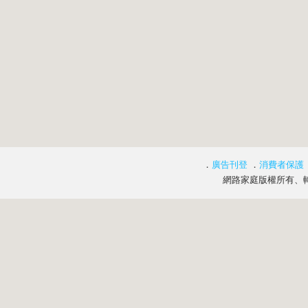
．
廣告刊登
．
消費者保護
網路家庭版權所有、轉載必究 