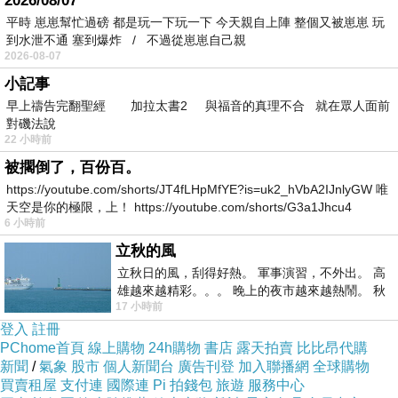
2026/08/07
平時 崽崽幫忙過磅 都是玩一下玩一下 今天親自上陣 整個又被崽崽 玩
到水泄不通 塞到爆炸 / 不過從崽崽自己親
2026-08-07
小記事
早上禱告完翻聖經 加拉太書2 與福音的真理不合 就在眾人面前
對磯法說
22 小時前
被擱倒了，百份百。
https://youtube.com/shorts/JT4fLHpMfYE?is=uk2_hVbA2IJnlyGW 唯
天空是你的極限，上！ https://youtube.com/shorts/G3a1Jhcu4
6 小時前
立秋的風
立秋日的風，刮得好熱。 軍事演習，不外出。 高
雄越來越精彩。。。 晚上的夜市越來越熱鬧。 秋
17 小時前
天的風刮得很熱 夜遊消暑熱。。。
登入
註冊
PChome首頁
線上購物
24h購物
書店
露天拍賣
比比昂代購
新聞
/
氣象
股市
個人新聞台
廣告刊登
加入聯播網
全球購物
買賣租屋
支付連
國際連
Pi 拍錢包
旅遊
服務中心