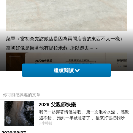
菜單（當初會先訪貳店是因為兩間店賣的東西不太一樣）
當初好像是衝著他有提拉米蘇 所以跑去～～
繼續閱讀
你可能感興趣的文章
2026 父親節快樂
我們一起穿著情侶裝吧， 第一次泡冷水澡， 感覺
還不錯， 泡到一半就睡著了， 後來打雷把我吵
3 小時前
醒， 手