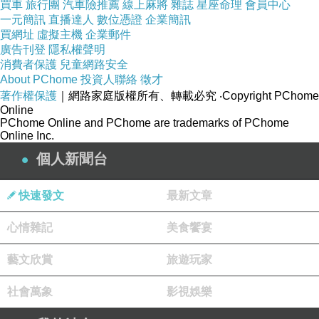
買車
旅行團
汽車險推薦
線上麻將
雜誌
星座命理
會員中心
一元簡訊
直播達人
數位憑證
企業簡訊
買網址
虛擬主機
企業郵件
廣告刊登
隱私權聲明
消費者保護
兒童網路安全
About PChome
投資人聯絡
徵才
著作權保護
｜網路家庭版權所有、轉載必究
‧Copyright PChome
Online
PChome Online and PChome are trademarks of PChome
Online Inc.
個人新聞台
快速發文
最新文章
心情雜記
美食饗宴
藝文欣賞
旅遊玩家
社會萬象
影視娛樂