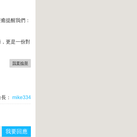
療癒提醒我們：
術，更是一份對
我要檢舉
台長：
mike334
我要回應