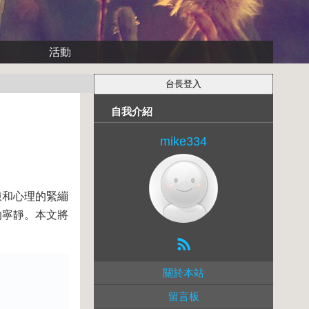
活動
自我介紹
mike334
憊和心理的緊繃
的寧靜。本文將
關於本站
留言板