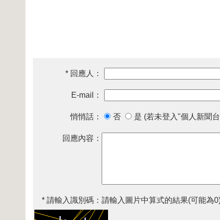
* 回應人：
E-mail：
悄悄話：
否
是 (若未登入"個人新聞台
回應內容：
* 請輸入識別碼：
請輸入圖片中算式的結果(可能為0