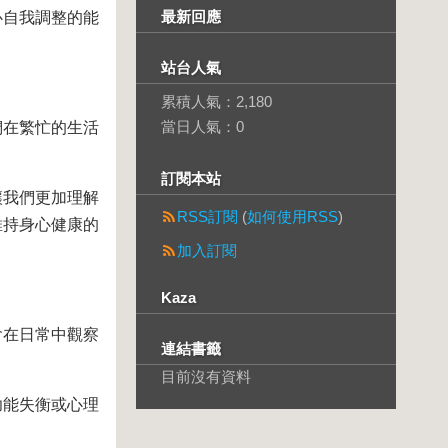
最新回應
心自我調整的能
站台人氣
累積人氣：
2,180
當日人氣：
0
們在繁忙的生活
訂閱本站
讓我們更加理解
RSS訂閱
(
如何使用RSS
)
維持身心健康的
加入訂閱
Kaza
會在日常中觀察
連結書籤
目前沒有資料
功能失衡或心理