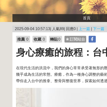
首頁
2025-09-04 10:57:13| 人氣89| 回應0 |
上一篇
|
下一篇
推薦
0
收藏
0
轉貼
0
訂閱站台
身心療癒的旅程：台
在現代生活的洪流中，我們的身心常常承受著無形的
幾乎成為生活的常態。療癒，作為一種身心調整的藝
帶你走入台中的推拿、整骨與整復世界，探索如何透