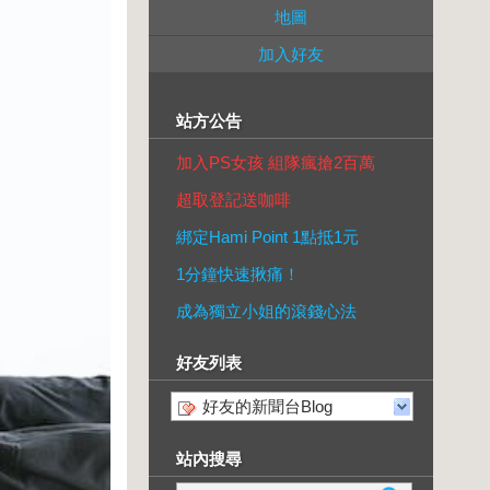
地圖
加入好友
站方公告
加入PS女孩 組隊瘋搶2百萬
超取登記送咖啡
綁定Hami Point 1點抵1元
1分鐘快速揪痛！
成為獨立小姐的滾錢心法
好友列表
好友的新聞台Blog
站內搜尋