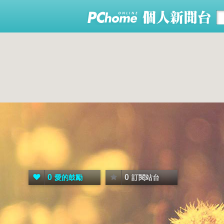
0
0
愛的鼓勵
訂閱站台