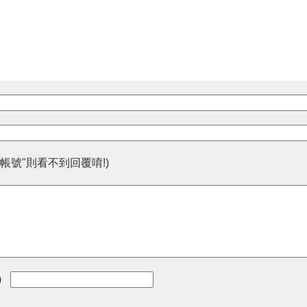
帳號"則看不到回覆唷!)
)