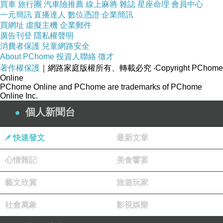
買車
旅行團
汽車險推薦
線上麻將
雜誌
星座命理
會員中心
一元簡訊
直播達人
數位憑證
企業簡訊
買網址
虛擬主機
企業郵件
廣告刊登
隱私權聲明
消費者保護
兒童網路安全
About PChome
投資人聯絡
徵才
著作權保護
｜網路家庭版權所有、轉載必究
‧Copyright PChome
Online
PChome Online and PChome are trademarks of PChome
KAPOSS台灣手工鞋~ 全真羊皮水鑽麂皮拼接魚
Online Inc.
個人新聞台
快速發文
最新文章
心情雜記
美食饗宴
OL們想要一雙好穿又不咬腳的鞋嗎?
藝文欣賞
旅遊玩家
穿著一天的鞋子，要求的是舒適度
社會萬象
影視娛樂