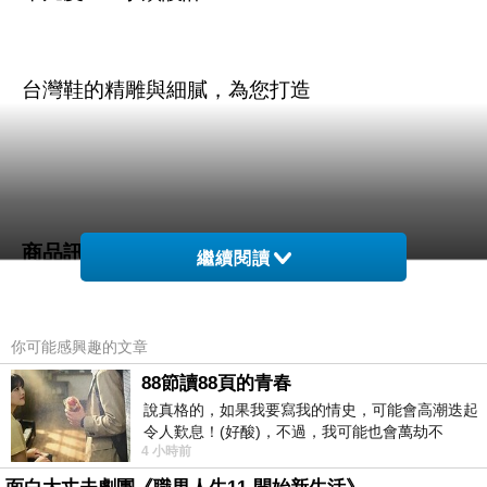
台灣鞋的精雕與細膩，為您打造
商品訊息描述
:
繼續閱讀
你可能感興趣的文章
88節讀88頁的青春
說真格的，如果我要寫我的情史，可能會高潮迭起
令人歎息！(好酸)，不過，我可能也會萬劫不
4 小時前
復...，每天跪鍵盤還是被判了花心的罪