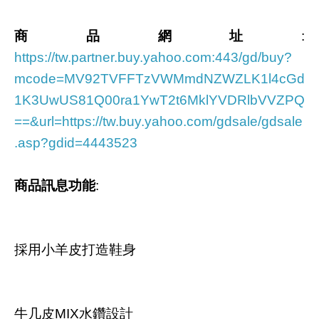
商品網址
:
https://tw.partner.buy.yahoo.com:443/gd/buy?
mcode=MV92TVFFTzVWMmdNZWZLK1l4cGd
1K3UwUS81Q00ra1YwT2t6MklYVDRlbVVZPQ
==&url=https://tw.buy.yahoo.com/gdsale/gdsale
.asp?gdid=4443523
商品訊息功能
:
採用小羊皮打造鞋身
牛几皮MIX水鑽設計