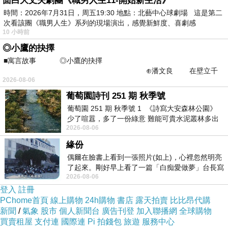
面白大丈夫劇團《職男人生11-開始新生活》
時間：2026年7月31日，周五19:30 地點：北藝中心球劇場 這是第二
次看該團《職男人生》系列的現場演出，感覺新鮮度、喜劇感
10 小時前
◎小鷹的抉擇
■寓言故事 ◎小鷹的抉擇
⊕潘文良 在壁立千
2026-08-06
仞的懸崖上，有一座遮天蔽
葡萄園詩刊 251 期 秋季號
葡萄園 251 期 秋季號 1 《詩寫大安森林公園》
少了喧囂，多了一份綠意 難能可貴水泥叢林多出
2026-08-06
一
緣份
偶爾在臉書上看到一張照片(如上)，心裡忽然明亮
了起來。剛好早上看了一篇「白痴愛做夢」台長寫
2026-08-06
的貼文，在回顧年輕時瘋狂愛上
登入
註冊
PChome首頁
線上購物
24h購物
書店
露天拍賣
比比昂代購
新聞
/
氣象
股市
個人新聞台
廣告刊登
加入聯播網
全球購物
買賣租屋
支付連
國際連
Pi 拍錢包
旅遊
服務中心