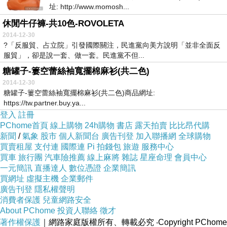
址: http://www.momosh...
休閒牛仔褲-共10色-ROVOLETA
2014-12-30
?「反服貿、占立院」引發國際關注，民進黨向美方說明「並非全面反
服貿」，卻是說一套、做一套。民進黨不但...
糖罐子-簍空蕾絲袖寬擺棉麻衫(共二色)
2014-12-30
糖罐子-簍空蕾絲袖寬擺棉麻衫(共二色)商品網址:
https://tw.partner.buy.ya...
登入
註冊
PChome首頁
線上購物
24h購物
書店
露天拍賣
比比昂代購
新聞
/
氣象
股市
個人新聞台
廣告刊登
加入聯播網
全球購物
買賣租屋
支付連
國際連
Pi 拍錢包
旅遊
服務中心
買車
旅行團
汽車險推薦
線上麻將
雜誌
星座命理
會員中心
一元簡訊
直播達人
數位憑證
企業簡訊
買網址
虛擬主機
企業郵件
廣告刊登
隱私權聲明
消費者保護
兒童網路安全
About PChome
投資人聯絡
徵才
著作權保護
｜網路家庭版權所有、轉載必究
‧Copyright PChome