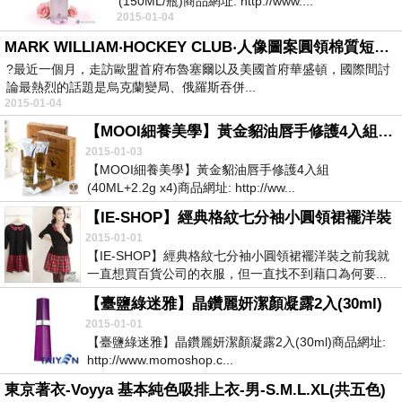
(150ML/瓶)商品網址: http://www....
2015-01-04
MARK WILLIAM‧HOCKEY CLUB‧人像圖案圓領棉質短T‧綠色
?最近一個月，走訪歐盟首府布魯塞爾以及美國首府華盛頓，國際間討
論最熱烈的話題是烏克蘭變局、俄羅斯吞併...
2015-01-04
【MOOI細養美學】黃金貂油唇手修護4入組(40ML+2.2g x4)
2015-01-03
【MOOI細養美學】黃金貂油唇手修護4入組
(40ML+2.2g x4)商品網址: http://ww...
【IE-SHOP】經典格紋七分袖小圓領裙襬洋裝
2015-01-01
【IE-SHOP】經典格紋七分袖小圓領裙襬洋裝之前我就
一直想買百貨公司的衣服，但一直找不到藉口為何要...
【臺鹽綠迷雅】晶鑽麗妍潔顏凝露2入(30ml)
2015-01-01
【臺鹽綠迷雅】晶鑽麗妍潔顏凝露2入(30ml)商品網址:
http://www.momoshop.c...
東京著衣-Voyya 基本純色吸排上衣-男-S.M.L.XL(共五色)