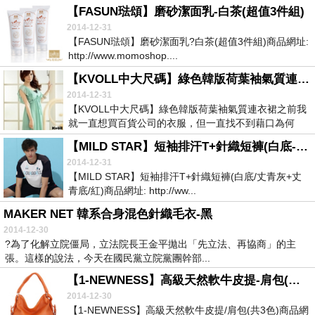
【FASUN琺頌】磨砂潔面乳-白茶(超值3件組)
2014-12-31
【FASUN琺頌】磨砂潔面乳?白茶(超值3件組)商品網址:
http://www.momoshop....
【KVOLL中大尺碼】綠色韓版荷葉袖氣質連衣裙
2014-12-31
【KVOLL中大尺碼】綠色韓版荷葉袖氣質連衣裙之前我
就一直想買百貨公司的衣服，但一直找不到藉口為何
要...
【MILD STAR】短袖排汗T+針織短褲(白底-丈青灰+丈青底-紅)
2014-12-31
【MILD STAR】短袖排汗T+針織短褲(白底/丈青灰+丈
青底/紅)商品網址: http://ww...
MAKER NET 韓系合身混色針織毛衣-黑
2014-12-30
?為了化解立院僵局，立法院長王金平拋出「先立法、再協商」的主
張。這樣的說法，今天在國民黨立院黨團幹部...
【1-NEWNESS】高級天然軟牛皮提-肩包(共3色)
2014-12-30
【1-NEWNESS】高級天然軟牛皮提/肩包(共3色)商品網