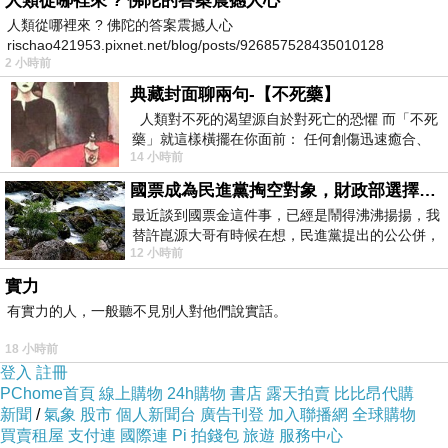
人類從哪裡來 ? 佛陀的答案震撼人心
人類從哪裡來 ? 佛陀的答案震撼人心
化鋁合金材質並於車頭部分採FRP複合材料以減
rischao421953.pixnet.net/blog/posts/926857528435010128
輕車重。 車廂內部設計則以提供人性化及寬敞舒
2 小時前
適乘車空間為考量，每節車廂設置有25個座位，
典藏封面聊兩句-【不死藥】
提供博愛座及另設有輪椅區以供行動不便乘客使
人類對不死的渴望源自於對死亡的恐懼 而「不死
藥」就這樣橫擺在你面前： 任何創傷迅速癒合、
用，在空間配置將座椅採縱向配置，使車廂內通
14 小時前
停止衰老、痛覺消失…堪
道均能保持1.1m以上寬度，提供乘客站立及通行
國票成為民進黨掏空對象，財政部選擇性失憶
淨空，車門走道、車輛前後端佈設多樣化扶手供
最近談到國票金這件事，已經是鬧得沸沸揚揚，我
替許崑源大哥有時候在想，民進黨提出的公公併，
站立乘客使用以增加行車安全性。 與同為中運量
12 小時前
其實就是想要國庫通黨庫，鬧出最大的醜
的文湖線不同之處，在於為方便乘客在車廂間移
實力
動，環狀線列車車廂間均採連通式設計；此外，
有實力的人，一般聽不見別人對他們說實話。
車內規劃有專用行李儲放區貼心的提供旅客放置
18 小時前
大件隨身行李。 至於旅客資訊及近期民眾關心的
登入
註冊
車廂安全監測問題，交通局表示，環狀線每節車
PChome首頁
線上購物
24h購物
書店
露天拍賣
比比昂代購
新聞
/
氣象
股市
個人新聞台
廣告刊登
加入聯播網
全球購物
廂6組車門上方都設有「LED旅客資訊顯示器」
買賣租屋
支付連
國際連
Pi 拍錢包
旅遊
服務中心