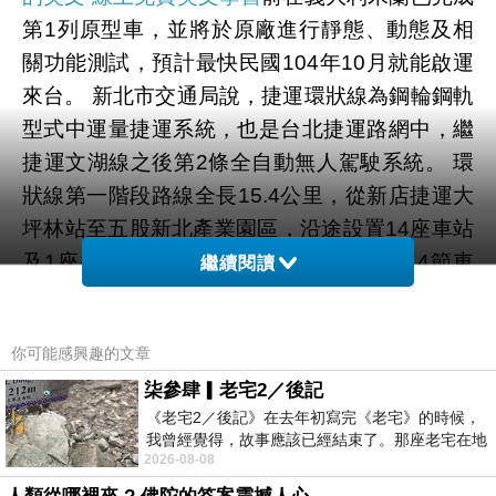
第1列原型車，並將於原廠進行靜態、動態及相
關功能測試，預計最快民國104年10月就能啟運
來台。 新北市交通局說，捷運環狀線為鋼輪鋼軌
型式中運量捷運系統，也是台北捷運路網中，繼
捷運文湖線之後第2條全自動無人駕駛系統。 環
狀線第一階段路線全長15.4公里，從新店捷運大
坪林站至五股新北產業園區，沿途設置14座車站
及1座機廠，並採購17列電聯車，每列車4節車
繼續閱讀
廂，總計68節車廂，列車總長約68公尺，每列車
載客量650人。 新北市交通局表示，和文湖線列
你可能感興趣的文章
車最大不同，環狀線電聯車外型採用車頭傾斜20
柒參肆▎老宅2／後記
度流線造型，並加大車窗面積讓乘客於搭乘時有
《老宅2／後記》在去年初寫完《老宅》的時候，
較開闊的視野，車廂內外顏色則配合全線公共藝
我曾經覺得，故事應該已經結束了。那座老宅在地
術色彩計畫作整體設計，打造時尚美觀的都會捷
2026-08-08
震中倒塌，七個人終於離開那片黑暗，
運系統。另為達到節能效果，車體結構採用輕量