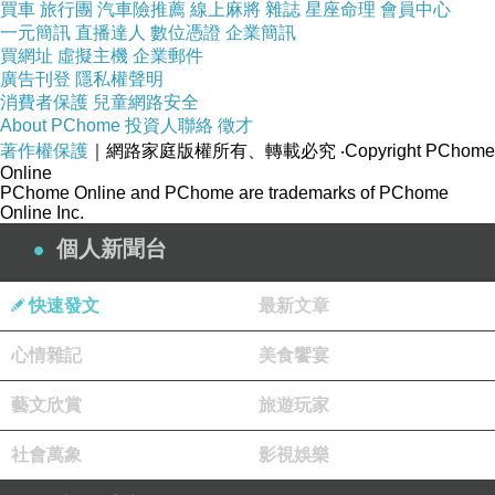
可播放列車到站資訊，民眾遇有特殊需求及緊急
買車
旅行團
汽車險推薦
線上麻將
雜誌
星座命理
會員中心
狀況可利用車門旁緊急對講機與行控中心連繫尋
一元簡訊
直播達人
數位憑證
企業簡訊
買網址
虛擬主機
企業郵件
求協助。 另於車廂天花板安裝有CCTV閉路電視
廣告刊登
隱私權聲明
攝影機及火警偵煙器，可提升營運時安全性，可
消費者保護
兒童網路安全
About PChome
投資人聯絡
徵才
提供旅客安全、舒適乘車環境。1030719
著作權保護
｜網路家庭版權所有、轉載必究
‧Copyright PChome
Online
PChome Online and PChome are trademarks of PChome
新聞來源https://tw.news.yahoo.com/環狀線電聯
Online Inc.
車曝光-造型流線-035919994.html<
個人新聞台
推薦英語補習班 推薦英文補習班 看電影學英語
免費英文教學 英文如何學習千萬別學英語 mp3
快速發文
最新文章
英文學好新竹高中英文 千萬別學英語學英文ptt
心情雜記
美食饗宴
唱英文歌學英文 免費聽英文故事英文多益 如何
學唱歌 兒童英語補習班英語學習app 商業英文
藝文欣賞
旅遊玩家
英文會話家教看電影學美語 英檢補習班 進修課
社會萬象
影視娛樂
程 英文語言app 免費學英文下載 上網學英文英