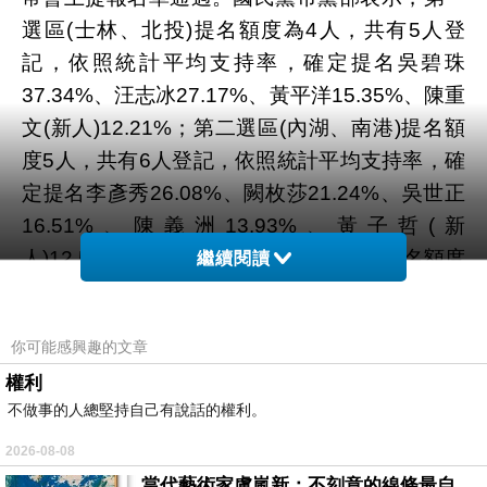
選區(士林、北投)提名額度為4人，共有5人登
記，依照統計平均支持率，確定提名吳碧珠
37.34%、汪志冰27.17%、黃平洋15.35%、陳重
文(新人)12.21%；第二選區(內湖、南港)提名額
度5人，共有6人登記，依照統計平均支持率，確
定提名李彥秀26.08%、闕枚莎21.24%、吳世正
16.51%、陳義洲13.93%、黃子哲(新
人)12.54%。至於第五選區(中正、萬華)提名額度
繼續閱讀
4人，共有6人登記，依照統計平均支持率，確定
提名郭
多益學習網 美語老師薪資 學英文單字不
你可能感興趣的文章
用背
昭巖31.78%、應曉薇21.45%、鍾小平
權利
17.26%、吳志剛16.64%；第六選區(文山、大
不做事的人總堅持自己有說話的權利。
安)提名額度8人，共9人登記，確定提名歐陽龍
（25.01%）、李新（17.88%）、李慶元
2026-08-08
（15.61%）、厲耿
高雄外籍英文家教老師 學外
當代藝術家盧嵐新：不刻意的線條最自由，讓色彩流動、筆觸自己說話