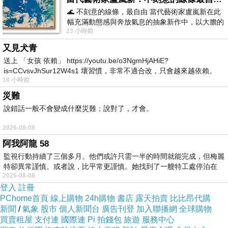
🌊 不刻意的線條，最自由 當代藝術家盧嵐新在此
語
桂芳（13.70%）、陳錦祥（12.06%）、王欣
幅充滿動態感與奔放氣息的抽象新作中，以大膽的
儀（6.22%）、徐弘庭(新人，4.98%）、王致雅
23 小時前
藍色顏料在白色畫布上揮灑、壓印與流淌
(新人，3.20%）。台北市黨部說明，由於第三
又見犬青
(松山、信義)、第四(中山、大同)、第七(平地原
送上 「女孩 依賴」 https://youtu.be/o3NgmHjAHiE?
is=CCvsvJhSur12W4s1 壞習慣，非常不適合改，只會越來越依賴。
住民選區)及第八(山地原住民選區)選區為同額登
18 小時前
我害怕的
記，因此篤定提名；其餘4個選區以初選民調結
災難
果做為黨內提名依據。在同額登記選區中，第三
說錯話一般不會變成什麼災難；說對了，才會。
選區部分共7位，分別為陳孋輝、王正德、楊實
2026-08-08
秋、陳永德、戴錫欽、秦慧珠、王鴻薇；第四選
阿我阿龍 58
區共4位，為葉林傳、王麗珠(新人)、林亭君(新
監視行動持續了三個多月。他們或許只需一半的時間就能完成，但梅麗
特卻異常謹慎。或者說，比平常更謹慎。她找到了一艘特工處停泊在
人)、陳炳甫(新人)；第七及第八選區分別各1
2026-08-08
人，為李芳儒及李傅中武。民調公布後，現任市
登入
註冊
議員確定全數獲得提名，在新人部分有陳重文、
PChome首頁
線上購物
24h購物
書店
露天拍賣
比比昂代購
新聞
/
氣象
股市
個人新聞台
廣告刊登
加入聯播網
全球購物
黃子哲、王麗珠、林亭君、陳炳甫、徐弘庭和王
買賣租屋
支付連
國際連
Pi 拍錢包
旅遊
服務中心