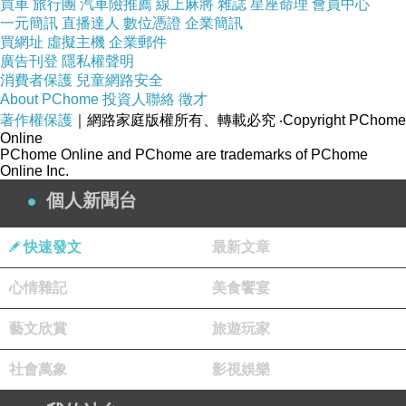
致雅等7人出線。
買車
旅行團
汽車險推薦
線上麻將
雜誌
星座命理
會員中心
一元簡訊
直播達人
數位憑證
企業簡訊
買網址
虛擬主機
企業郵件
新聞來源https://tw.news.yahoo.com/藍北市議員
廣告刊登
隱私權聲明
消費者保護
兒童網路安全
初選提名-現任議員全數過關-085100470.html<
About PChome
投資人聯絡
徵才
全民英檢初級試題下載 免費線上英文家教 推薦
著作權保護
｜網路家庭版權所有、轉載必究
‧Copyright PChome
英文怎麼學日常英文對話 英文學習軟體英文補習
Online
PChome Online and PChome are trademarks of PChome
班中壢 英文怎麼學 學英文影片看漫畫學英文 英
Online Inc.
文網生活英文會話 英語從頭學下載 日常英文會
個人新聞台
話空中英語 線上 看電影學英文線上免費英文生
活對話 英文線上學習 ?英文的方法全名英檢 成人
快速發文
最新文章
美語 學英文 影片伴讀 英文 英單字
心情雜記
美食饗宴
立即了解學習英文
免費英文網站 學語言 長袍OUT！ 彭于晏黃飛
藝文欣賞
旅遊玩家
鴻露肌裝顛覆經典
社會萬象
影視娛樂
英聽教材 免費英語教學網站 自體免疫－多發性