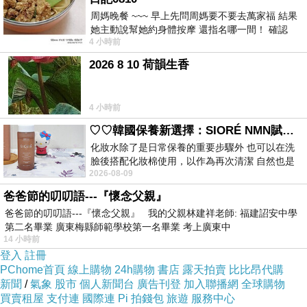
周媽晚餐 ~~~ 早上先問周媽要不要去萬家福 結果
該遵守法令，否則又何以讓學生學習呢？家長協
她主動說幫她約身體按摩 還指名哪一間！ 確認
會︰學校不守法 怎麼教孩子教育部國教署副署長
4 小時前
後，我的腦袋才運轉起來 預約對
黃子騰說，教育部的公文主要是禁止學校、補習
2026 8 10 荷韻生香
班或其他團體等，利用這些考生的百分比排序資
料做統計或公開呈現，教育部並未對學校公布所
4 小時前
謂滿分考生人數有所限制；由於國中人事懲處權
♡♡韓國保養新選擇：SIORÉ NMN賦活泡泡化妝水♡♡
在各地方教育局處，教育部無權置評。
化妝水除了是日常保養的重要步驟外 也可以在洗
臉後搭配化妝棉使用，以作為再次清潔 自然也是
2026-08-09
我的保養必備品項 不過，我對於化妝
新聞來源
爸爸節的叨叨語---『懷念父親』
http://news.ltn.com.tw/news/life/paper/786360
爸爸節的叨叨語---『懷念父親』 我的父親林建祥老師: 福建詔安中學
第二名畢業 廣東梅縣師範學校第一名畢業 考上廣東中
14 小時前
安親班 英文 語言學習網 學英文小說推薦
英語一
登入
註冊
對一 語言補習班
<
PChome首頁
線上購物
24h購物
書店
露天拍賣
比比昂代購
新聞
/
氣象
股市
個人新聞台
廣告刊登
加入聯播網
全球購物
全美語教學 兒童英文家教找臺中英文家教老師
買賣租屋
支付連
國際連
Pi 拍錢包
旅遊
服務中心
英文補習班評價看電影學英文 商用英文 補習英