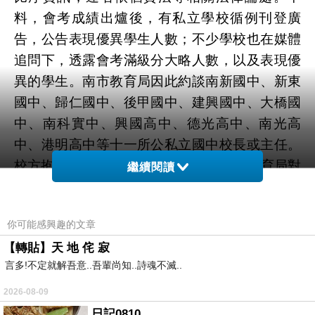
料，會考成績出爐後，有私立學校循例刊登廣
告，公告表現優異學生人數；不少學校也在媒體
追問下，透露會考滿級分大略人數，以及表現優
異的學生。南市教育局因此約談南新國中、新東
國中、歸仁國中、後甲國中、建興國中、大橋國
中、南科實中、興國高中、德光高中、南光高
中、港明高中等十一所公私立國中校長或主任。
校方抱怨制度不完善 承受家長壓力雖然教育局對
繼續閱讀
如何處分這些教育人員並未明說，但已在基層引
起討論，有校長委屈地表示，校內總要統計成
你可能感興趣的文章
績，才能了解辦學績效；有人則私下表示，主管
【轉貼】天 地 侘 寂
單位若能設計出一套公平完善的制度，讓家長和
言多!不定就解吾意..吾輩尚知..詩魂不滅..
學生可以放心參與，學校也就不會有來自家長的
壓力。台南市中小學家長協會理事長高明禮表
2026-08-09
示，制度或有討論空間，但身為教育人員，更應
日記0810