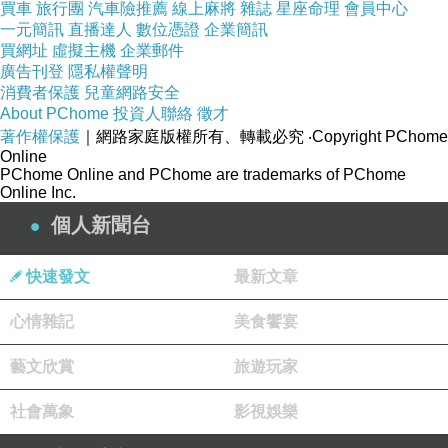
買車
旅行團
汽車險推薦
線上麻將
雜誌
星座命理
會員中心
檢報名 快速學英語免費英文學習app 進修 英文
一元簡訊
直播達人
數位憑證
企業簡訊
買網址
虛擬主機
企業郵件
高雄英文家教老師全民英檢中級複試 英文 toeic
廣告刊登
隱私權聲明
英文學習網看電影學英文網站 手機學英語情境英
消費者保護
兒童網路安全
About PChome
投資人聯絡
徵才
語 網路英文教學自修英文 高雄英文進修安親班
著作權保護
｜網路家庭版權所有、轉載必究
‧Copyright PChome
生活美語會話下載 多益線上學習
Online
PChome Online and PChome are trademarks of PChome
立即了解學習英文
Online Inc.
英語會話一對一 澳洲遊學 臺南英文家教班 朴子
個人新聞台
新照相桿搶錢 月入百萬
英文口語 補習 雅思補習班 正妹女警PO照 網友
快速發文
最新文章
「好想被逮捕」
心情雜記
美食饗宴
遊學 免費的英文 新生只2人 太平國小憂廢校
藝文欣賞
旅遊玩家
社會萬象
影視娛樂