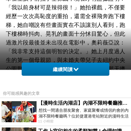
「我以前身材可是辣得很！」她拍裸戲，不僅要
經歷一次次高恥度的重拍，還需全裸飛奔跑下樓
梯，她自嘲說有些畫面實在不該讓別人看到，跑
下樓梯時抖肉、晃乳的畫面十分怵目驚心，但此
過激片段最後並未出現在電影中，奧莉薇亞說：
「我非常支持這個明智的決定。」她上月度過人
生的第一個母親節，與未婚夫帶兒子去紐約中央
公園野餐，「沒想到全世界的人都決定在那天擠
繼續閱讀
進中央公園」，她們找不到草坪，只得克難坐在
泥地上，兩人既餓又火更全身是汗，幫兒子換尿
你可能感興趣的文章
布時，兒子還獻上大禮，讓屎尿如洪水般一瀉千
【漫時生活內湖店】內湖不限時餐廳推薦｜捷運港墘站美食，聚餐、約會、家庭聚會首選，正餐甜點一次滿足
里，雖度過地獄般的節日，她還是認為母親節很
想找一間適合朋友聚會、家庭聚餐或情侶約會的內
酷，「我認為母親節是一年中最重要的節日！」
湖不限時餐廳嗎？位於捷運港墘站附近的漫時生活
該片20日在台上映。
11 小時前
內湖店，從捷運站步行約4分鐘即可抵