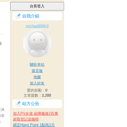
自我介紹
michael694h3
補
關於本站
留言板
地圖
加入好友
愛的鼓勵：
0
文章篇數：
2,288
站方公告
本決
加入PS女孩 組隊瘋搶2百萬
縣市
超取登記送咖啡
拚
綁定Hami Point 1點抵1元