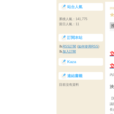
站台人氣
20
累積人氣：
141,775
當日人氣：
11
訂閱本站
RSS訂閱
(
如何使用RSS
)
加入訂閱
Kaza
內
連結書籤
目前沒有資料
泱
【
議
長