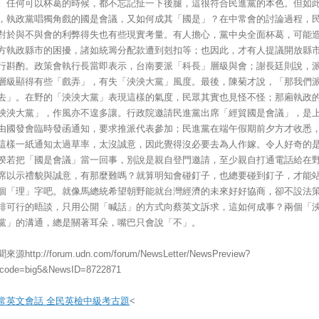
。任何可以杯葛的時候，都不忘記扯一下後腿，這很符合民進黨的本色。但如
，執政黨唱獨角戲的國是會議，又如何成其「國是」？在中常會的討論過程，
對於與不與會的利弊得失也有些現實考量。有人擔心，黨中央全面杯葛，可能
方執政縣市的困擾，諸如統籌分配款遭到剋扣等；也因此，才有人提議開放縣
行斟酌。政策會執行長當即表示，台南要派「科長」層級與會；謝長廷則說，
層級顯得有些「戲弄」，有失「泱泱大黨」風度。最後，陳菊才說，「那我們
去」。在野的「泱泱大黨」表現這樣的氣度，民眾其實也見怪不怪；那廂執政
泱泱大黨」，作風亦不遑多讓。行政院邀請民進黨出席「經貿國是會議」，是
由國發會臨時發函通知，要求推派代表參加；民進黨在端午假期前夕方才收悉
這樣一紙通知太過草率，太沒誠意，因此覺得沒必要去為人作嫁。令人好奇的
揆若把「國是會議」當一回事，別說是親自登門邀請，至少親自打通電話給在
席以示禮貌與誠意，有那麼難嗎？就算明知會碰釘子，也總要碰到釘子，才能
個「理」字吧。就像馬總統希望朝野能就台灣經濟的未來好好協商，卻不設法
排可行的晤談，只用公開「喊話」的方式向蔡英文訴求，這如何成事？兩個「
黨」的溝通，總是關著耳朵，嘴巴只會說「不」。
來源http://forum.udn.com/forum/NewsLetter/NewsPreview?
code=big5&NewsID=8722871
常英文會話 全民英檢中級考古題
<