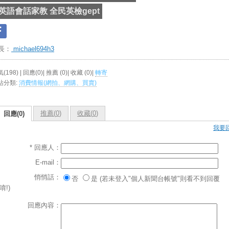
英語會話家教 全民英檢gept
長：
michael694h3
(198) | 回應(0)| 推薦 (
0
)| 收藏 (
0
)|
轉寄
站分類:
消費情報(網拍、網購、買賣)
推薦(
0
)
收藏(
0
)
回應(0)
我要
* 回應人：
E-mail：
悄悄話：
否
是 (若未登入"個人新聞台帳號"則看不到回覆
唷!)
回應內容：