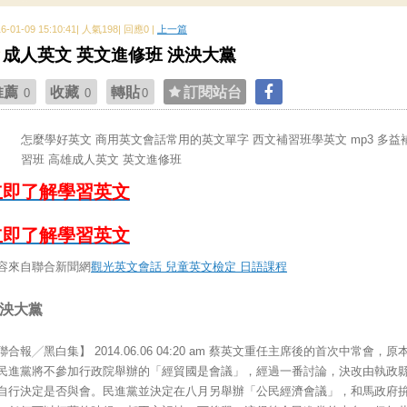
16-01-09 15:10:41| 人氣198| 回應0 |
上一篇
成人英文 英文進修班 泱泱大黨
推薦
收藏
轉貼
訂閱站台
0
0
0
怎麼學好英文 商用英文會話常用的英文單字 西文補習班學英文 mp3 多益
習班 高雄成人英文 英文進修班
立即了解學習英文
立即了解學習英文
容來自聯合新聞網
觀光英文會話 兒童英文檢定 日語課程
泱大黨
聯合報╱黑白集】 2014.06.06 04:20 am 蔡英文重任主席後的首次中常會，原
民進黨將不參加行政院舉辦的「經貿國是會議」，經過一番討論，決改由執政
自行決定是否與會。民進黨並決定在八月另舉辦「公民經濟會議」，和馬政府