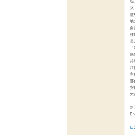
場
來
黨
地
自
種
長
「
底
得
江
主
那
安
大
新聞
En
日