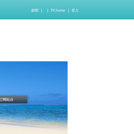
|
|
|
新聞
PChome
登入
訂閱站台