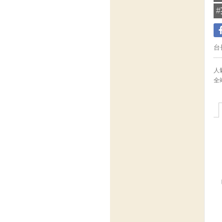
#
台
人氣
全