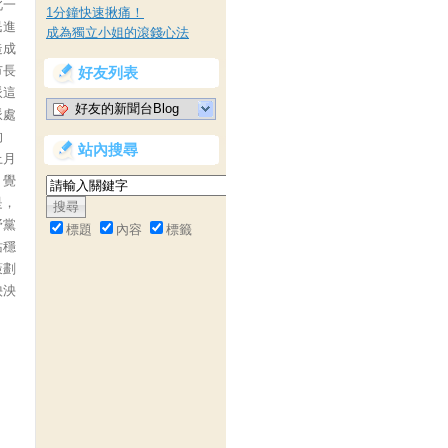
此一
1分鐘快速揪痛！
民進
成為獨立小姐的滾錢心法
造成
市長
好友列表
派這
好友的新聞台Blog
派處
的
站內搜尋
上月
，覺
是，
野黨
標題
內容
標籤
站穩
策劃
泱泱