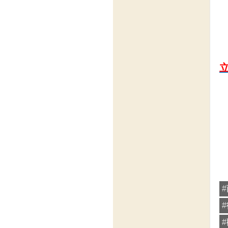
#
#
#