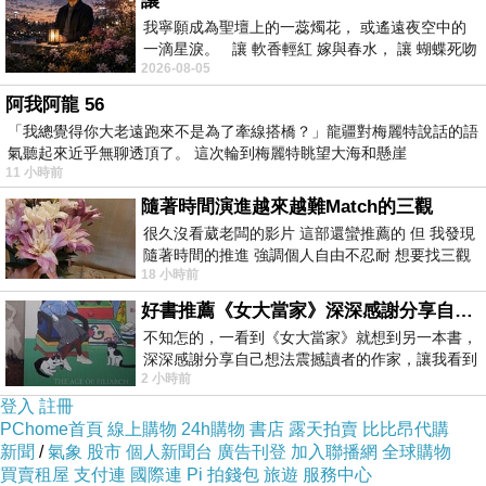
讓
(好感藍)
我寧願成為聖壇上的一蕊燭花， 或遙遠夜空中的
一滴星淚。 讓 軟香輕紅 嫁與春水， 讓 蝴蝶死吻
2026-08-05
夏日最後一瓣玫瑰， 讓
阿我阿龍 56
「我總覺得你大老遠跑來不是為了牽線搭橋？」龍疆對梅麗特說話的語
氣聽起來近乎無聊透頂了。 這次輪到梅麗特眺望大海和懸崖
11 小時前
隨著時間演進越來越難Match的三觀
很久沒看葳老闆的影片 這部還蠻推薦的 但 我發現
隨著時間的推進 強調個人自由不忍耐 想要找三觀
18 小時前
接近的不要說對象 連朋友都超
好書推薦《女大當家》深深感謝分享自己想法震撼讀者的作家，讓我看到不同樣貌的家庭！
不知怎的，一看到《女大當家》就想到另一本書，
【 AIR
深深感謝分享自己想法震撼讀者的作家，讓我看到
2 小時前
不同樣貌的家庭！ 《女大
SPACE
登入
註冊
2014 S/S 】
PChome首頁
線上購物
24h購物
書店
露天拍賣
比比昂代購
新聞
/
氣象
股市
個人新聞台
廣告刊登
加入聯播網
全球購物
買賣租屋
支付連
國際連
Pi 拍錢包
旅遊
服務中心