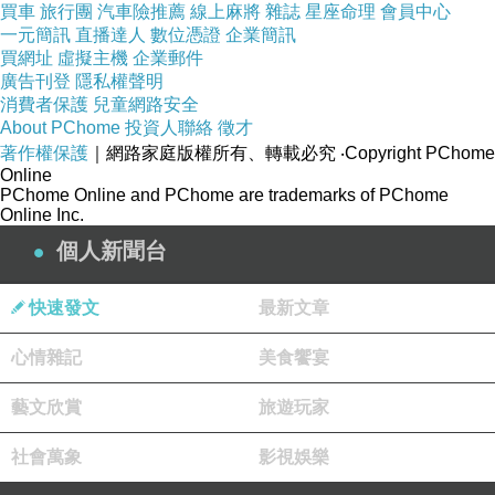
買車
旅行團
汽車險推薦
線上麻將
雜誌
星座命理
會員中心
一元簡訊
直播達人
數位憑證
企業簡訊
買網址
虛擬主機
企業郵件
廣告刊登
隱私權聲明
消費者保護
兒童網路安全
About PChome
投資人聯絡
徵才
著作權保護
｜網路家庭版權所有、轉載必究
‧Copyright PChome
Online
PChome Online and PChome are trademarks of PChome
Online Inc.
個人新聞台
快速發文
最新文章
心情雜記
美食饗宴
藝文欣賞
旅遊玩家
社會萬象
影視娛樂