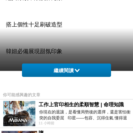
搭上個性十足刷破造型
韓妞必備展現甜氛印象
繼續閱讀
你可能感興趣的文章
商品訊息描述
:
工作上官印相生的柔順智慧 | 命理知識
你現在的退讓，是看懂局勢後的選擇，還是害怕衝
突的自我委屈 印星——包容、沉得住氣 懂得退
11 小時前
一步觀察，不會
AIR SPACE 彩色條紋前短後長刷破針織衫上衣