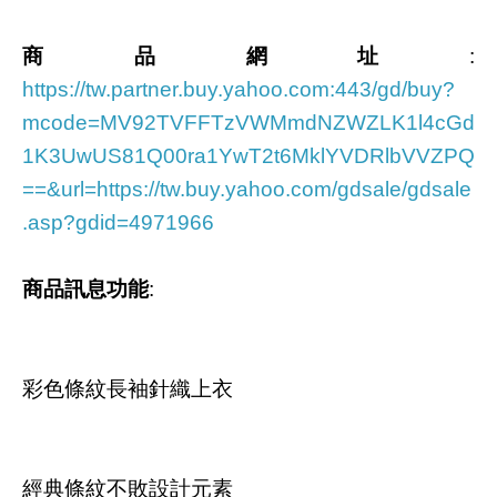
商品網址
:
https://tw.partner.buy.yahoo.com:443/gd/buy?
mcode=MV92TVFFTzVWMmdNZWZLK1l4cGd
1K3UwUS81Q00ra1YwT2t6MklYVDRlbVVZPQ
==&url=https://tw.buy.yahoo.com/gdsale/gdsale
.asp?gdid=4971966
商品訊息功能
:
彩色條紋長袖針織上衣
經典條紋不敗設計元素