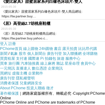
《愛比家具》甜蜜居家系列白橡色床頭片-雙人
2015-05-30
《愛比家具》甜蜜居家系列白橡色床頭片-雙人商品網址:
https://tw.partner.buy....
《居》高登絲2.7胡桃座鞋櫃
2015-05-30
《居》高登絲2.7胡桃座鞋櫃商品網址:
https://tw.partner.buy.yahoo.c...
登入
註冊
PChome首頁
線上購物
24h購物
書店
露天拍賣
比比昂代購
新聞
/
氣象
股市
個人新聞台
廣告刊登
加入聯播網
全球購物
買賣租屋
支付連
國際連
Pi 拍錢包
旅遊
服務中心
買車
旅行團
汽車險推薦
線上麻將
雜誌
星座命理
會員中心
一元簡訊
直播達人
數位憑證
企業簡訊
買網址
虛擬主機
企業郵件
廣告刊登
隱私權聲明
消費者保護
兒童網路安全
About PChome
投資人聯絡
徵才
著作權保護
｜網路家庭版權所有、轉載必究
‧Copyright PChome
Online
PChome Online and PChome are trademarks of PChome