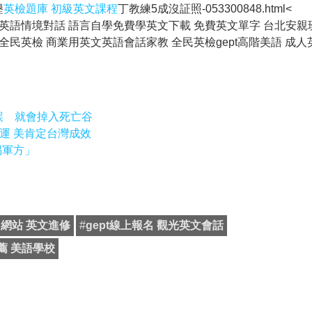
墾
英檢題庫 初級英文課程
丁教練5成沒証照-053300848.html<
 英語情境對話 語言自學免費學英文下載 免費英文單字 台北安親班
tc全民英檢 商業用英文英語會話家教 全民英檢gept高階美語 成
錯誤 就會掉入死亡谷
運 美肯定台灣成效
惕軍方」
習網站 英文進修
#
gept線上報名 觀光英文會話
薦 美語學校