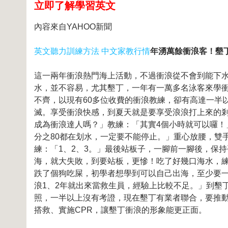
立即了解學習英文
內容來自YAHOO新聞
英文聽力訓練方法 中文家教行情
年湧萬餘衝浪客！墾
這一兩年衝浪熱門海上活動，不過衝浪從不會到能下
水，並不容易，尤其墾丁，一年有一萬多名泳客來學
不齊，以現有60多位收費的衝浪教練，卻有高達一半
滅。享受衝浪快感，到夏天就是要享受浪浪打上來的剎
成為衝浪達人嗎？」教練：「其實4個小時就可以囉
分之80都在划水，一定要不能停止。」重心放腰，雙
練：「1、2、3。」最後站板子，一腳前一腳後，保
海，就大失敗，到要站板，更慘！吃了好幾口海水，
跌了個狗吃屎，初學者想學到可以自己出海，至少要
浪1、2年就出來當救生員，經驗上比較不足。」到墾
照，一半以上沒有考證，現在墾丁有業者聯合，要推
搭救、實施CPR，讓墾丁衝浪的形象能更正面。