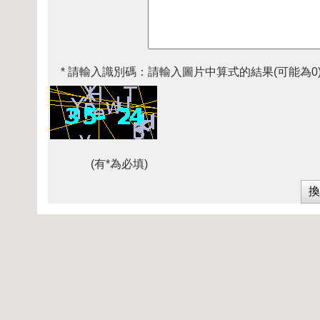
* 請輸入識別碼：
請輸入圖片中算式的結果(可能為0
(有*為必填)