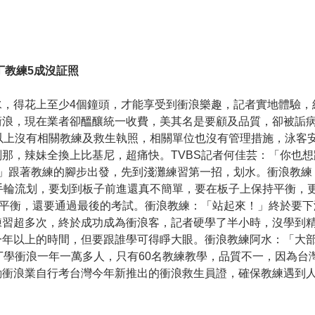
丁教練5成沒証照
水，得花上至少4個鐘頭，才能享受到衝浪樂趣，記者實地體驗，
衝浪，現在業者卻醞釀統一收費，美其名是要顧及品質，卻被詬
以上沒有相關教練及救生執照，相關單位也沒有管理措施，泳客
那，辣妹全換上比基尼，超痛快。TVBS記者何佳芸：「你也
！」跟著教練的腳步出發，先到淺灘練習第一招，划水。衝浪教練
手輪流划，要划到板子前進還真不簡單，要在板子上保持平衡，
持平衡，還要通過最後的考試。衝浪教練：「站起來！」終於要
練習超多次，終於成功成為衝浪客，記者硬學了半小時，沒學到
一年以上的時間，但要跟誰學可得睜大眼。衝浪教練阿水：「大
丁學衝浪一年一萬多人，只有60名教練教學，品質不一，因為台
動衝浪業自行考台灣今年新推出的衝浪救生員證，確保教練遇到