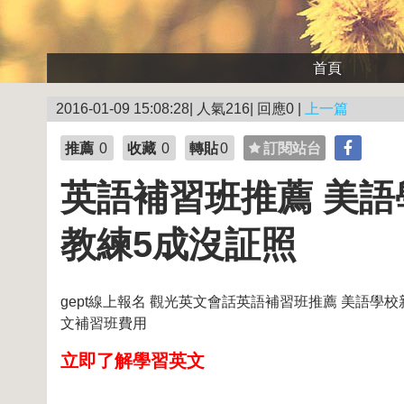
首頁
2016-01-09 15:08:28| 人氣216| 回應0 |
上一篇
推薦
0
收藏
0
轉貼
0
訂閱站台
英語補習班推薦 美語
教練5成沒証照
gept線上報名 觀光英文會話英語補習班推薦 美語學校
文補習班費用
立即了解學習英文