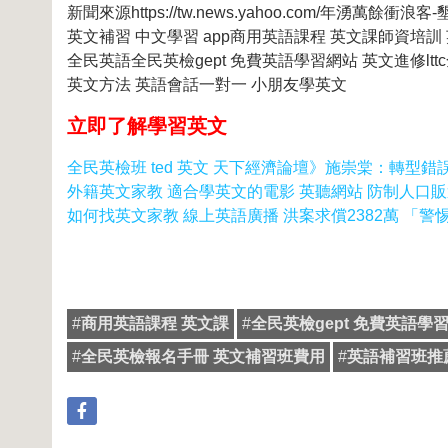
新聞來源https://tw.news.yahoo.com/年湧萬餘衝浪客-
英文補習 中文學習 app商用英語課程 英文課師資培訓
全民英語全民英檢gept 免費英語學習網站 英文進修lt
英文方法 英語會話一對一 小朋友學英文
立即了解學習英文
全民英檢班 ted 英文 天下經濟論壇》施崇棠：轉型
外籍英文家教 適合學英文的電影 英聽網站 防制人口販
如何找英文家教 線上英語廣播 洪案求償2382萬 「警
#
商用英語課程 英文課
#
全民英檢gept 免費英語學
#
全民英檢報名手冊 英文補習班費用
#
英語補習班推