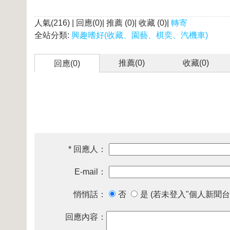
人氣(216) | 回應(0)| 推薦 (
0
)| 收藏 (
0
)|
轉寄
全站分類:
興趣嗜好(收藏、園藝、棋奕、汽機車)
推薦(
0
)
收藏(
0
)
回應(0)
* 回應人：
E-mail：
悄悄話：
否
是 (若未登入"個人新聞台
回應內容：