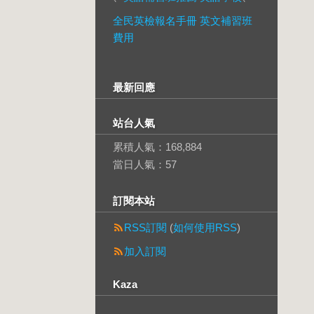
全民英檢報名手冊 英文補習班
費用
最新回應
站台人氣
累積人氣：
168,884
當日人氣：
57
訂閱本站
RSS訂閱
(
如何使用RSS
)
加入訂閱
Kaza