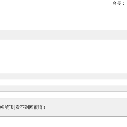
台長：
帳號"則看不到回覆唷!)