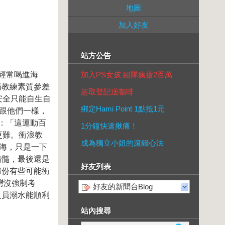
地圖
加入好友
站方公告
經常喝進海
加入PS女孩 組隊瘋搶2百萬
病教練素質參差
超取登記送咖啡
安全只能自生自
綁定Hami Point 1點抵1元
想跟他們一樣，
：「這運動百
1分鐘快速揪痛！
更難。衝浪教
成為獨立小姐的滾錢心法
下海，只是一下
精髓，最後還是
好友列表
部份有些可能衝
灣沒強制考
好友的新聞台Blog
人員溺水能順利
站內搜尋