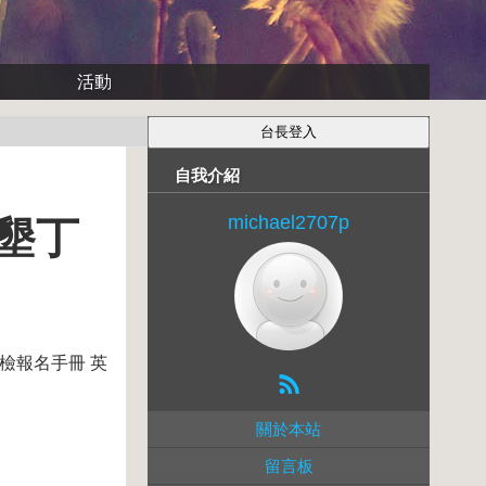
活動
自我介紹
michael2707p
墾丁
英檢報名手冊 英
關於本站
留言板