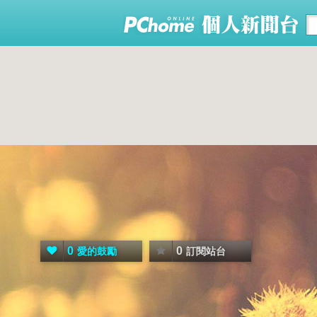
0
0
愛的鼓勵
訂閱站台