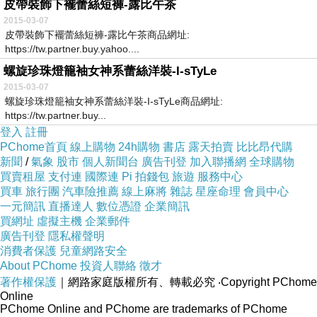
皮帶裝飾下襬蕾絲短褲-露比午茶
2015-03-07
皮帶裝飾下襬蕾絲短褲-露比午茶商品網址:
https://tw.partner.buy.yahoo....
螺旋珍珠燈籠袖女神系蕾絲洋裝-I-sTyLe
2015-03-07
螺旋珍珠燈籠袖女神系蕾絲洋裝-I-sTyLe商品網址:
https://tw.partner.buy...
登入
註冊
PChome首頁
線上購物
24h購物
書店
露天拍賣
比比昂代購
新聞
/
氣象
股市
個人新聞台
廣告刊登
加入聯播網
全球購物
買賣租屋
支付連
國際連
Pi 拍錢包
旅遊
服務中心
買車
旅行團
汽車險推薦
線上麻將
雜誌
星座命理
會員中心
一元簡訊
直播達人
數位憑證
企業簡訊
買網址
虛擬主機
企業郵件
廣告刊登
隱私權聲明
消費者保護
兒童網路安全
About PChome
投資人聯絡
徵才
著作權保護
｜網路家庭版權所有、轉載必究
‧Copyright PChome
Online
PChome Online and PChome are trademarks of PChome