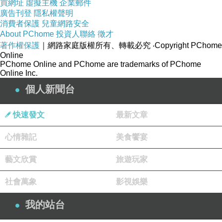
買網址
虛擬主機
企業郵件
廣告刊登
隱私權聲明
消費者保護
兒童網路安全
商品訊息簡述
:
About PChome
投資人聯絡
徵才
著作權保護
｜網路家庭版權所有、轉載必究
‧Copyright PChome
Online
PChome Online and PChome are trademarks of PChome
Online Inc.
個人新聞台
快速發文
最新文章
心情雜記
美食饗宴
藝文欣賞
旅遊玩家
社會萬象
影視娛樂
我的站台