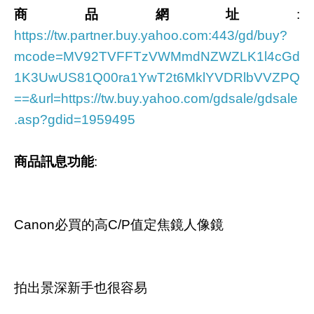
商品網址
:
https://tw.partner.buy.yahoo.com:443/gd/buy?
mcode=MV92TVFFTzVWMmdNZWZLK1l4cGd
1K3UwUS81Q00ra1YwT2t6MklYVDRlbVVZPQ
==&url=https://tw.buy.yahoo.com/gdsale/gdsale
.asp?gdid=1959495
商品訊息功能
:
Canon必買的高C/P值定焦鏡人像鏡
拍出景深新手也很容易