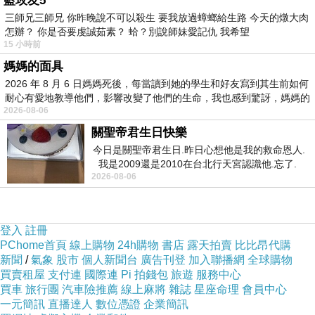
藍玫友5
三師兄三師兄 你昨晚說不可以殺生 要我放過蟑螂給生路 今天的燉大肉
怎辦？ 你是否要虔誠茹素？ 蛤？別說師妹愛記仇 我希望
15 小時前
媽媽的面具
2026 年 8 月 6 日媽媽死後，每當讀到她的學生和好友寫到其生前如何
耐心有愛地教導他們，影響改變了他們的生命，我也感到驚訝，媽媽的
Canon EF 50mm F1.8 II 平價人像鏡皇(
2026-08-06
關聖帝君生日快樂
這是EF鏡片中最輕的一款，僅只有 4.6 盎斯(130克)，是一隻小巧但性
今日是關聖帝君生日.昨日心想他是我的救命恩人.
我是2009還是2010在台北行天宮認識他.忘了.
距對焦，它的高斯光學設計都能提供銳利清晰的影像。同時，在色彩平衡
2026-08-06
一個奇摩交友的網友學
採用正統的
5
組
6
片構成，從
0.45m
到無限
遠，全區域具備鮮銳但平實的描
登入
註冊
的
EF50mm F1.8
Ⅱ
型一樣，但搭配單純的凸輪式對焦機構，
實現了高速、高
PChome首頁
線上購物
24h購物
書店
露天拍賣
比比昂代購
新聞
/
氣象
股市
個人新聞台
廣告刊登
加入聯播網
全球購物
買賣租屋
支付連
國際連
Pi 拍錢包
旅遊
服務中心
買車
旅行團
汽車險推薦
線上麻將
雜誌
星座命理
會員中心
一元簡訊
直播達人
數位憑證
企業簡訊