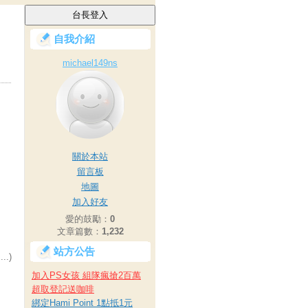
自我介紹
michael149ns
關於本站
留言板
地圖
加入好友
愛的鼓勵：
0
文章篇數：
1,232
站方公告
.)
加入PS女孩 組隊瘋搶2百萬
超取登記送咖啡
綁定Hami Point 1點抵1元