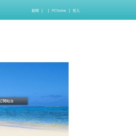
|
|
|
新聞
PChome
登入
訂閱站台