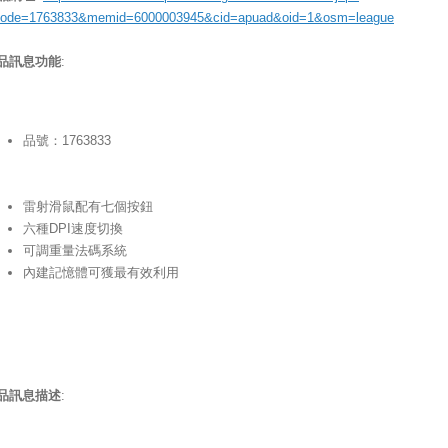
code=1763833&memid=6000003945&cid=apuad&oid=1&osm=league
品訊息功能
:
品號：1763833
雷射滑鼠配有七個按鈕
六種DPI速度切換
可調重量法碼系統
內建記憶體可獲最有效利用
品訊息描述
: