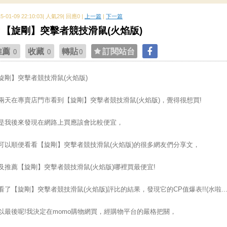
15-01-09 22:10:03| 人氣29| 回應0 |
上一篇
|
下一篇
【旋剛】突擊者競技滑鼠(火焰版)
推薦
收藏
轉貼
訂閱站台
0
0
0
旋剛】突擊者競技滑鼠(火焰版)
兩天在專賣店門市看到【旋剛】突擊者競技滑鼠(火焰版)，覺得很想買!
是我後來發現在網路上買應該會比較便宜，
可以順便看看【旋剛】突擊者競技滑鼠(火焰版)的很多網友們分享文，
及推薦【旋剛】突擊者競技滑鼠(火焰版)哪裡買最便宜!
看了【旋剛】突擊者競技滑鼠(火焰版)評比的結果，發現它的CP值爆表!!(水啦.....
以最後呢!我決定在momo購物網買，經購物平台的嚴格把關，