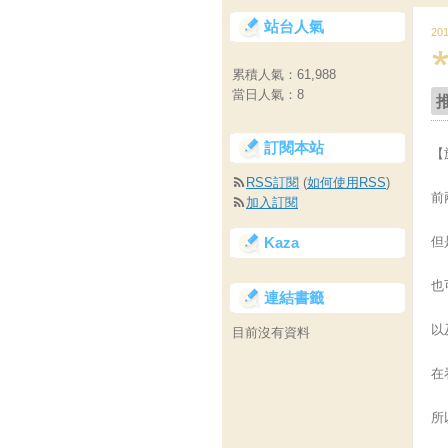
站台人氣
20
累積人氣：
61,988
當日人氣：
8
訂閱本站
【
RSS訂閱
(
如何使用RSS
)
前
加入訂閱
Kaza
但
也
連結書籤
以
目前沒有資料
在
所