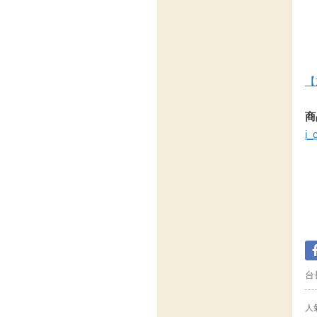
【
商
i_
台
人氣