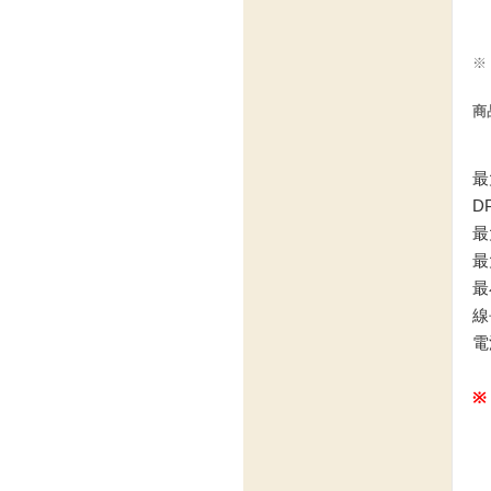
※
商
最
DP
最
最
最
線
電
※