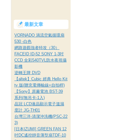
最新文章
VORNADO 渦流空氣循環扇
530 -白色
網路遊戲強者特攻（30）
FACEID ID-52 SONY 1-3吋
CCD 全彩540TVL防水夜視攝
影機
逆轉王牌 DVD
【altek】Cubic 經典 Hello Kit
ty 版(贈充電傳輸線+自拍桿)
【Sony】原廠電池 BST-39
系列(無吊卡-1入)
晶冠 LCD液晶顯示電子溫濕
度計 JG-TH01
台灣三洋-清潔沖洗機(PSC-22
3)
[日本IZUMI] GREEN FAN 12
吋DC遙控靜音薄型扇TDF-10