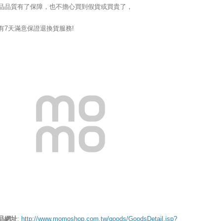
品品質有了保障，也不擔心買到假貨或買貴了，
有7天滿意保證退換貨服務!
品網址
:
http://www.momoshop.com.tw/goods/GoodsDetail.jsp?