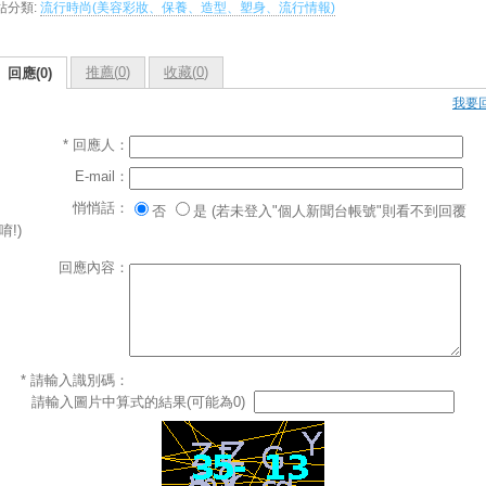
站分類:
流行時尚(美容彩妝、保養、造型、塑身、流行情報)
推薦(
0
)
收藏(
0
)
回應(0)
我要
* 回應人：
E-mail：
悄悄話：
否
是 (若未登入"個人新聞台帳號"則看不到回覆
唷!)
回應內容：
* 請輸入識別碼：
請輸入圖片中算式的結果(可能為0)