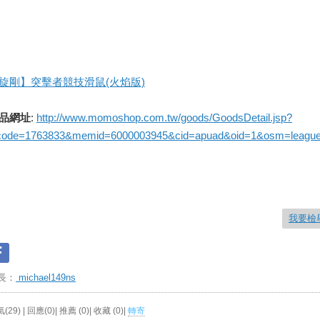
旋剛】突擊者競技滑鼠(火焰版)
品網址
:
http://www.momoshop.com.tw/goods/GoodsDetail.jsp?
code=1763833&memid=6000003945&cid=apuad&oid=1&osm=leagu
我要檢
長：
michael149ns
(29) | 回應(0)| 推薦 (
0
)| 收藏 (
0
)|
轉寄