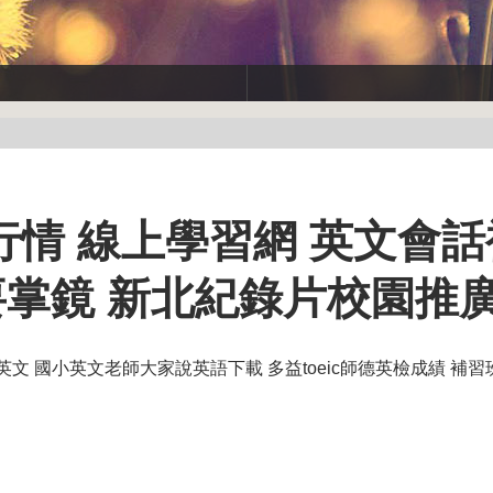
情 線上學習網 英文會話
青年要掌鏡 新北紀錄片校園推
文 國小英文老師大家說英語下載 多益toeic師德英檢成績 補習