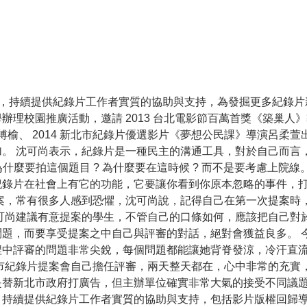
年，持續提供紀錄片工作者實質的協助與支持，為發掘更多紀錄片
理校園推廣活動，邀請 2013 台北電影節百萬首獎《築巢人
傅榆、 2014 新北市紀錄片優選影片《夢想公民課》導演呂柔萱
。 沈可尚表示，紀錄片是一種民主的溝通工具，對於自己而言
什麼要拍這個題目 ? 為什麼要在這時候 ? 而不是要考慮上院線
紀錄片在社會上有它的功能，它要讓你看到你原本忽略的事件，
案，常有很多人感到恐懼，沈可尚說，記得自己在第一次提案時
可尚建議有意提案的學生，不管自己的口條如何，應該把自己對
題，而要享受提案之中自己與評審的對話，絕對會獲益良多。 今年
程中評審的問題非常尖銳，每個問題都能讓她背脊發涼，冷汗直
市紀錄片提案會自己擔任評審，兩天整天都在，心中非常的充實
替新北市政府打廣告，但主辦單位確實非常大氣的接受不同議題
，持續提供紀錄片工作者實質的協助與支持，包括影片版權回歸