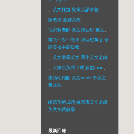
、
英文托益 兒童英語家教
、
家教網 全國英檢
、
找家教老師 英文補習班 英文
、
英語一對一教學 補習班英文 全
民英檢中高級報
、
英文歌學英文 國小英文老師
、
大家說英語下載 多益toeic
、
美語幼稚園 英文news 學英文
英文歌
、
師德英檢成績 補習班英文老師
英文免費教學
最新回應