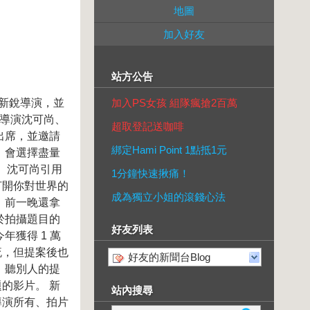
地圖
加入好友
站方公告
新銳導演，並
加入PS女孩 組隊瘋搶2百萬
》導演沈可尚、
超取登記送咖啡
出席，並邀請
綁定Hami Point 1點抵1元
，會選擇盡量
。 沈可尚引用
1分鐘快速揪痛！
打開你對世界的
成為獨立小姐的滾錢心法
，前一晚還拿
於拍攝題目的
好友列表
獲得 1 萬
流，但提案後也
好友的新聞台Blog
，聽別人的提
的影片。 新
站內搜尋
導演所有、拍片