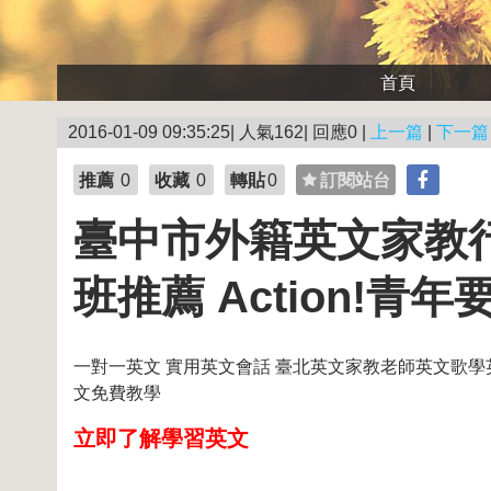
首頁
2016-01-09 09:35:25| 人氣162| 回應0 |
上一篇
|
下一篇
推薦
0
收藏
0
轉貼
0
訂閱站台
臺中市外籍英文家教行
班推薦 Action!
一對一英文 實用英文會話 臺北英文家教老師英文歌學英
文免費教學
立即了解學習英文