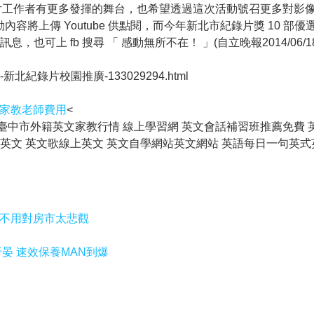
片工作者有更多發揮的舞台，也希望透過這次活動號召更多對影
將上傳 Youtube 供點閱，而今年新北市紀錄片獎 10 部
可上 fb 搜尋 「 感動無所不在！ 」(自立晚報2014/06/18
要掌鏡-新北紀錄片校園推廣-133029294.html
文家教老師費用
<
臺中市外籍英文家教行情 線上學習網 英文會話補習班推薦免費 
學英文 英文歌線上英文 英文自學網站英文網站 英語每日一句英式英文
：不用對房市太悲觀
晏 速效保養MAN到爆