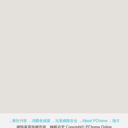
．
廣告刊登
．
消費者保護
．
兒童網路安全
．
About PChome
．
徵才
網路家庭版權所有、轉載必究 Copyright© PChome Online