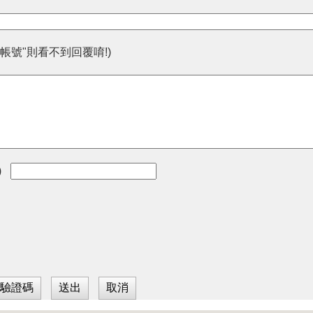
帳號"則看不到回覆唷!)
)