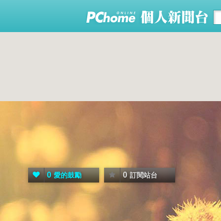
0
0
愛的鼓勵
訂閱站台