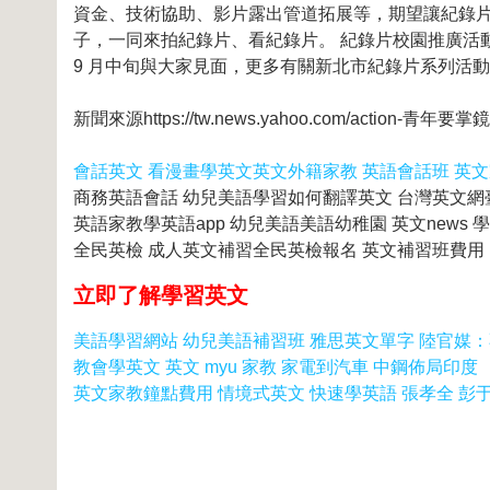
資金、技術協助、影片露出管道拓展等，期望讓紀錄
子，一同來拍紀錄片、看紀錄片。 紀錄片校園推廣活動內容
9 月中旬與大家見面，更多有關新北市紀錄片系列活動訊息，也
新聞來源https://tw.news.yahoo.com/action-青年
會話英文 看漫畫學英文
英文外籍家教 英語會話班 英
商務英語會話 幼兒美語學習如何翻譯英文 台灣英文網
英語家教學英語app 幼兒美語美語幼稚園 英文news 
全民英檢 成人英文補習全民英檢報名 英文補習班費用
立即了解學習英文
美語學習網站 幼兒美語補習班 雅思英文單字 陸官媒
教會學英文 英文 myu 家教 家電到汽車 中鋼佈局印度
英文家教鐘點費用 情境式英文 快速學英語 張孝全 彭于