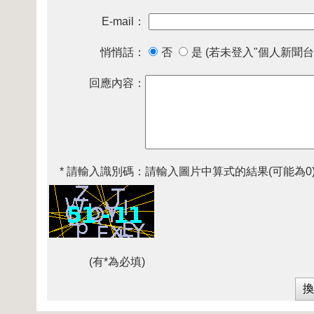
E-mail：
悄悄話：
否
是 (若未登入"個人新聞台
回應內容：
* 請輸入識別碼：
請輸入圖片中算式的結果(可能為0
(有*為必填)