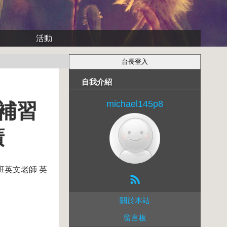
活動
自我介紹
michael145p8
補習
廣
班英文老師 英
關於本站
留言板