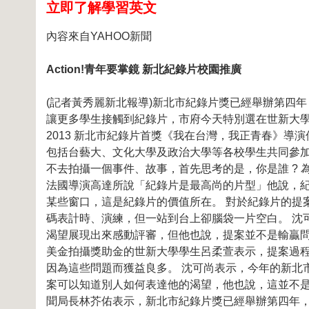
立即了解學習英文
內容來自YAHOO新聞
Action!青年要掌鏡 新北紀錄片校園推廣
(記者黃秀麗新北報導)新北市紀錄片獎已經舉辦第四
讓更多學生接觸到紀錄片，市府今天特別選在世新大學辦
2013 新北市紀錄片首獎《我在台灣，我正青春》導演
包括台藝大、文化大學及政治大學等各校學生共同參加
不去拍攝一個事件、故事，首先思考的是，你是誰 ? 為
法國導演高達所說「紀錄片是最高尚的片型」他說，
某些窗口，這是紀錄片的價值所在。 對於紀錄片的提
碼表計時、演練，但一站到台上卻腦袋一片空白。 沈
渴望展現出來感動評審，但他也說，提案並不是輸贏問
美金拍攝獎助金的世新大學學生呂柔萱表示，提案過
因為這些問題而獲益良多。 沈可尚表示，今年的新北
案可以知道別人如何表達他的渴望，他也說，這並不是
聞局長林芥佑表示，新北市紀錄片獎已經舉辦第四年