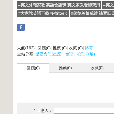
#
英文外籍家教 英語會話班 英文家教老師費用
#
英文
#
大家說英語下載 多益toeic
#
師德英檢成績 補習班
人氣(162) | 回應(0)| 推薦 (
0
)| 收藏 (
0
)|
轉寄
全站分類:
星座命理(星座、命理、心理測驗)
推薦(
0
)
收藏(
0
)
回應(0)
* 回應人：