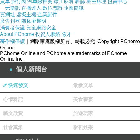
買車
旅行團
汽車險推薦
線上麻將
雜誌
星座命理
會員中心
一元簡訊
直播達人
數位憑證
企業簡訊
設計，增添
買網址
虛擬主機
企業郵件
甜美可愛氣
廣告刊登
隱私權聲明
消費者保護
兒童網路安全
息~
About PChome
投資人聯絡
徵才
著作權保護
｜網路家庭版權所有、轉載必究
‧Copyright PChome
休閒mix甜
Online
PChome Online and PChome are trademarks of PChome
美，一出場
Online Inc.
就馬上柔化
個人新聞台
身邊的嚴肅
氛圍!
快速發文
最新文章
心情雜記
美食饗宴
小提醒：口
袋為真，抽
藝文欣賞
旅遊玩家
繩可抽，背
社會萬象
影視娛樂
面全素面