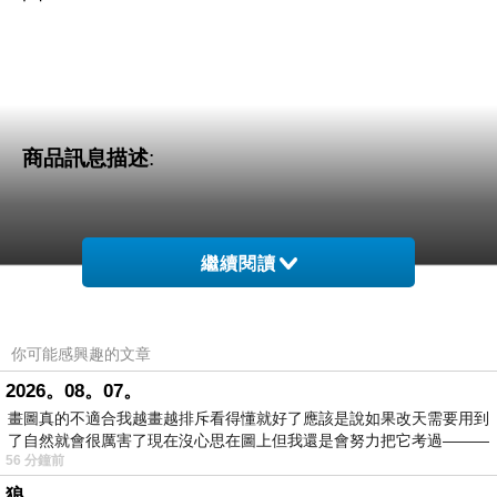
商品訊息描述
:
繼續閱讀
OB嚴選-簡約十字車線口袋連帽上衣
你可能感興趣的文章
2026。08。07。
畫圖真的不適合我越畫越排斥看得懂就好了應該是說如果改天需要用到
了自然就會很厲害了現在沒心思在圖上但我還是會努力把它考過———
56 分鐘前
狼