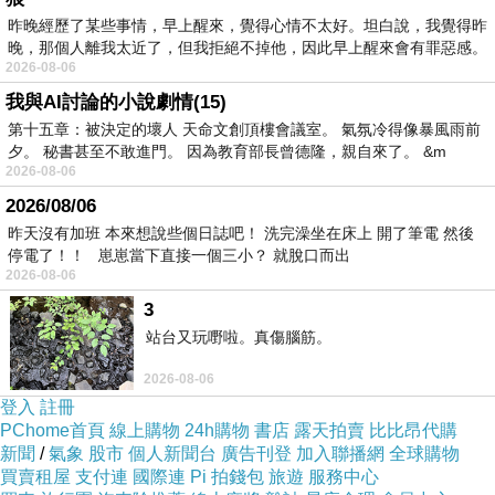
昨晚經歷了某些事情，早上醒來，覺得心情不太好。坦白說，我覺得昨
晚，那個人離我太近了，但我拒絕不掉他，因此早上醒來會有罪惡感。
2026-08-06
我與AI討論的小說劇情(15)
第十五章：被決定的壞人 天命文創頂樓會議室。 氣氛冷得像暴風雨前
用休閒感來
夕。 秘書甚至不敢進門。 因為教育部長曾德隆，親自來了。 &m
詮釋自信女
2026-08-06
孩的清新灑
2026/08/06
脫，
昨天沒有加班 本來想說些個日誌吧！ 洗完澡坐在床上 開了筆電 然後
停電了！！ 崽崽當下直接一個三小？ 就脫口而出
2026-08-06
當然非連帽
3
上衣莫屬，
站台又玩嘢啦。真傷腦筋。
一下子就能
2026-08-06
帶出輕鬆俏
登入
註冊
皮感~
PChome首頁
線上購物
24h購物
書店
露天拍賣
比比昂代購
新聞
/
氣象
股市
個人新聞台
廣告刊登
加入聯播網
全球購物
買賣租屋
支付連
國際連
Pi 拍錢包
旅遊
服務中心
側邊口袋的