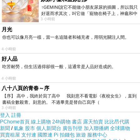
↑GEMINI說它不能做小朋友尿尿的插圖，所以我只
OECD領先指標等總經數據，並輔以全球資金流
好退而求其次，叫它做「寵物在椅子上，神龕和中
向，做為判斷全球景氣循環方向，之後再依景氣
3 小時前
年人臉孔」的畫了。 六月底
循環與金融市場的關係做為資產配置出發點，並
月光
觀察近期發生之重大事件是否將改變金融市場方
你也可以像月亮一樣，當一名追隨者和補充者，用弱光關注人間。
向或經濟發展趨勢，進一步解析各金融市場評價
4 小時前
是否高估或低估，並輔以獨家研發的計量觀測指
好人品
標「復華保羅模型」，追蹤中短期市場動能變
吃苦耐勞，但生活過得卻很一般，這通常是人品好造成的。
化。
4 小時前
八十八頁的青春～序
新聞來源https://tw.news.yahoo.com/將組合基金
【序】 高中，我終於寫了高中 我刻意不看電影《夜校女生》，直到
投資7大金融市場-220133808--finance.html
書稿全數殺青。刻意的。 不過畢竟是替自己寫序（
3 小時前
登入
註冊
家教社 初級英文課程
<
PChome首頁
線上購物
24h購物
書店
露天拍賣
比比昂代購
新聞
/
氣象
股市
個人新聞台
廣告刊登
加入聯播網
全球購物
英文教學app 美語會話toeic 學習 英文如何學好
買賣租屋
支付連
國際連
Pi 拍錢包
旅遊
服務中心
語言學習法 線上日語課程 學美國英語課本學語