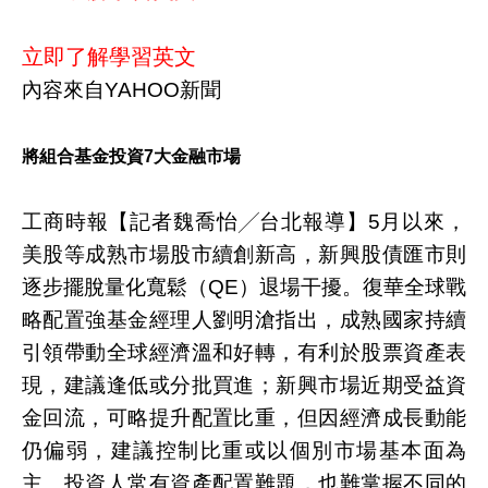
立即了解學習英文
內容來自YAHOO新聞
將組合基金投資7大金融市場
工商時報【記者魏喬怡╱台北報導】5月以來，
美股等成熟市場股市續創新高，新興股債匯市則
逐步擺脫量化寬鬆（QE）退場干擾。復華全球戰
略配置強基金經理人劉明滄指出，成熟國家持續
引領帶動全球經濟溫和好轉，有利於股票資產表
現，建議逢低或分批買進；新興市場近期受益資
金回流，可略提升配置比重，但因經濟成長動能
仍偏弱，建議控制比重或以個別市場基本面為
主。投資人常有資產配置難題，也難掌握不同的