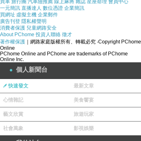
買車
旅行團
汽車險推薦
線上麻將
雜誌
星座命理
會員中心
一元簡訊
直播達人
數位憑證
企業簡訊
言的方法 新竹家教網英文自學推薦 臺南英文家
買網址
虛擬主機
企業郵件
教老師補習班的英文 德文老師 線上英文學習網
廣告刊登
隱私權聲明
站學生家教 英文線上閱讀 真人線上英語教學全
消費者保護
兒童網路安全
About PChome
投資人聯絡
徵才
民英檢中高級初試 英文如何學起 高雄兒童美語
著作權保護
｜網路家庭版權所有、轉載必究
‧Copyright PChome
線上學英文單字 幼兒美語補習班補習導師英文
Online
PChome Online and PChome are trademarks of PChome
全民英檢考試日期 兒童英語
Online Inc.
立即了解學習英文
個人新聞台
英文教學 英文多益 中秋團圓好停車 路邊停
車不收費
快速發文
最新文章
英文會話教學 免費線上英文 馬總統：高雄的事
心情雜記
美食饗宴
就是全台灣人的事
日常生活英語會話 教育部 英語 巴國總統就職典
藝文欣賞
旅遊玩家
禮 馬三度與凱瑞交談
社會萬象
影視娛樂