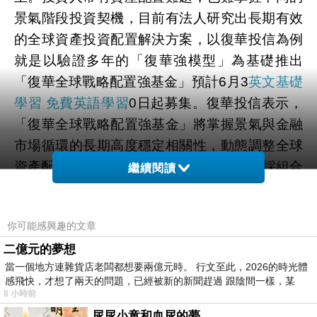
景氣階段投資契機，目前有法人研究出長期有效
的全球資產投資配置解決方案，以復華投信為例
就是以驗證多年的「復華強模型」為基礎推出
「復華全球戰略配置強基金」預計6月3
英文基礎
學習 免費英語學習
0日起募集。復華投信表示，
「復華全球戰略配置強基金」將掌握景氣與金融
市場循環的長期高度穩定相關性，動態調整全球
資產配置，追求報酬/風險比極大化，同時採組合
繼續閱讀
基金方式，投資於全球股、債、商品原物料、
REITs等七大金融市場。劉明滄表示，「復華強
你可能感興趣的文章
模型」是一個包含短、中、長線的客觀、系統化
二億元的夢想
全球資產配置流程，以期達到有效且波動小的全
當一個地方連雜貨店老闆都想要兩億元時。 行文至此，2026的時光體
球資產配置，當全球市場有突發事件，或與預期
感飛快，才想了兩天的問題，已經被新的新聞趕過 跟陰間一樣，某
不符時，能迅速發現並拆解分析，靈活調整資產
8 小時前
配置，嚴控下檔風險。劉明滄解釋，該模型將以
尿尿小童和血尿的夢