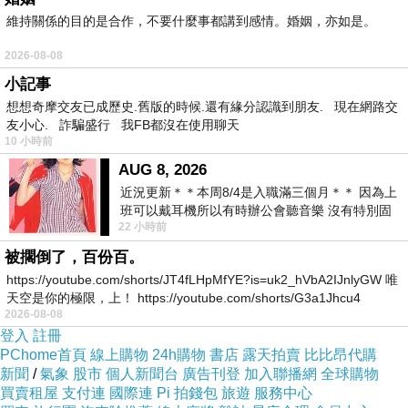
維持關係的目的是合作，不要什麼事都講到感情。婚姻，亦如是。
2026-08-08
小記事
想想奇摩交友已成歷史.舊版的時候.還有緣分認識到朋友. 現在網路交
友小心. 詐騙盛行 我FB都沒在使用聊天
10 小時前
經典連帽款
AUG 8, 2026
式，簡單大
近況更新＊＊本周8/4是入職滿三個月＊＊ 因為上
班可以戴耳機所以有時辦公會聽音樂 沒有特別固
方實穿易搭
22 小時前
定哪天但就是一周某一天會固定聽'90
被擱倒了，百份百。
https://youtube.com/shorts/JT4fLHpMfYE?is=uk2_hVbA2IJnlyGW 唯
天空是你的極限，上！ https://youtube.com/shorts/G3a1Jhcu4
2026-08-08
登入
註冊
PChome首頁
線上購物
24h購物
書店
露天拍賣
比比昂代購
前襟拉鍊與釦子並具，呈現出些許學院文人休閒
新聞
/
氣象
股市
個人新聞台
廣告刊登
加入聯播網
全球購物
氣息
買賣租屋
支付連
國際連
Pi 拍錢包
旅遊
服務中心