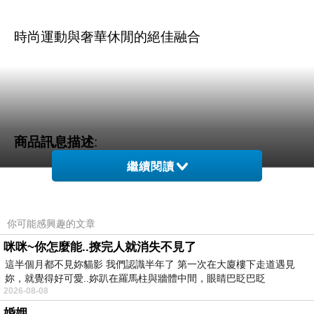
時尚運動與奢華休閒的絕佳融合
商品訊息描述
:
繼續閱讀
你可能感興趣的文章
LAVENLITO 奢華休閒連帽小羊皮皮衣
咪咪~你怎麼能..撩完人就消失不見了
這半個月都不見妳貓影 我們認識半年了 第一次在大廈樓下走道遇見
妳，就覺得好可愛..妳趴在羅馬柱與牆體中間，眼睛巴眨巴眨
2026-08-08
婚姻