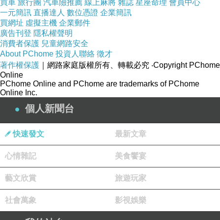
買車
旅行團
汽車險推薦
線上麻將
雜誌
星座命理
會員中心
一元簡訊
直播達人
數位憑證
企業簡訊
買網址
虛擬主機
企業郵件
廣告刊登
隱私權聲明
消費者保護
兒童網路安全
About PChome
投資人聯絡
徵才
著作權保護
｜網路家庭版權所有、轉載必究
‧Copyright PChome
Online
PChome Online and PChome are trademarks of PChome
Online Inc.
個人新聞台
快速發文
最新文章
拉鍊拉下衣型又呈現出不同的休閒風格
心情雜記
美食饗宴
藝文欣賞
旅遊玩家
社會萬象
影視娛樂