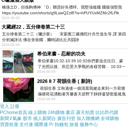
C囉濃眉大眼版
消費者訂購之商品若經配送兩次無法送達，再經
橋係土D，但係夠傳神 「D」辦證好失禮咩。我堅強復國 國復強堅我
本公司以電話與
E-mail
均無法聯繫逾三天者，本
https://youtube.com/shorts/g9LsieQZzl8?is=hPUYUxMZMc2fLPlk
2026-08-09
公司將取消該筆訂單，並且全額退款。
大藏經22，五分律卷第二十三
五分律卷第二十三（彌沙塞） 宋罽賓三藏佛陀什共竺道生等 譯 第四
送貨範圍：
限台灣本島地區。注意！收件地址請
分初滅諍法 佛在舍衛國，爾時諸比丘共鬪諍
2026-08-09
勿為郵政信箱。
(
若有台灣本島以外地區送貨需
希伯來書 - 忍耐的功夫
求，收貨人地址請填台灣本島親友的地址
)
。
希伯來書10:32-10:39 10:32你們要追念往日、蒙
了光照以後、所忍受大爭戰的各樣苦難． 10:33一
產品保固
/
售後服務：
若產品本身瑕疵或運送過程
2026-08-09
面被毀謗、遭患難、成了戲景、叫眾人
導致新品瑕疵，到貨
7
日內可更換新品。食品類
2026 8 7 荷韻生香 ( 新詩)
荷韻生香 立秋過後一個清晨我健走來到一方荷塘
一經拆封，恕不退貨。
滿塘荷花湧動著芳馨蒼天碧野下靜靜凝望密葉搖曳
2026-08-09
幽泉中復有蛙鳴嘓嘓水波裡搖曳
商品訊息簡述
:
登入
註冊
PChome首頁
線上購物
24h購物
書店
露天拍賣
比比昂代購
新聞
/
氣象
股市
個人新聞台
廣告刊登
加入聯播網
全球購物
買賣租屋
支付連
國際連
Pi 拍錢包
旅遊
服務中心