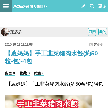
芝多多
訂閱
我的
2015-10-11 11:11:08
芝多多
【蔥媽媽】手工韭菜豬肉水餃(約50
粒-包)-4包
留言 0
收藏 0
推薦 0