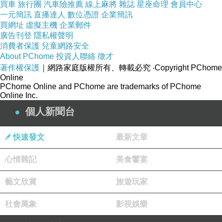
買車
旅行團
汽車險推薦
線上麻將
雜誌
星座命理
會員中心
一元簡訊
直播達人
數位憑證
企業簡訊
買網址
虛擬主機
企業郵件
【蔥媽媽】手工韭菜豬肉水餃(約50粒/包)★嚴選素材，媽
廣告刊登
隱私權聲明
媽味極鮮手作
消費者保護
兒童網路安全
About PChome
投資人聯絡
徵才
著作權保護
｜網路家庭版權所有、轉載必究
‧Copyright PChome
Online
PChome Online and PChome are trademarks of PChome
Online Inc.
?當日新鮮食材，純手工製作
個人新聞台
?充滿陽光的鮮採韭菜、上選豬腿肉
快速發文
最新文章
心情雜記
美食饗宴
?100?灣製造、絕無添加防腐劑
藝文欣賞
旅遊玩家
?低溫急速冷凍保鮮、全程冷凍配送
社會萬象
影視娛樂