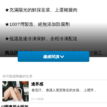
★充滿陽光的鮮採韭菜、上選豬腿肉
★100?灣製造、絕無添加防腐劑
★低溫急速冷凍保鮮、全程冷凍配送
商品訊息描述
:
寄送時間：
預計訂單成立後
7
個工
繼續閱讀
作天內送達
(
不含週六日及國定假日
)
。如專櫃廠
商有約定出貨日將於約定出貨寄送。如果特定品
項，排隊時間太長，敬請見諒並耐心等候。
你可能感興趣的文章
邊界感
送貨方式：
透過宅配或是郵局送達。
(
請註明方便
會流汗、 會讓人更想靠近的女孩。 上禮拜，
收件時間：早上、下午、晚上、假日
)
15 小時前