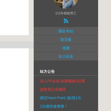
111年模範勞工
關於本站
留言板
地圖
加入好友
站方公告
加入PS女孩 組隊瘋搶2百萬
超取登記送咖啡
綁定Hami Point 1點抵1元
1分鐘快速揪痛！