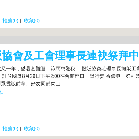
|
推薦(0)
|
收藏(0)
|
販協會及工會理事長連袂祭拜
歲又一年，酷暑甚難避，涼雨忽驚秋， 攤販協會莊理事長攤販工
 訂於國曆8月29日下午2:00在會館門口，舉行焚 香儀典，祭
眾攤販前輩、好友同備肉山...
..
|
推薦(0)
|
收藏(0)
|