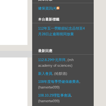
健保資訊(4)
本台最新標籤
112年五一勞動節紀念品領至4
月28日止逾期視同放棄
最新回應
112.8.29中元拜拜
, (mh
academy of sciences)
新入會員
, (哈默德)
108年度每季勞健保繳費表
,
(hamertw099)
108.10.29理監事會議
,
(hamertw099)