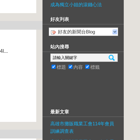
成為獨立小姐的滾錢心法
好友列表
好友的新聞台Blog
站內搜尋
l...
標題
內容
標籤
最新文章
高雄市攤販職業工會114年會員
訓練調查表