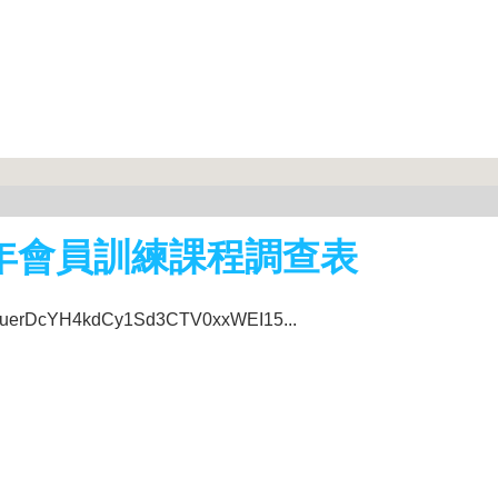
4年會員訓練課程調查表
bU6uerDcYH4kdCy1Sd3CTV0xxWEI15...