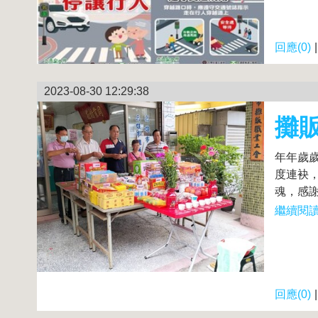
回應(0)
2023-08-30 12:29:38
攤
年年歲
度連袂，
魂，感謝
繼續閱讀.
回應(0)