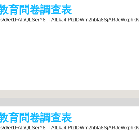
教育問卷調查表
d/e/1FAIpQLSerY8_TAfLkJ4lPtzfDWm2hbfa8SjARJeWxphkNX
教育問卷調查表
d/e/1FAIpQLSerY8_TAfLkJ4lPtzfDWm2hbfa8SjARJeWxphkNX