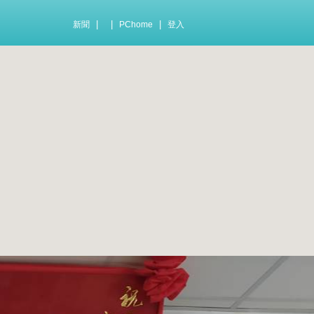
|
|
|
新聞
PChome
登入