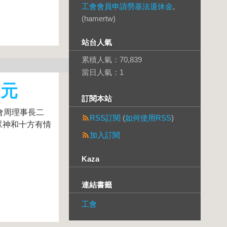
工會會員申請勞基法退休金
,
(hamertw)
站台人氣
累積人氣：
70,839
當日人氣：
1
中元
訂閱本站
會周理事長二
RSS訂閱
(
如何使用RSS
)
拜眾神和十方有情
加入訂閱
Kaza
連結書籤
工會