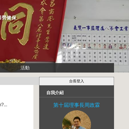
與勞健保
活動
自我介紹
?...
第十屆理事長周政霖