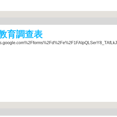
教育調查表
docs.google.com%2Fforms%2Fd%2Fe%2F1FAIpQLSerY8_TAfLkJ4