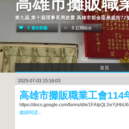
高雄市攤販職
第九屆,第十屆理事長周政霖 高雄市前金區鼎盛街72號
0
0
愛的鼓勵
訂閱站台
首頁
2025-07-03 15:16:03
高雄市攤販職業工會114
https://docs.google.com/forms/d/e/1FAIpQLSeYj
繼續閱讀...