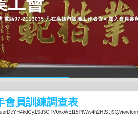
業工會
 電話07-2113035 凡在高雄市設攤工作者皆可加入會員參
年會員訓練調查表
HbU6uerDcYH4kdCy1Sd3CTV0xxWEI15PfWw4h2HtSJj9Q/viewform