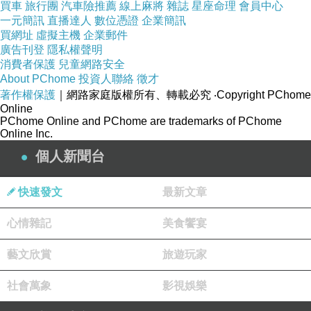
買車
旅行團
汽車險推薦
線上麻將
雜誌
星座命理
會員中心
一元簡訊
直播達人
數位憑證
企業簡訊
買網址
虛擬主機
企業郵件
廣告刊登
隱私權聲明
消費者保護
兒童網路安全
About PChome
投資人聯絡
徵才
旅人
著作權保護
｜網路家庭版權所有、轉載必究
‧Copyright PChome
2022-12-08 20:57:28
Online
PChome Online and PChome are trademarks of PChome
／曾熱烈作夢的 故事已被遺忘
Online Inc.
給我動力 愛情的意義／
個人新聞台
還是有盼望
版主回應
快速發文
最新文章
謝謝旅人讀歌詞練習
心情雜記
美食饗宴
問好.平安.順心.
2022-12-09 04:08:06
藝文欣賞
旅遊玩家
社會萬象
影視娛樂
makelove203
2022-12-05 11:29:00