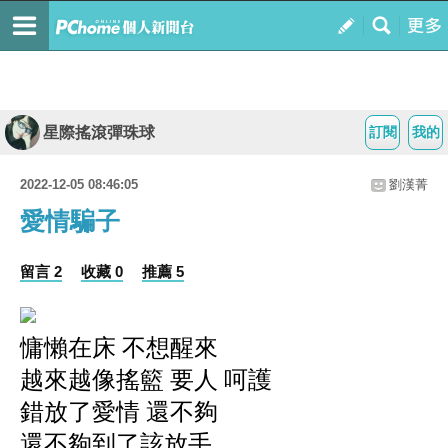
星際搖滾彈珠球
訂閱
我的
2022-12-05 08:46:05
劉漢菁
愛情騙子
留言 2
收藏 0
推薦 5
慵懶在床 不想醒來
越來越像搖籃 要人 呵護
錯放了愛情 還不夠
還不夠到了該放手