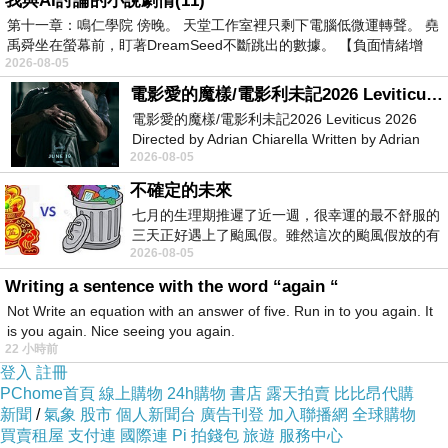
我與AI討論的小說劇情(11)
第十一章：鳴仁學院 傍晚。 天堂工作室裡只剩下電腦低微運轉聲。 堯
禹舜坐在螢幕前，盯著DreamSeed不斷跳出的數據。 【負面情緒增
開始懷疑世界的背面你我
2026-08-05
都是騙子
電影愛的魔樣/電影利未記2026 Leviticus 2026
電影愛的魔樣/電影利未記2026 Leviticus 2026
Directed by Adrian Chiarella Written by Adrian
2026-08-05
Chiarella Starring Joe Bird
[歌詞練習]
不確定的未來
七月的生理期推遲了近一週，很幸運的最不舒服的
三天正好遇上了颱風假。雖然這次的颱風假放的有
2026-08-05
點虛，因為風雨不大，但這也是最想要的
(圖:取自網路)
Writing a sentence with the word “again “
Not Write an equation with an answer of five. Run in to you again. It
is you again. Nice seeing you again.
22 小時前
登入
註冊
PChome首頁
線上購物
24h購物
書店
露天拍賣
比比昂代購
新聞
/
氣象
股市
個人新聞台
廣告刊登
加入聯播網
全球購物
買賣租屋
支付連
國際連
Pi 拍錢包
旅遊
服務中心