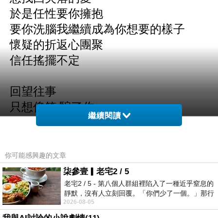
於是任性要你擁抱
要你洗腦我繼續成為你想要的樣子
懷疑的折返心團聚
信任搖擺不定
回望往事
只想傻笑 騙了你
繼續閱讀
一種誘惑 始終都是完美情人
真愛究竟是不是如此
時間推我向前
你可能感興趣的文章
依然無法錯過你
柒參壹▎老宅2 / 5
愛情倒底是什麼玩意
老宅2 / 5 - 第八個人群組裡陷入了一種近乎窒息的
靜默，沒有人立刻回覆。「你們少了一個。」那行
偶爾有戒心的我們
2026-08-05
字像一顆冰冷的鐵釘，硬生生刺進螢
甜蜜崗位誰替換過