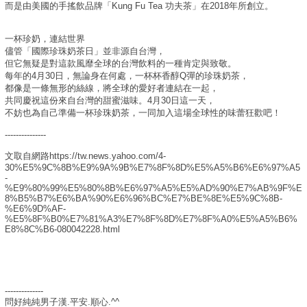
而是由美國的手搖飲品牌「Kung Fu Tea 功夫茶」在2018年所創立。
一杯珍奶，連結世界
儘管「國際珍珠奶茶日」並非源自台灣，
但它無疑是對這款風靡全球的台灣飲料的一種肯定與致敬。
每年的4月30日，無論身在何處，一杯杯香醇Q彈的珍珠奶茶，
都像是一條無形的絲線，將全球的愛好者連結在一起，
共同慶祝這份來自台灣的甜蜜滋味。4月30日這一天，
不妨也為自己準備一杯珍珠奶茶，一同加入這場全球性的味蕾狂歡吧！
---------------
文取自網路https://tw.news.yahoo.com/4-
30%E5%9C%8B%E9%9A%9B%E7%8F%8D%E5%A5%B6%E6%97%A5
-
%E9%80%99%E5%80%8B%E6%97%A5%E5%AD%90%E7%AB%9F%E
8%B5%B7%E6%BA%90%E6%96%BC%E7%BE%8E%E5%9C%8B-
%E6%9D%AF-
%E5%8F%B0%E7%81%A3%E7%8F%8D%E7%8F%A0%E5%A5%B6%
E8%8C%B6-080042228.html
--------------
問好純純男子漢.平安.順心.^^