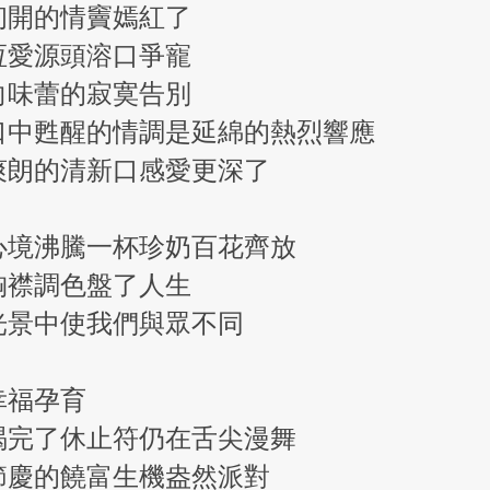
初開的情竇嫣紅了
恆愛源頭溶口爭寵
向味蕾的寂寞告別
口中甦醒的情調是延綿的熱烈響應
爽朗的清新口感愛更深了
心境沸騰一杯珍奶百花齊放
胸襟調色盤了人生
光景中使我們與眾不同
幸福孕育
喝完了休止符仍在舌尖漫舞
節慶的饒富生機盎然派對