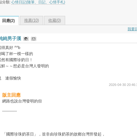
站分類:
心情日記(隨筆、日記、心情手札)
推薦(
10
)
收藏(
0
)
回應(2)
我要
純純男子漢
寫得真好 ^^b
剛喝了杯一模一樣的
居然有國際珍奶日！
真鮮～～想必是台灣人發明的
祝 連假愉快
2026-04-30 20:46:
版主回應
網路也說台灣發明的但
------------
「國際珍珠奶茶日」，並非由珍珠奶茶的故鄉台灣所發起，