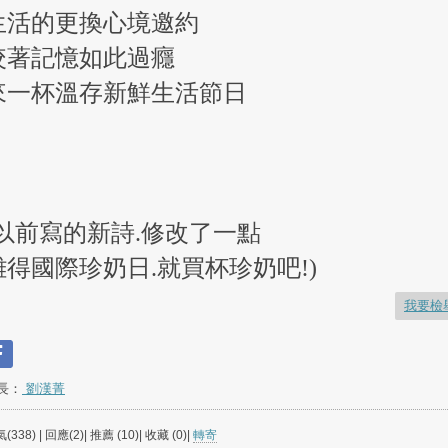
生活的更換心境邀約
咬著記憶如此過癮
來一杯溫存新鮮生活節日
(以前寫的新詩.修改了一點
難得國際珍奶日.就買杯珍奶吧!)
我要檢
長：
劉漢菁
(338) | 回應(2)| 推薦 (
10
)| 收藏 (
0
)|
轉寄