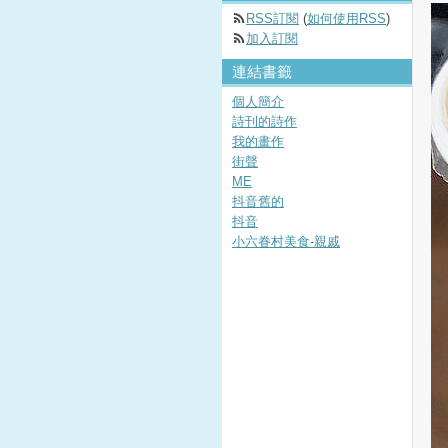
RSS訂閱
(
如何使用RSS
)
加入訂閱
連結書籤
個人簡介
詩刊的詩作
我的畫作
街聲
ME
抖音舊的
抖音
小六眷村美食-親戚