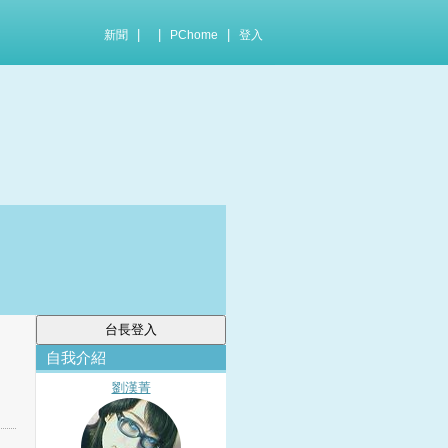
|
|
|
新聞
PChome
登入
自我介紹
劉漢菁