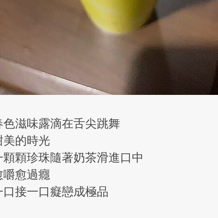
春色滋味露滴在舌尖跳舞
甜美的時光
一顆顆珍珠隨著奶茶滑進口中
愈嚼愈過癮
一口接一口癡戀成極品