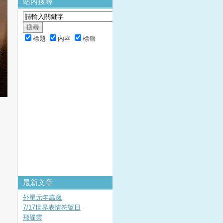
站內搜尋
標題
內容
標籤
最新文章
外星元年萬歲
7/17世界表情符號日
飛碟雲