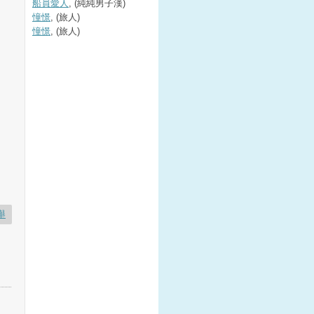
船員愛人
, (純純男子漢)
憧憬
, (旅人)
憧憬
, (旅人)
舉