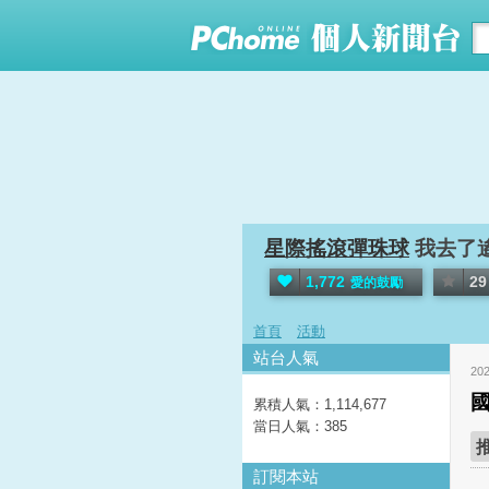
星際搖滾彈珠球
我去了
1,772
29
愛的鼓勵
首頁
活動
站台人氣
20
累積人氣：
1,114,677
當日人氣：
385
訂閱本站