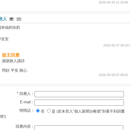
2026-04-30 21:16:58
旅人
喝幸福的珍奶
早安安
2026-05-07 06:22:
版主回應
謝謝旅人讀詩
問好.平安.順心.
2026-05-08 07:48:02
* 回應人：
E-mail：
悄悄話：
否
是 (若未登入"個人新聞台帳號"則看不到回覆
唷!)
回應內容：