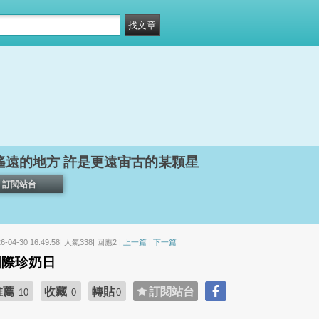
遙遠的地方 許是更遠宙古的某顆星
訂閱站台
26-04-30 16:49:58| 人氣338| 回應2 |
上一篇
|
下一篇
國際珍奶日
推薦
收藏
轉貼
訂閱站台
10
0
0