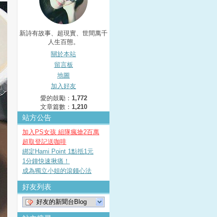
新詩有故事、超現實、世間萬千
人生百態。
關於本站
留言板
地圖
加入好友
愛的鼓勵：
1,772
文章篇數：
1,210
站方公告
加入PS女孩 組隊瘋搶2百萬
超取登記送咖啡
綁定Hami Point 1點抵1元
1分鐘快速揪痛！
成為獨立小姐的滾錢心法
好友列表
好友的新聞台Blog