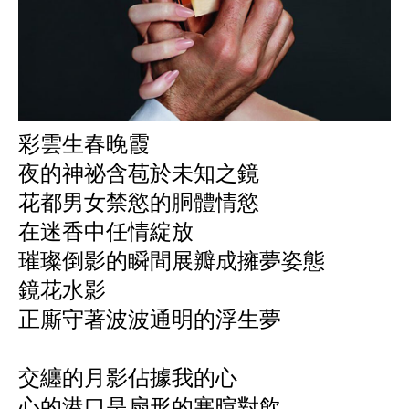
彩雲生春晚霞
夜的神祕含苞於未知之鏡
花都男女禁慾的胴體情慾
在迷香中任情綻放
璀璨倒影的瞬間展瓣成擁夢姿態
鏡花水影
正廝守著波波通明的浮生夢
交纏的月影佔據我的心
心的港口是扇形的寒暄對飲