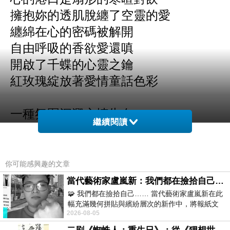
擁抱妳的透肌脫纏了空靈的愛
纏綿在心的密碼被解開
自由呼吸的香欲愛還嗔
開啟了千蝶的心靈之鑰
紅玫瑰綻放著愛情童話色彩
一種氛圍沉澱心情告白
繼續閱讀
紅蠟燭為誰永夜
高舉激流的和音我是
花奔誰留影了又離去
你可能感興趣的文章
留下玫瑰香的金色年華
當代藝術家盧嵐新：我們都在撿拾自己，將散落的情緒與碎片，拼回生命完整的輪廓
時而閃耀時而性感
🧩 我們都在撿拾自己…… 當代藝術家盧嵐新在此
幅充滿幾何拼貼與繽紛層次的新作中，將報紙文
2026-08-05
字、彩色剪紙與明亮顏料層層
沒有戒心的我們花氛的天真