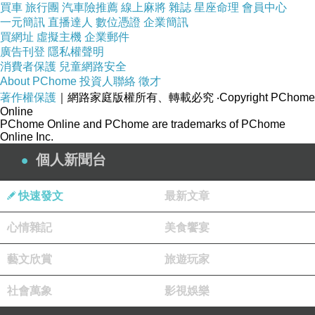
買車
旅行團
汽車險推薦
線上麻將
雜誌
星座命理
會員中心
一元簡訊
直播達人
數位憑證
企業簡訊
買網址
虛擬主機
企業郵件
旅人
廣告刊登
隱私權聲明
2022-11-19 19:21:47
消費者保護
兒童網路安全
About PChome
投資人聯絡
徵才
同樣的香水
有不同寫法
著作權保護
｜網路家庭版權所有、轉載必究
‧Copyright PChome
Online
版主回應
PChome Online and PChome are trademarks of PChome
謝謝旅人讀詩^^
Online Inc.
個人新聞台
周末愉快
2022-11-20 06:17:17
快速發文
最新文章
心情雜記
美食饗宴
藝文欣賞
旅遊玩家
社會萬象
影視娛樂