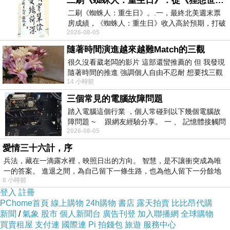
二刷《蜘蛛人：重生日》：從《狸想世界》到《怪奇物語》
更近一些深植心扉
二刷《蜘蛛人：重生日》。.一，最終北美週末票
房成績，《蜘蛛人：重生日》收入高於預期，打破
愛沒有距離
2026-08-05
《復仇者聯盟：終局之戰》記錄，成為
偷走妳一夜自由
隨著時間演進越來越難Match的三觀
散發的音符搖曳身姿
很久沒看葳老闆的影片 這部還蠻推薦的 但 我發現
隨著時間的推進 強調個人自由不忍耐 想要找三觀
熱戀那刻星群閃激著夜....
14 小時前
接近的不要說對象 連朋友都超
三個常見的電腦故障問題
(圖:取自網路)
踏入電腦這個行業 ，個人常碰到以下幾個電腦故
障問題 ~ 跟網友經驗分享。 一 、 記憶體接觸問
2026-08-05
題 : 記憶體即
愛情三十六計，序
兵法，藏在一滴露水裡，映照日出的方向。 智慧，是不讓衝突成為唯
一的答案。 進退之間，為自己留下一條生路，也為他人留下一分餘地
8 小時前
登入
註冊
PChome首頁
線上購物
24h購物
書店
露天拍賣
比比昂代購
新聞
/
氣象
股市
個人新聞台
廣告刊登
加入聯播網
全球購物
買賣租屋
支付連
國際連
Pi 拍錢包
旅遊
服務中心