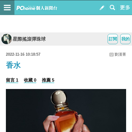
星際搖滾彈珠球
訂閱
我的
2022-11-16 10:18:57
劉漢菁
香水
留言 1
收藏 0
推薦 5