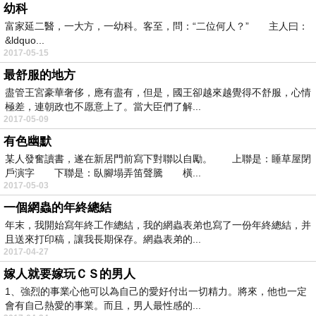
幼科
富家延二醫，一大方，一幼科。客至，問：“二位何人？” 主人曰：
&ldquo...
2017-05-15
最舒服的地方
盡管王宮豪華奢侈，應有盡有，但是，國王卻越來越覺得不舒服，心情
極差，連朝政也不愿意上了。當大臣們了解...
2017-05-09
有色幽默
某人發奮讀書，遂在新居門前寫下對聯以自勵。 上聯是：睡草屋閉
戶演字 下聯是：臥腳塌弄笛聲騰 橫...
2017-05-03
一個網蟲的年終總結
年末，我開始寫年終工作總結，我的網蟲表弟也寫了一份年終總結，并
且送來打印稿，讓我長期保存。網蟲表弟的...
2017-04-27
嫁人就要嫁玩ＣＳ的男人
1、強烈的事業心他可以為自己的愛好付出一切精力。將來，他也一定
會有自己熱愛的事業。而且，男人最性感的...