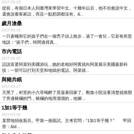
2017-02-22
從前，有個日本人到臺灣來學習中文。十幾年以后，他不但會說中文，
還會說臺客家話，而且一點腔調都沒有。&...
歲月滄桑
2017-02-15
一只蒼蠅和它的孩子們在一個禿子頭上散步，過了一會兒，它若有所思
地說：“孩子們，時間過得真...
市內電話
2017-02-05
話說富婆阿菜到美國游玩，她的老相好阿賓就向阿菜展示美國最新科
技：一部可以打到天堂和地獄的電話。阿菜就...
與豬共眠
2017-01-27
天黑了，村里的小六哥喝醉了晃蕩著回家了。剛進小院沒看清楚就推開
了旁邊豬欄的門，豬欄的地滑溜溜的，他腳...
1加1等于幾
2017-01-24
某營地招收新兵。甲第一個面試。主考官問：“1加1等于幾？” 甲回
答：&ld...