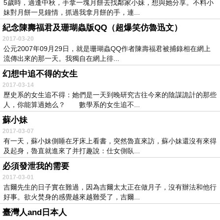
5歲時，適逢中秋，手拿一塊月餅去找鄰家小妹，想與她分享。不料小
妹對月餅一見鐘情，抓過我拿月餅的手，連...
紀念陳壽福君及珊瑚蟲版QQ（超爆笑仿魯迅文）
2017-03-20
公元2007年09月29日，就是珊瑚蟲QQ作者陳壽福君被捕錄相在網上
流傳出來的那一天。我獨自在網上徘...
幻想中追不得的女生
2017-03-14
歷史系的女生追不得：她們是一天到晚研究古往今來的陰謀詭計的那些
人，你能算過她么？ 數學系的女生追不...
蘇小妹
2017-03-07
有一天，蘇小妹側睡在牙床上看書，突然魯直來訪，蘇小妹還沒有來得
及起身，魯直就進來了并打趣說：仕女側臥...
必須發泄我的需要
2017-03-01
吉爾先生的日子實在難過，因為吉爾太太正在做月子，沒有辦法和他行
好事。欲火焚身的感覺越來越難受了，吉爾...
臺灣人and日本人