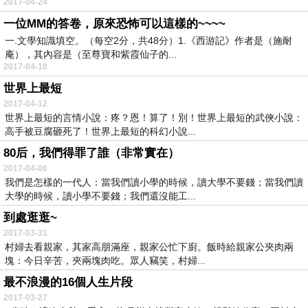
2017-04-24
一位MM的答卷，原來恐怖可以這樣的~~~~
一.文學知識填空。（每空2分，共48分）1.《西游記》作者是（施耐
庵），其內容是（至尊寶和紫霞仙子的...
2017-04-18
世界上最短
2017-04-12
世界上最短的言情小說：疼？恩！算了！別！世界上最短的武俠小說：
高手被豆腐砸死了！世界上最短的科幻小說...
80后，我們得罪了誰（非常實在）
2017-04-06
我們是怎樣的一代人：當我們讀小學的時候，讀大學不要錢；當我們讀
大學的時候，讀小學不要錢；我們還沒能工...
到處逛逛~
2017-03-31
村婦去看親家，其家高朋滿座，親家公忙下廚。飯時給親家公夾肉兩
塊：今日辛苦，夾兩塊肉吃。眾人竊笑，村婦...
最不浪漫的16個人生片段
2017-03-27