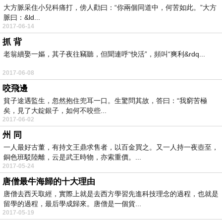
大方脈采住小兒科痛打，傍人勸曰：“你兩個同道中，何苦如此。”大方
脈曰：&ld...
2017-06-14
抓 背
老翁續娶一嫗，其子夜往竊聽，但聞連呼“快活”，頻叫“爽利&rdq...
2017-06-08
咬飛邊
貧子途遇監生，忽然抱住兜耳一口。生驚問其故，答曰：“我窮苦極
矣，見了大錠銀子，如何不咬些...
2017-06-02
州 同
一人最好古董，有持文王鼎求售者，以百金買之。又一人持一夜壺至，
銅色班駁陸離，云是武王時物，亦索重價。...
2017-05-24
唐僧最牛海歸的十大理由
唐僧去西天取經，實際上就是去西方學習先進科技理念的過程，也就是
留學的過程，最后學成歸來。唐僧是一個貨...
2017-05-19