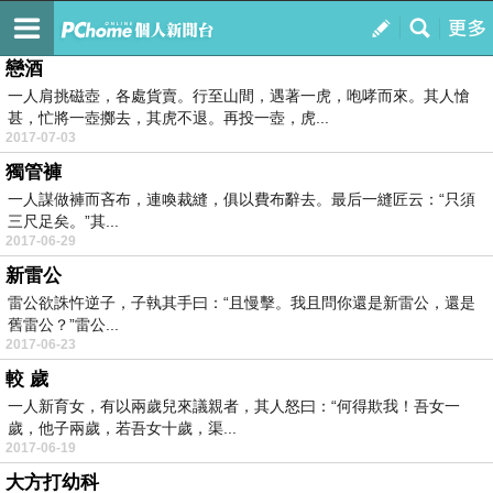
免費小遊戲
訂閱
我的
戀酒
一人肩挑磁壺，各處貨賣。行至山間，遇著一虎，咆哮而來。其人愴
甚，忙將一壺擲去，其虎不退。再投一壺，虎...
2017-07-03
獨管褲
一人謀做褲而吝布，連喚裁縫，俱以費布辭去。最后一縫匠云：“只須
三尺足矣。”其...
2017-06-29
新雷公
雷公欲誅忤逆子，子執其手曰：“且慢擊。我且問你還是新雷公，還是
舊雷公？”雷公...
2017-06-23
較 歲
一人新育女，有以兩歲兒來議親者，其人怒曰：“何得欺我！吾女一
歲，他子兩歲，若吾女十歲，渠...
2017-06-19
大方打幼科