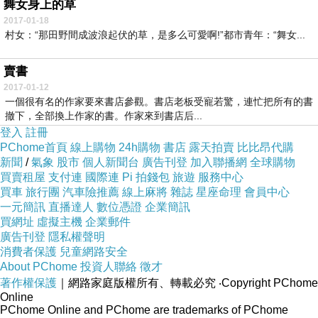
舞女身上的草
2017-01-18
村女：“那田野間成波浪起伏的草，是多么可愛啊!”都市青年：“舞女...
賣書
2017-01-12
一個很有名的作家要來書店參觀。書店老板受寵若驚，連忙把所有的書
撤下，全部換上作家的書。作家來到書店后...
登入
註冊
PChome首頁
線上購物
24h購物
書店
露天拍賣
比比昂代購
新聞
/
氣象
股市
個人新聞台
廣告刊登
加入聯播網
全球購物
買賣租屋
支付連
國際連
Pi 拍錢包
旅遊
服務中心
買車
旅行團
汽車險推薦
線上麻將
雜誌
星座命理
會員中心
一元簡訊
直播達人
數位憑證
企業簡訊
買網址
虛擬主機
企業郵件
廣告刊登
隱私權聲明
消費者保護
兒童網路安全
About PChome
投資人聯絡
徵才
著作權保護
｜網路家庭版權所有、轉載必究
‧Copyright PChome
Online
PChome Online and PChome are trademarks of PChome