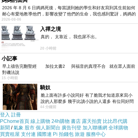
媽媽的面具
2026 年 8 月 6 日媽媽死後，每當讀到她的學生和好友寫到其生前如何
耐心有愛地教導他們，影響改變了他們的生命，我也感到驚訝，媽媽的
2026-08-06
入禪之境
真的， 太靠近， 我也尿不出。
20 小時前
小記事
早上禱告完翻聖經 加拉太書2 與福音的真理不合 就在眾人面前
對磯法說
15 小時前
騎奴
脆上面有許多小說同好 有了脆我才知道原來寫小
說的人那麼多 幾乎比讀小說的人還多 有位同好問
44 分鐘前
了一個問題 她說為什麼高中文學獎的
登入
註冊
PChome首頁
線上購物
24h購物
書店
露天拍賣
比比昂代購
新聞
/
氣象
股市
個人新聞台
廣告刊登
加入聯播網
全球購物
買賣租屋
支付連
國際連
Pi 拍錢包
旅遊
服務中心