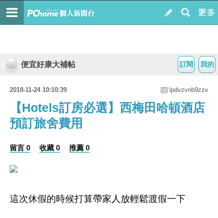
便宜好康大補帖
訂閱
我的
2018-11-24 10:10:39
lpdvzvnb9zzv
【Hotels訂房必選】西梅田哈頓酒店
預訂旅舍費用
留言 0
收藏 0
推薦 0
這次休假的時候打算帶家人放輕鬆渡假一下