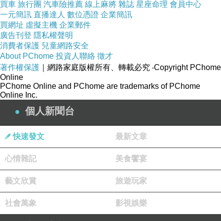
買車
旅行團
汽車險推薦
線上麻將
雜誌
星座命理
會員中心
一元簡訊
直播達人
數位憑證
企業簡訊
買網址
虛擬主機
企業郵件
廣告刊登
隱私權聲明
消費者保護
兒童網路安全
About PChome
投資人聯絡
徵才
著作權保護
｜網路家庭版權所有、轉載必究
‧Copyright PChome
Online
PChome Online and PChome are trademarks of PChome
Online Inc.
個人新聞台
快速發文
最新文章
心情雜記
美食饗宴
藝文欣賞
旅遊玩家
社會萬象
影視娛樂