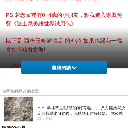
PS.若您家裡有0~4歲的小朋友，
點我進入索取免
費《迪士尼美語世界試用包》
以下是 西梅田哈頓酒店 的介紹 如果也跟我一樣
喜歡不妨看看喔!
↓↓↓限量特優價格按鈕↓↓↓
繼續閱讀
你可能感興趣的文章
….
⋯⋯ 羊耳草是毛絨絨的好有趣。 。 八月開始就決
定少協助老師們後，我感到工作好輕鬆。 本來就
18 小時前
不是我的工作啊。 真