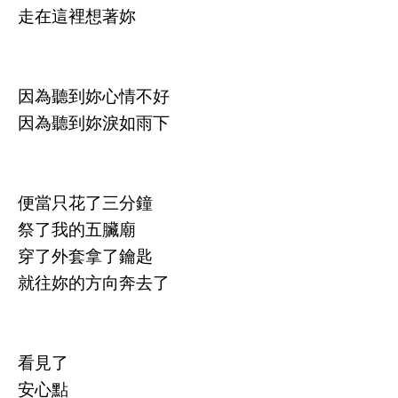
走在這裡想著妳
因為聽到妳心情不好
因為聽到妳淚如雨下
便當只花了三分鐘
祭了我的五臟廟
穿了外套拿了鑰匙
就往妳的方向奔去了
看見了
安心點