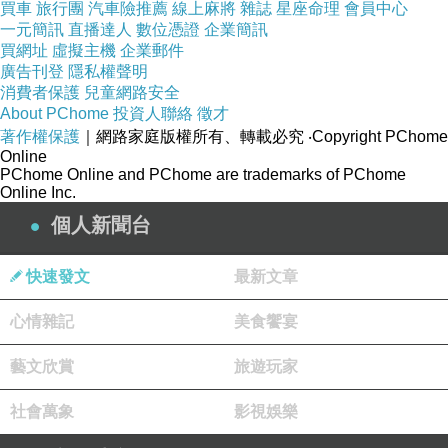
買車
旅行團
汽車險推薦
線上麻將
雜誌
星座命理
會員中心
一元簡訊
直播達人
數位憑證
企業簡訊
買網址
虛擬主機
企業郵件
廣告刊登
隱私權聲明
消費者保護
兒童網路安全
About PChome
投資人聯絡
徵才
著作權保護
｜網路家庭版權所有、轉載必究
‧Copyright PChome
Online
PChome Online and PChome are trademarks of PChome
Online Inc.
個人新聞台
快速發文
最新文章
心情雜記
美食饗宴
藝文欣賞
旅遊玩家
社會萬象
影視娛樂