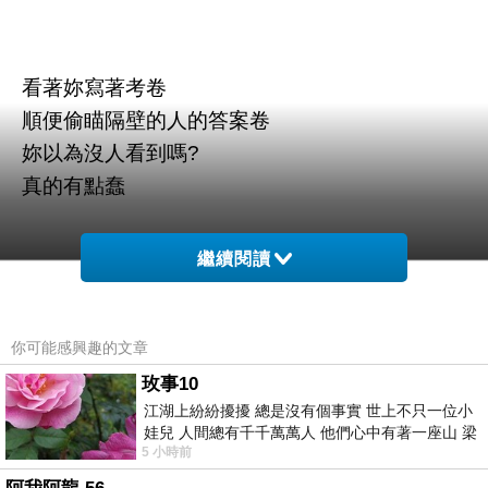
看著妳寫著考卷
順便偷瞄隔壁的人的答案卷
妳以為沒人看到嗎?
真的有點蠢
繼續閱讀
你可能感興趣的文章
玫事10
江湖上紛紛擾擾 總是沒有個事實 世上不只一位小
娃兒 人間總有千千萬萬人 他們心中有著一座山 梁
5 小時前
山佛山泰華衡恆嵩 一山之高