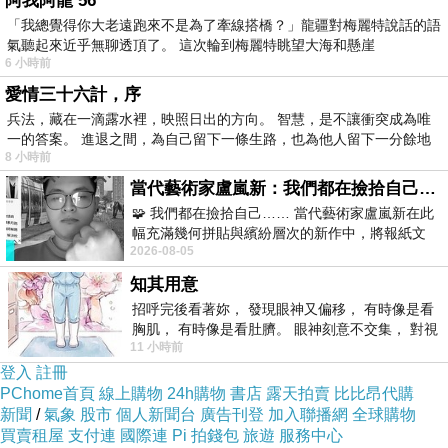
阿我阿龍 56
「我總覺得你大老遠跑來不是為了牽線搭橋？」龍疆對梅麗特說話的語
氣聽起來近乎無聊透頂了。 這次輪到梅麗特眺望大海和懸崖
6 小時前
愛情三十六計，序
(悄悄話)
2013-01-26 16:47:29
兵法，藏在一滴露水裡，映照日出的方向。 智慧，是不讓衝突成為唯
一的答案。 進退之間，為自己留下一條生路，也為他人留下一分餘地
8 小時前
(悄悄話)
2013-01-16 17:24:57
當代藝術家盧嵐新：我們都在撿拾自己，將散落的情緒與碎片，拼回生命完整的輪廓
🧩 我們都在撿拾自己…… 當代藝術家盧嵐新在此
幅充滿幾何拼貼與繽紛層次的新作中，將報紙文
2026-08-05
字、彩色剪紙與明亮顏料層層
知其用意
招呼完後看著妳， 發現眼神又偏移， 有時像是看
胸肌， 有時像是看肚臍。 眼神刻意不交集， 對視
11 小時前
視線不對齊， 讓我很難不
登入
註冊
PChome首頁
線上購物
24h購物
書店
露天拍賣
比比昂代購
新聞
/
氣象
股市
個人新聞台
廣告刊登
加入聯播網
全球購物
買賣租屋
支付連
國際連
Pi 拍錢包
旅遊
服務中心