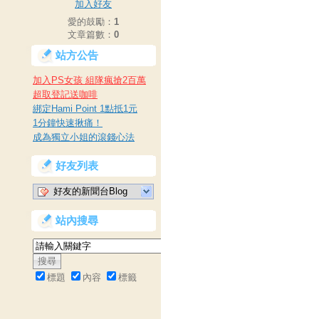
加入好友
愛的鼓勵：
1
文章篇數：
0
站方公告
加入PS女孩 組隊瘋搶2百萬
超取登記送咖啡
綁定Hami Point 1點抵1元
1分鐘快速揪痛！
成為獨立小姐的滾錢心法
好友列表
好友的新聞台Blog
站內搜尋
標題
內容
標籤