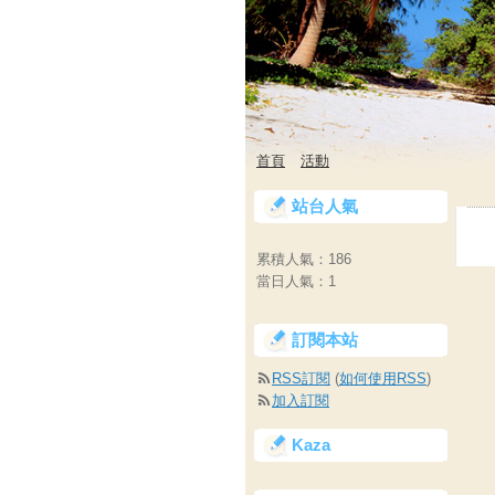
首頁
活動
站台人氣
累積人氣：
186
當日人氣：
1
訂閱本站
RSS訂閱
(
如何使用RSS
)
加入訂閱
Kaza