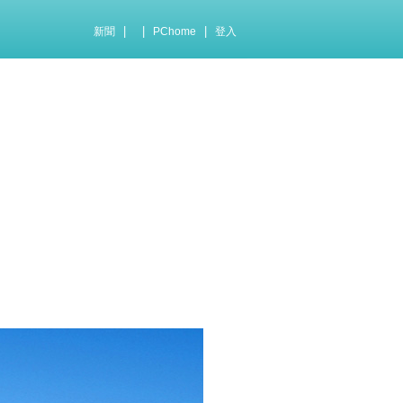
|
|
|
新聞
PChome
登入