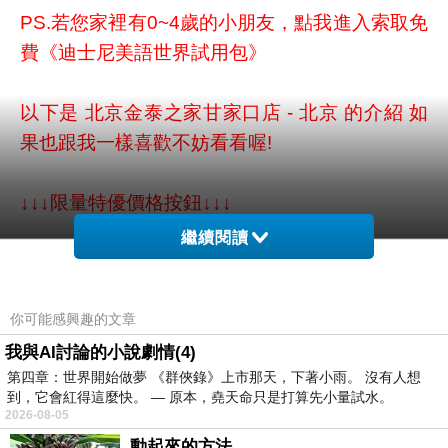
PS.若您家裡有0~4歲的小朋友，
點我進入索取免
費《迪士尼美語世界試用包》
以下是 北京金泰之家甘家口店 - 北京 的介紹 如
果也跟我一樣喜歡不妨看看喔!
↓↓↓限量特優價格按鈕↓↓↓
繼續閱讀
你可能感興趣的文章
我與AI討論的小說劇情(4)
第四章：世界開始做夢 《群俠錄》上市那天，下著小雨。 沒有人想
到，它會紅得這麼快。 — 原本，堯天命只是打算先小量試水。
2026-08-05
動起來的方法