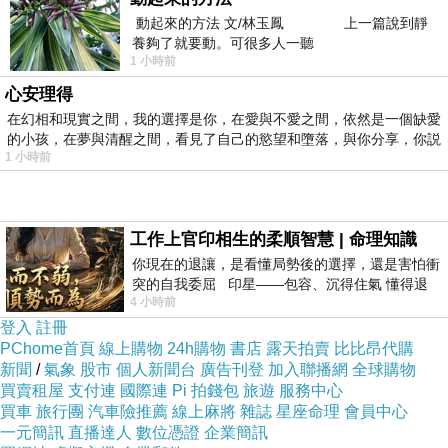
動起來的方法 文/林玉鳳 上一篇說到靜
養夠了就要動。可很多人一聽
1 小時前
心安理得
在幻相和現實之間，我的選擇是你，在愛與不愛之間，依然是一個缺愛
的小孩，在夢與清醒之間，看見了自己的慾望和墮落，與你分享，你説
1 小時前
工作上官印相生的柔順智慧 | 命理知識
你現在的退讓，是看懂局勢後的選擇，還是害怕衝
突的自我委屈 印星——包容、沉得住氣 懂得退
4 小時前
一步觀察，不會
登入
註冊
PChome首頁
線上購物
24h購物
書店
露天拍賣
比比昂代購
新聞
/
氣象
股市
個人新聞台
廣告刊登
加入聯播網
全球購物
買賣租屋
支付連
國際連
Pi 拍錢包
旅遊
服務中心
買車
旅行團
汽車險推薦
線上麻將
雜誌
星座命理
會員中心
一元簡訊
直播達人
數位憑證
企業簡訊