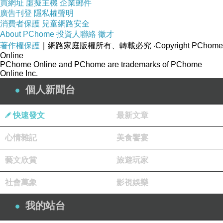
買網址
虛擬主機
企業郵件
廣告刊登
隱私權聲明
消費者保護
兒童網路安全
About PChome
投資人聯絡
徵才
著作權保護
｜網路家庭版權所有、轉載必究
‧Copyright PChome
Online
PChome Online and PChome are trademarks of PChome
Online Inc.
個人新聞台
快速發文
最新文章
心情雜記
美食饗宴
藝文欣賞
旅遊玩家
社會萬象
影視娛樂
我的站台