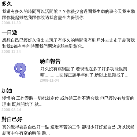
多久
我還有多久的時間可以活問號？？你很少會過問我生病的事今天我主動
跟你提起雖然我跟你說過我會盡全力保護你...
2008-11-30
一日遊
想想自己已經好久沒出去玩了有多久的時間沒有到戶外去走走了趁著我
和我B都有空的時間我們兩決定騎車到彰化...
2008-11-24
驗血報告
好久沒有寫網誌了 發現現在多了好多功能很讚
唷............回歸正題半年到了,所以上星期找了...
2008-11-04
加油
慢慢的 工作即將一切都就定位 或許這工作不適合我 但已經沒有放棄的
理由 既然開始了 就...
2008-08-14
對自己好
真的覺得要對自己好一點 這麼辛苦的工作 卻很少好好愛自己 所以我就
趁著中午有空的時候 跑...