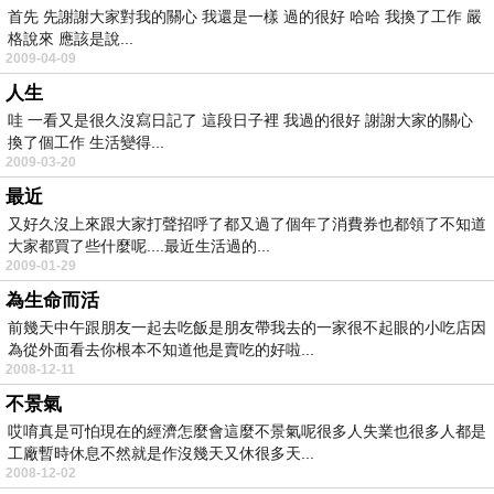
首先 先謝謝大家對我的關心 我還是一樣 過的很好 哈哈 我換了工作 嚴
格說來 應該是說...
2009-04-09
人生
哇 一看又是很久沒寫日記了 這段日子裡 我過的很好 謝謝大家的關心
換了個工作 生活變得...
2009-03-20
最近
又好久沒上來跟大家打聲招呼了都又過了個年了消費券也都領了不知道
大家都買了些什麼呢....最近生活過的...
2009-01-29
為生命而活
前幾天中午跟朋友一起去吃飯是朋友帶我去的一家很不起眼的小吃店因
為從外面看去你根本不知道他是賣吃的好啦...
2008-12-11
不景氣
哎唷真是可怕現在的經濟怎麼會這麼不景氣呢很多人失業也很多人都是
工廠暫時休息不然就是作沒幾天又休很多天...
2008-12-02