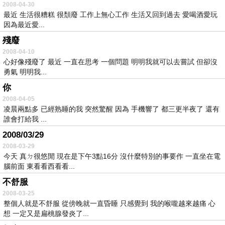
2008-04-30
最近 生活很糟糕 很頹廢 工作上無心工作 生活又回到過去 愛喝酒愛玩
因為最近愛...
殘廢
2008-04-10
心好像殘廢了 最近 一直在思考 一個問題 明明我就可以去嘗試 但卻沒
勇氣 明明我...
你
2008-04-05
凌晨兩點多 已經熟睡的我 突然驚醒 因為 手機響了 都三更半夜了 還有
誰會打給我 ...
2008/03/29
2008-03-29
今天 真ㄉ很悠閒 現在是下午3點16分 沒什麼特別的事要作 一直坐在電
腦前面 東看看西看看...
不舒服
2008-03-25
整個人就是不舒服 從傍晚就一直昏睡 只感覺到 我的喉嚨越來越痛 心
想 一定又是扁桃腺發炎了...