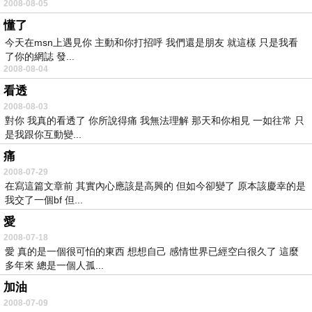
2008-08-05
懂了
今天在msn上遇見你 主動和你打招呼 我們還是朋友 就這樣 只是我看
了你的網誌 發...
2008-08-04
看透
2008-08-03
對你 我真的看透了 你所說得痛 我無法理解 那天和你相見 一如往常 只
是我跟你互動變...
痛
2008-07-29
在寫這篇文章前 其實內心應該是高興的 但如今卻變了 原本該慶幸的是
我交了一個bf 但...
愛
2008-07-18
愛 真的是一個很可怕的東西 想想自己 感情世界已經空白很久了 這麼
多年來 總是一個人孤...
加油
2008-07-09