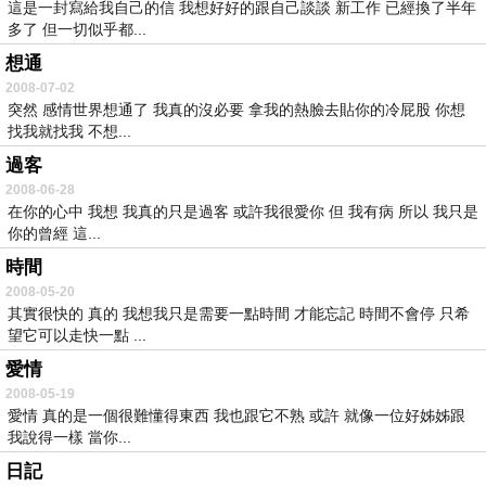
這是一封寫給我自己的信 我想好好的跟自己談談 新工作 已經換了半年
多了 但一切似乎都...
想通
2008-07-02
突然 感情世界想通了 我真的沒必要 拿我的熱臉去貼你的冷屁股 你想
找我就找我 不想...
過客
2008-06-28
在你的心中 我想 我真的只是過客 或許我很愛你 但 我有病 所以 我只是
你的曾經 這...
時間
2008-05-20
其實很快的 真的 我想我只是需要一點時間 才能忘記 時間不會停 只希
望它可以走快一點 ...
愛情
2008-05-19
愛情 真的是一個很難懂得東西 我也跟它不熟 或許 就像一位好姊姊跟
我說得一樣 當你...
日記