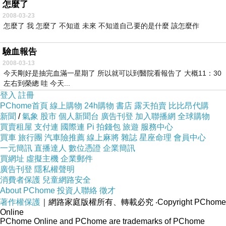
怎麼了
2008-03-23
怎麼了 我 怎麼了 不知道 未來 不知道自己要的是什麼 該怎麼作
驗血報告
2008-03-13
今天剛好是抽完血滿一星期了 所以就可以到醫院看報告了 大概11：30
左右到榮總 哇 今天...
登入
註冊
PChome首頁
線上購物
24h購物
書店
露天拍賣
比比昂代購
新聞
/
氣象
股市
個人新聞台
廣告刊登
加入聯播網
全球購物
買賣租屋
支付連
國際連
Pi 拍錢包
旅遊
服務中心
買車
旅行團
汽車險推薦
線上麻將
雜誌
星座命理
會員中心
一元簡訊
直播達人
數位憑證
企業簡訊
買網址
虛擬主機
企業郵件
廣告刊登
隱私權聲明
消費者保護
兒童網路安全
About PChome
投資人聯絡
徵才
著作權保護
｜網路家庭版權所有、轉載必究
‧Copyright PChome
Online
PChome Online and PChome are trademarks of PChome