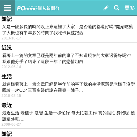
有了愛滋~還能擁有愛嗎?
訂閱
我的
隨記
又是一段多長的時間沒上來這裡了大家，是否過的都還好嗎?開始吃藥
了大概也有半年多的時間了我吃卡貝茲跟西...
2013-10-17
近況
看著上一篇的文章已經是兩年前的事了不知道現在的大家過得好嗎??
我跟他分手了結束了這段三年半的戀情坦白...
2012-06-14
生活
就這樣看著上一篇文章已經是半年前的事了我的生活呢還是老樣子沒變
回診一次CD4三百多醫師說在觀察一陣子...
2010-02-15
最近
最近生活 老樣子 沒變 生活一樣忙碌 每天忙著工作 真的很忙 身體呢 應
該還ok吧 ...
2009-06-27
隨記