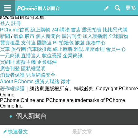
livedrawsdy
訂閱
我的
此站台目前沒有文章。
登入
註冊
PChome首頁
線上購物
24h購物
書店
露天拍賣
比比昂代購
新聞
/
氣象
股市
個人新聞台
廣告刊登
加入聯播網
全球購物
買賣租屋
支付連
國際連
Pi 拍錢包
旅遊
服務中心
買車
旅行團
汽車險推薦
線上麻將
雜誌
星座命理
會員中心
一元簡訊
直播達人
數位憑證
企業簡訊
買網址
虛擬主機
企業郵件
廣告刊登
隱私權聲明
消費者保護
兒童網路安全
About PChome
投資人聯絡
徵才
著作權保護
｜網路家庭版權所有、轉載必究
‧Copyright PChome
Online
PChome Online and PChome are trademarks of PChome
Online Inc.
個人新聞台
快速發文
最新文章