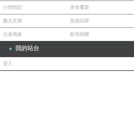
心情雜記
美食饗宴
藝文欣賞
旅遊玩家
社會萬象
影視娛樂
我的站台
登入