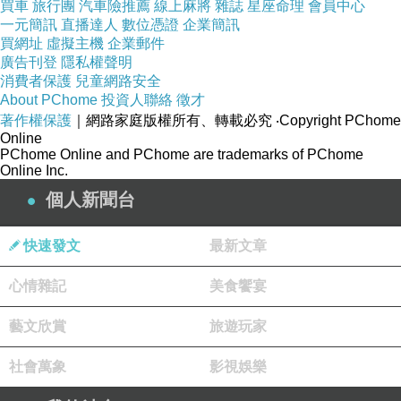
買車
旅行團
汽車險推薦
線上麻將
雜誌
星座命理
會員中心
一元簡訊
直播達人
數位憑證
企業簡訊
買網址
虛擬主機
企業郵件
廣告刊登
隱私權聲明
消費者保護
兒童網路安全
About PChome
投資人聯絡
徵才
著作權保護
｜網路家庭版權所有、轉載必究
‧Copyright PChome
Online
PChome Online and PChome are trademarks of PChome
Online Inc.
個人新聞台
快速發文
最新文章
心情雜記
美食饗宴
藝文欣賞
旅遊玩家
社會萬象
影視娛樂