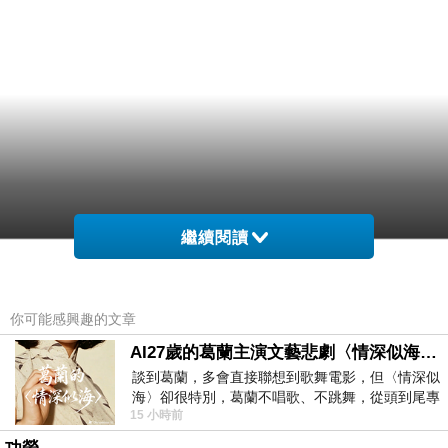
繼續閱讀
你可能感興趣的文章
AI27歲的葛蘭主演文藝悲劇〈情深似海〉 #戀上老電影 #葛蘭 #粟子
談到葛蘭，多會直接聯想到歌舞電影，但〈情深似
海〉卻很特別，葛蘭不唱歌、不跳舞，從頭到尾專
15 小時前
心演戲。拍攝期間，經常工作超過12個鐘