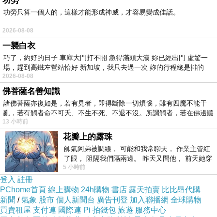
功勞
功勞只算一個人的，這樣才能形成神威，才容易變成佳話。
2026-08-08
一襲白衣
巧了，約好的日子 車庫大門打不開 急得滿頭大漢 妳已經出門 虛驚一
場，趕到高鐵左營站恰好 新加坡，我只去過一次 妳的行程總是排的
2026-08-08
佛菩薩名善知識
諸佛菩薩亦復如是，若有見者，即得斷除一切煩惱，雖有四魔不能干
亂，若有觸者命不可夭、不生不死、不退不沒。所謂觸者，若在佛邊聽
13 小時前
受
花瓣上的露珠
帥氣阿弟被調線， 可能和我常聊天， 作業主管紅
了眼， 阻隔我們隔兩邊。 昨天又問他， 前天她穿
5 小時前
什麼顏色衣服， 不經
登入
註冊
PChome首頁
線上購物
24h購物
書店
露天拍賣
比比昂代購
新聞
/
氣象
股市
個人新聞台
廣告刊登
加入聯播網
全球購物
買賣租屋
支付連
國際連
Pi 拍錢包
旅遊
服務中心