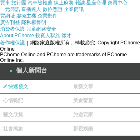
我們不問本質，不深思長遠的連鎖後果，不顧慮集體的承擔，我
買車
旅行團
汽車險推薦
線上麻將
雜誌
星座命理
會員中心
一元簡訊
直播達人
數位憑證
企業簡訊
們選擇，因為講義氣，因為一時衝動。
買網址
虛擬主機
企業郵件
廣告刊登
隱私權聲明
這幾年，我一直思考著
在新時代的靈性觀之中，孩子們需要很多
消費者保護
兒童網路安全
About PChome
投資人聯絡
徵才
的大我教養。
著作權保護
｜網路家庭版權所有、轉載必究
‧Copyright PChome
同樣地，
在地球母親垂危與蛻變關鍵，孩子們需要更多的綠色意
Online
PChome Online and PChome are trademarks of PChome
識與實踐經驗。
Online Inc.
而在這裡，在各種權力結構與金錢利益完全聯盟的新社會，孩子
個人新聞台
要有多麼穿透的眼光，看見隱藏在每個商業設計背後的政治與危
機。 並且，要有多大的安全感，才能堅持，更大的利益，以
快速發文
最新文章
及，善與公義。
心情雜記
美食饗宴
寫到這裡，我的心跳加速，而眼眶含淚。
藝文欣賞
旅遊玩家
我似乎能看到，在新時代靈性的預言：光與愛會成為主要的力
社會萬象
影視娛樂
量，的美好未來....