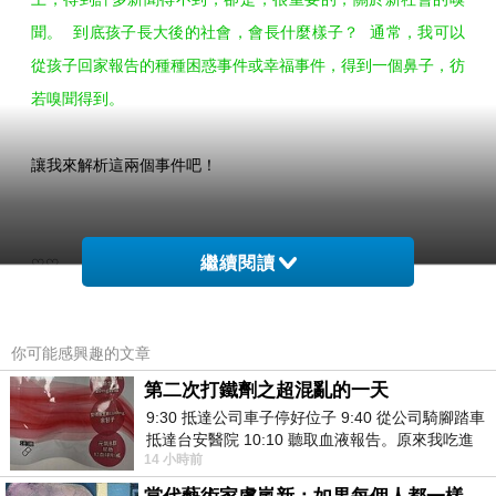
聞。 到底孩子長大後的社會，會長什麼樣子？ 通常，我可以
從孩子回家報告的種種困惑事件或幸福事件，得到一個鼻子，彷
若嗅聞得到。
讓我來解析這兩個事件吧！
♡♡
繼續閱讀
這種「投票選舉」的異象，女兒說了好多次，兒子也說了不少。
這些小朋友，在投票時，就如同大人一樣，各有各的理由：
你可能感興趣的文章
＊ 因為我們是好朋友呀。
第二次打鐵劑之超混亂的一天
＊ 因為他請我吃糖。
9:30 抵達公司車子停好位子 9:40 從公司騎腳踏車
＊ 因為他的哥哥我認識。（學生會代表選舉）
抵達台安醫院 10:10 聽取血液報告。原來我吃進
14 小時前
.... ，而，擴及整個學校，充斥在女兒班級，影響力最大的理由
去的 B12 彌可保並非沒有吸收而是超