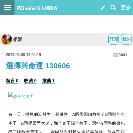
相愛
訂閱
我的
2013-06-06 12:04:19
MaLi
選擇與命運 130606
留言 0
收藏 0
推薦 1
有一天，樹兒的班發生一起事件，A同學因細故撕了B同學的小
本子，B同學因而大火，翻了桌子踢了椅子，還把A同學的書包
從三樓教室丟下去。 當樹兒向我報告這起事件時，他在乎的