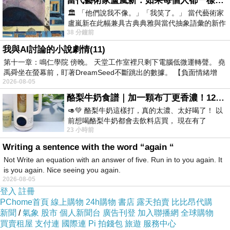
就是：
當代藝術家盧嵐新：如果每個人都一樣，這世界該有多無聊？
🏛️ 「他們說我不像。」「我笑了。」 當代藝術家
＊ 因為他是男生呀。（或是，因為她是女生，跟我一樣。）
盧嵐新在此幅兼具古典典雅與當代抽象語彙的新作
38 分鐘前
中，以沈靜的藍色空間為背景，描繪了
一年級的女兒對於這種現象，感到困惑不解，些微憤怒。
我與AI討論的小說劇情(11)
五年級的兒子對於這種現象，見怪不怪，不認同卻已經少了憤
第十一章：鳴仁學院 傍晚。 天堂工作室裡只剩下電腦低微運轉聲。 堯
禹舜坐在螢幕前，盯著DreamSeed不斷跳出的數據。 【負面情緒增
怒。
2026-08-05
而年紀雖很老了，每次聽，那種義憤填膺的小感慨，都還是會出
酪梨牛奶食譜｜加一顆布丁更香濃！120秒完成飲料店級酪梨奶昔｜imami 旗艦豆漿機
現在我胸口。
🥑💚 酪梨牛奶這樣打，真的太濃、太好喝了！ 以
前想喝酪梨牛奶都會去飲料店買， 現在有了
23 小時前
imami 健康煮藝｜旗艦破壁智慧養生豆漿機，
孩子們孩子氣，根據個人喜好，個人利益，私誼或性別立場來投
Writing a sentence with the word “again “
票，不是根據大我利益或更大的集體約定來投票，沒有被教好，
Not Write an equation with an answer of five. Run in to you again. It
是我可以理解的。 然而，我所生存的成年社會，在投票，在種
is you again. Nice seeing you again.
2026-08-05
種事情上，不也是這樣嗎？
登入
註冊
PChome首頁
線上購物
24h購物
書店
露天拍賣
比比昂代購
新聞
/
氣象
股市
個人新聞台
廣告刊登
加入聯播網
全球購物
這樣的性別立場，長大後，就變成派系、黨籍....
買賣租屋
支付連
國際連
Pi 拍錢包
旅遊
服務中心