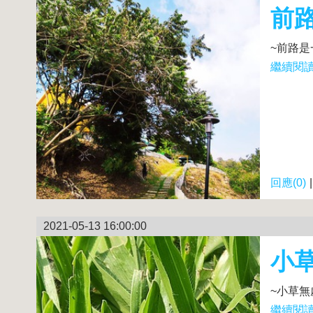
前
~前路是
繼續閱讀.
回應(0)
2021-05-13 16:00:00
小
~小草無
繼續閱讀.