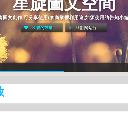
星旋圖文空間
圖文創作,可分享使用(禁商業營利用途,如須使用請告知小編
8
0
愛的鼓勵
訂閱站台
放