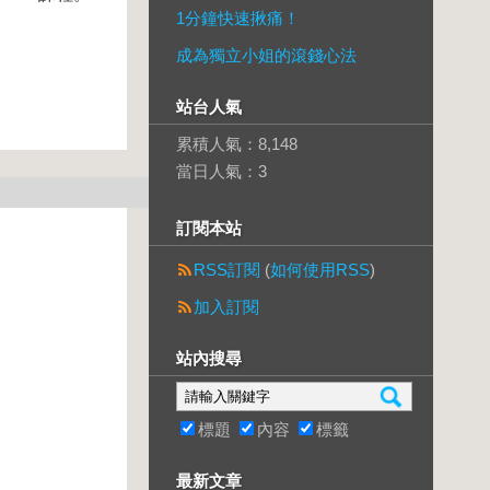
1分鐘快速揪痛！
成為獨立小姐的滾錢心法
站台人氣
累積人氣：
8,148
當日人氣：
3
訂閱本站
RSS訂閱
(
如何使用RSS
)
加入訂閱
站內搜尋
標題
內容
標籤
最新文章