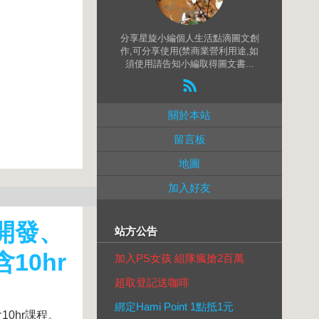
分享星旋小編個人生活點滴圖文創
作,可分享使用(禁商業營利用途,如
須使用請告知小編取得圖文書...
關於本站
留言板
地圖
加入好友
開發、
站方公告
0hr
加入PS女孩 組隊瘋搶2百萬
超取登記送咖啡
綁定Hami Point 1點抵1元
0hr課程。