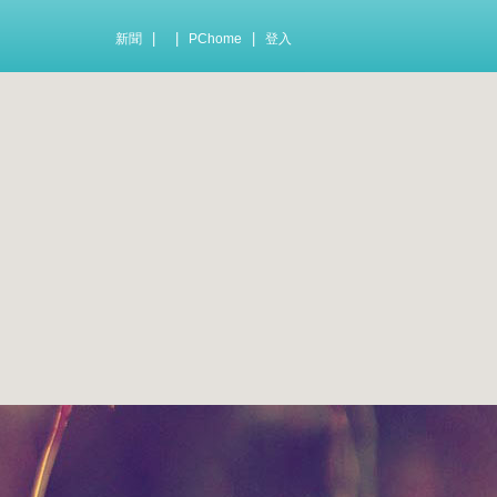
|
|
|
新聞
PChome
登入