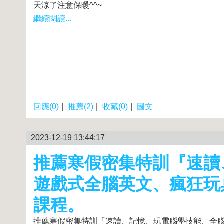
天涼了注意保暖^^~
繼續閱讀...
回應(0)
|
推薦(2)
|
收藏(0)
|
圖文
2023-12-19 13:44:17
推薦寒假密集特訓『速讀
遊戲式全腦英文、瘋狂玩
課程。
推薦寒假密集特訓『速讀、記憶、玩電腦學技能、全腦