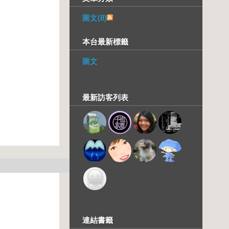
圖文(8)
本台最新標籤
圖文
最新訪客列表
連結書籤