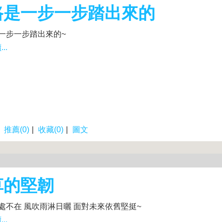
路是一步一步踏出來的
一步一步踏出來的~
..
|
推薦(0)
|
收藏(0)
|
圖文
草的堅韌
處不在 風吹雨淋日曬 面對未來依舊堅挺~
..