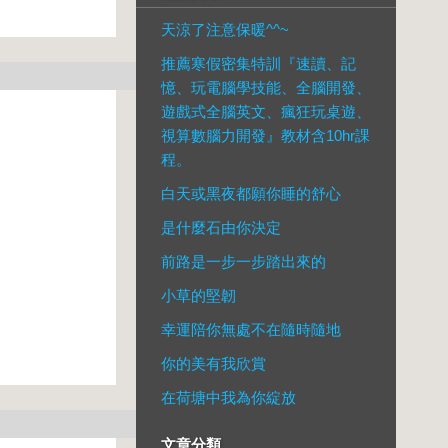
天涼了注意保暖^^~
推薦寒假密集特訓『速讀、記
憶、玩電腦學技能、全腦開發、
遊戲式全腦英文、瘋狂玩桌遊、
視算數腦力開發』教材含10hr課
程。
白天或黑夜都願你睡的舒心
是什麼石由你決定
前路是一步一步踏出來的
小草的堅韌
幸運陪你無處不在隨時隨地
你的美有我欣賞
在荷塘中我為你綻放
文章分類