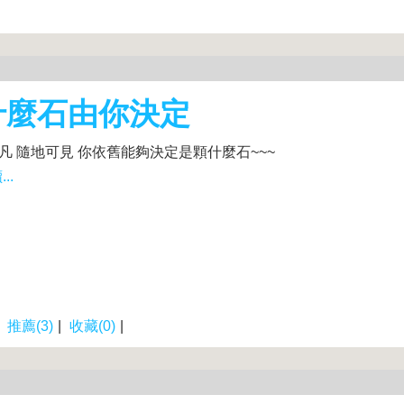
什麼石由你決定
平凡 隨地可見 你依舊能夠決定是顆什麼石~~~
..
|
推薦(3)
|
收藏(0)
|