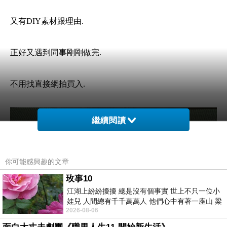
又有DIY素材跟理由.
正好又遇到同事剛剛做完.
不用找直接網拍買入.
繼續閱讀
你可能感興趣的文章
玫事10
江湖上紛紛擾擾 總是沒有個事實 世上不只一位小
娃兒 人間總有千千萬萬人 他們心中有著一座山 梁
2026-08-06
山佛山泰華衡恆嵩 一山之高