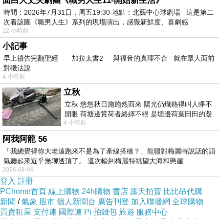
面白大丈夫劇團《職男人生11-開始新生活》
時間：2026年7月31日，周五19:30 地點：北藝中心球劇場 這是第二
次看該團《職男人生》系列的現場演出，感覺新鮮度、喜劇感
12 小時前
小記事
早上禱告完翻聖經 加拉太書2 與福音的真理不合 就在眾人面前
學生時代烙鐵焊錫很平常.
對磯法說
4 小時前
立秋
老花時代要有放大鏡輔助.
立秋 悠悠秋日施施然而來 陽光仍熾熱得叫人睜不
開眼 荷塘邊賞荷者絡繹不絕 是塘邊荷葉田田的凝
4 小時前
望 風中飄逸的是映日荷花別樣紅
阿我阿龍 56
「我總覺得你大老遠跑來不是為了牽線搭橋？」龍疆對梅麗特說話的語
氣聽起來近乎無聊透頂了。 這次輪到梅麗特眺望大海和懸崖
2026-08-06
登入
註冊
PChome首頁
線上購物
24h購物
書店
露天拍賣
比比昂代購
新聞
/
氣象
股市
個人新聞台
廣告刊登
加入聯播網
全球購物
買賣租屋
支付連
國際連
Pi 拍錢包
旅遊
服務中心