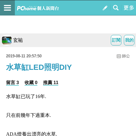
玄祐
訂閱
我的
2019-08-11 20:57:50
師公
水草缸LED照明DIY
留言 3
收藏 0
推薦 11
水草缸已玩了16年.
只在前幾年下過重本.
ADA燈養出漂亮的水草.