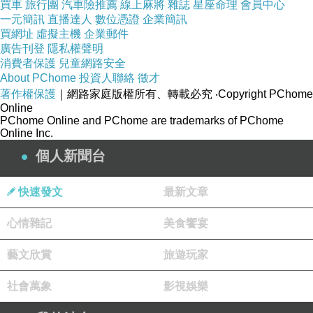
買車
旅行團
汽車險推薦
線上麻將
雜誌
星座命理
會員中心
一元簡訊
直播達人
數位憑證
企業簡訊
買網址
虛擬主機
企業郵件
廣告刊登
隱私權聲明
消費者保護
兒童網路安全
About PChome
投資人聯絡
徵才
著作權保護
｜網路家庭版權所有、轉載必究
‧Copyright PChome
Online
PChome Online and PChome are trademarks of PChome
Online Inc.
個人新聞台
快速發文
最新文章
心情雜記
美食饗宴
藝文欣賞
旅遊玩家
社會萬象
影視娛樂