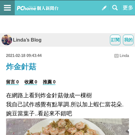
Linda’s Blog
訂閱
我的
2021-02-18 09:43:44
Linda
炸金針菇
留言 0
收藏 0
推薦 0
在網路上看到炸金針菇做成一棵樹
我自己試作感覺有點單調.所以加上蝦仁當花朵.
婉豆當葉子..看起來不錯吧