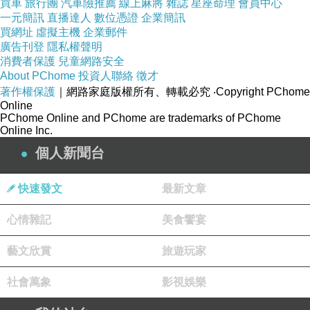
買車
旅行團
汽車險推薦
線上麻將
雜誌
星座命理
會員中心
一元簡訊
直播達人
數位憑證
企業簡訊
買網址
虛擬主機
企業郵件
廣告刊登
隱私權聲明
消費者保護
兒童網路安全
About PChome
投資人聯絡
徵才
著作權保護
｜網路家庭版權所有、轉載必究
‧Copyright PChome
Online
PChome Online and PChome are trademarks of PChome
Online Inc.
個人新聞台
快速發文
最新文章
心情雜記
美食饗宴
藝文欣賞
旅遊玩家
社會萬象
影視娛樂