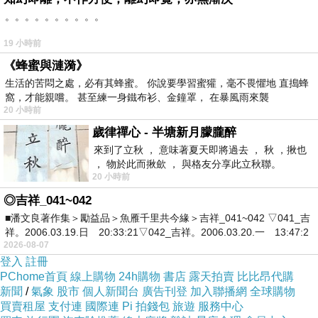
。。。。。。。。。。
19 小時前
《蜂蜜與漣漪》
生活的苦悶之處，必有其蜂蜜。 你說要學習蜜獾，毫不畏懼地 直搗蜂
窩，才能親嚐。 甚至練一身鐵布衫、金鐘罩， 在暴風雨來襲
20 小時前
歲律禪心 - 半塘新月朦朧醉
來到了立秋 ， 意味著夏天即將過去 ， 秋 ，揪也
， 物於此而揪歛 ， 與格友分享此立秋聯。
20 小時前
◎吉祥_041~042
■潘文良著作集＞勵益品＞魚雁千里共今緣＞吉祥_041~042 ▽041_吉
祥。2006.03.19.日 20:33:21▽042_吉祥。2006.03.20.一 13:47:2
2026-08-07
登入
註冊
PChome首頁
線上購物
24h購物
書店
露天拍賣
比比昂代購
新聞
/
氣象
股市
個人新聞台
廣告刊登
加入聯播網
全球購物
買賣租屋
支付連
國際連
Pi 拍錢包
旅遊
服務中心